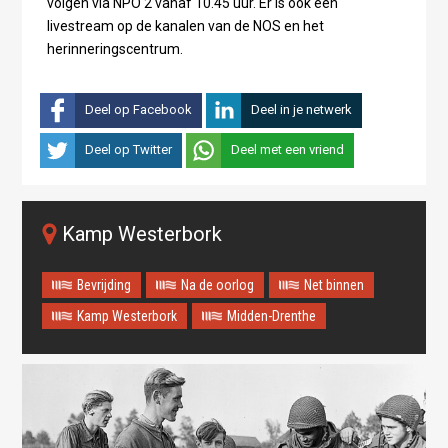
volgen via NPO 2 vanaf 10.45 uur. Er is ook een
livestream op de kanalen van de NOS en het
herinneringscentrum.
Deel op Facebook
Deel in je netwerk
Deel op Twitter
Deel met een vriend
Kamp Westerbork
Bevrijding
Na de oorlog
Net binnen
Kamp Westerbork
Midden-Drenthe