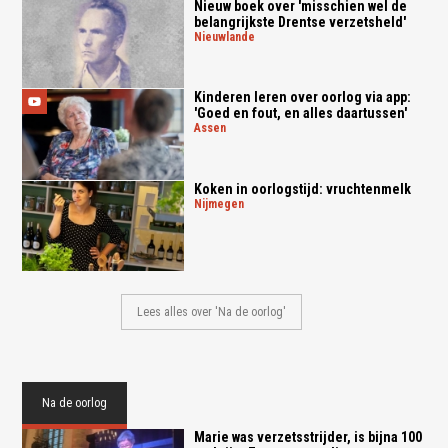
Nieuw boek over 'misschien wel de
belangrijkste Drentse verzetsheld'
nieuwlande
Kinderen leren over oorlog via app:
'Goed en fout, en alles daartussen'
assen
Koken in oorlogstijd: vruchtenmelk
nijmegen
Lees alles over 'Na de oorlog'
Na de oorlog
Marie was verzetsstrijder, is bijna 100