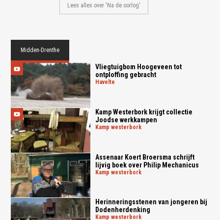
Lees alles over 'Na de oorlog'
Midden-Drenthe
Vliegtuigbom Hoogeveen tot
ontploffing gebracht
havelte
Kamp Westerbork krijgt collectie
Joodse werkkampen
kamp westerbork
Assenaar Koert Broersma schrijft
lijvig boek over Philip Mechanicus
kamp westerbork
Herinneringsstenen van jongeren bij
Dodenherdenking
kamp westerbork