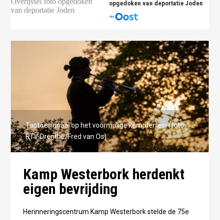
opgedoken van deportatie Joden
Taptoesignaal op het voormalige kampterrein (foto:
RTV Drenthe/Fred van Os)
Kamp Westerbork herdenkt
eigen bevrijding
Herinneringscentrum Kamp Westerbork stelde de 75e