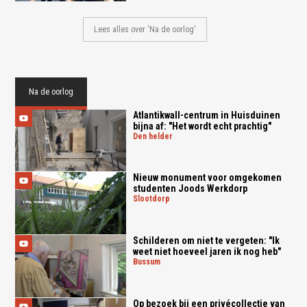
Lees alles over 'Na de oorlog'
Na de oorlog
Atlantikwall-centrum in Huisduinen
bijna af: "Het wordt echt prachtig"
den helder
Nieuw monument voor omgekomen
studenten Joods Werkdorp
slootdorp
Schilderen om niet te vergeten: "Ik
weet niet hoeveel jaren ik nog heb"
bussum
Op bezoek bij een privécollectie van