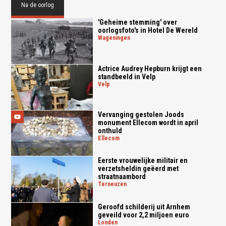
Na de oorlog
'Geheime stemming' over
oorlogsfoto's in Hotel De Wereld
wageningen
Actrice Audrey Hepburn krijgt een
standbeeld in Velp
velp
Vervanging gestolen Joods
monument Ellecom wordt in april
onthuld
ellecom
Eerste vrouwelijke militair en
verzetsheldin geëerd met
straatnaambord
terneuzen
Geroofd schilderij uit Arnhem
geveild voor 2,2 miljoen euro
londen