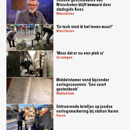
Winschoten blijft bewaard door
stadsgids Koos
winschoten
'En toch vind ik het leven mooi!'
winschoten
'Mooi dat er nu een plek is'
groningen
Middelstumer vond bijzonder
oorlogssouvenir: 'Een soort
gastenboek'
middelstum
Ontroerende briefjes op joodse
oorlogsmarkering bij station Haren
haren