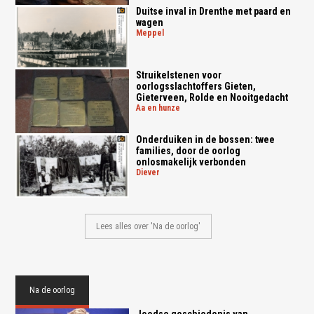
Duitse inval in Drenthe met paard en
wagen
meppel
Struikelstenen voor
oorlogsslachtoffers Gieten,
Gieterveen, Rolde en Nooitgedacht
aa en hunze
Onderduiken in de bossen: twee
families, door de oorlog
onlosmakelijk verbonden
diever
Lees alles over 'Na de oorlog'
Na de oorlog
Joodse geschiedenis van