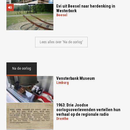
Evi uit Beesel naar herdenking in
Westerbork
beesel
Lees alles over 'Na de oorlog'
Na de oorlog
Ven­ster­bank Mu­se­um
limburg
1963: Drie Joodse
oorlogsoverlevenden vertellen hun
verhaal op de regionale radio
drenthe