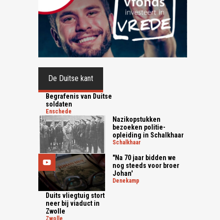
De Duitse kant
Begrafenis van Duitse
soldaten
enschede
Nazikopstukken
bezoeken politie-
opleiding in Schalkhaar
schalkhaar
"Na 70 jaar bidden we
nog steeds voor broer
Johan'
denekamp
Duits vliegtuig stort
neer bij viaduct in
Zwolle
zwolle