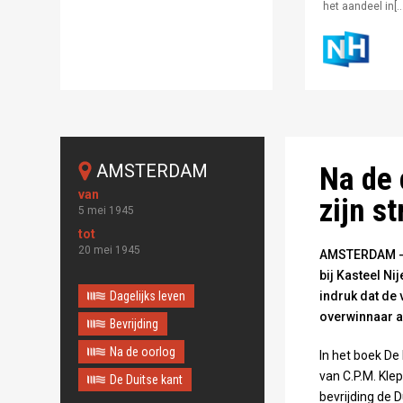
het aandeel in[…
Publiek domein
AMSTERDAM
Na de 
zijn s
5 mei 1945
20 mei 1945
AMSTERDAM - E
bij Kasteel Ni
Dagelijks leven
indruk dat de 
overwinnaar al
Bevrijding
Na de oorlog
In het boek De
van C.P.M. Kle
De Duitse kant
bevrijding de D