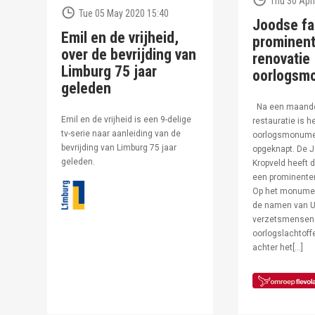
Thu 30 Apri
Tue 05 May 2020 15:40
Joodse fa
Emil en de vrijheid,
prominent
over de bevrijding van
renovatie
Limburg 75 jaar
oorlogsm
geleden
Na een maand
Emil en de vrijheid is een 9-delige
restauratie is h
tv-serie naar aanleiding van de
oorlogsmonumen
bevrijding van Limburg 75 jaar
opgeknapt. De J
geleden.
Kropveld heeft d
een prominenter
Op het monumen
de namen van U
verzetsmensen
oorlogslachtof
achter het[…]