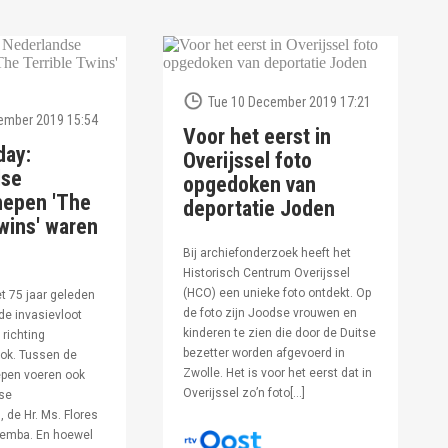
Tue 10 December 2019 17:21
ember 2019 15:54
Voor het eerst in
day:
Overijssel foto
dse
opgedoken van
hepen 'The
deportatie Joden
wins' waren
Bij archiefonderzoek heeft het
Historisch Centrum Overijssel
(HCO) een unieke foto ontdekt. Op
et 75 jaar geleden
de foto zijn Joodse vrouwen en
de invasievloot
kinderen te zien die door de Duitse
 richting
bezetter worden afgevoerd in
ok. Tussen de
Zwolle. Het is voor het eerst dat in
pen voeren ook
Overijssel zo’n foto[…]
se
 de Hr. Ms. Flores
oemba. En hoewel