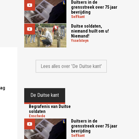
Duitsers in de
grensstreek over 75 jaar
bevrijding
selfkant
Duitse soldaten,
niemand huilt om u!
Niemand!
ysselsteyn
Lees alles over 'De Duitse kant'
dag
De Duitse kant
Begrafenis van Duitse
soldaten
enschede
Duitsers in de
grensstreek over 75 jaar
bevrijding
selfkant