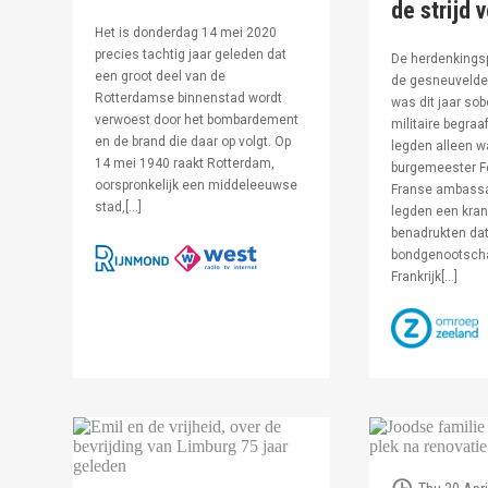
de strijd 
Het is donderdag 14 mei 2020
precies tachtig jaar geleden dat
De herdenkingsp
een groot deel van de
de gesneuvelde 
Rotterdamse binnenstad wordt
was dit jaar sob
verwoest door het bombardement
militaire begraa
en de brand die daar op volgt. Op
legden alleen 
14 mei 1940 raakt Rotterdam,
burgemeester F
oorspronkelijk een middeleeuwse
Franse ambassa
stad,[…]
legden een kran
benadrukten dat
bondgenootsch
Frankrijk[…]