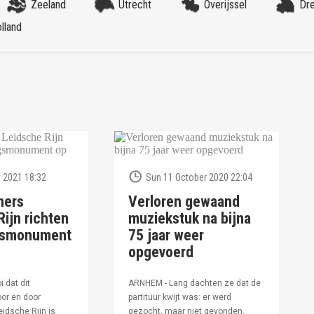
Zeeland
Utrecht
Overijssel
Dr
lland
 2021 18:32
Sun 11 October 2020 22:04
ners
Verloren gewaand
ijn richten
muziekstuk na bijna
ngsmonument
75 jaar weer
opgevoerd
i dat dit
ARNHEM - Lang dachten ze dat de
or en door
partituur kwijt was: er werd
idsche Rijn is
gezocht, maar niet gevonden.