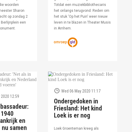
die woorden
Totdat een muziekbibliothecaris
meester Sharon
het onlangs terugvond. Reden om
echt op zondag 2
het stuk 'Op het Puin' weer nieuw
Berlijnplein een
leven in te blazen in Theater Musis
monument.
in Arnhem.
Wed 06 May 2020 11:17
 2020 12:59
Ondergedoken in
bassadeur:
Friesland: Het kind
n 1940
Loek is er nog
ankrijk en
d nu samen
Loek Groenteman kreeg als