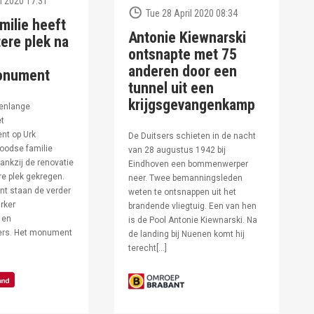
l 2020 17:31
Tue 28 April 2020 08:34
milie heeft
Antonie Kiewnarski
ere plek na
ontsnapte met 75
anderen door een
onument
tunnel uit een
krijgsgevangenkamp
enlange
et
t op Urk
De Duitsers schieten in de nacht
oodse familie
van 28 augustus 1942 bij
ankzij de renovatie
Eindhoven een bommenwerper
e plek gekregen.
neer. Twee bemanningsleden
t staan de verder
weten te ontsnappen uit het
rker
brandende vliegtuig. Een van hen
 en
is de Pool Antonie Kiewnarski. Na
fers. Het monument
de landing bij Nuenen komt hij
terecht[…]