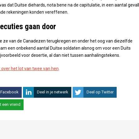
was dat Duitse diehards, nota bene na de capitulatie, in een aantal geval
de rekeningen konden vereffenen.
xecuties gaan door
e ze van de Canadezen terugkregen en onder het oog van diezelfde
m een onbekend aantal Duitse soldaten alsnog om voor een Duits
ijvoorbeeld voor desertie, al dan niet tussen aanhalingstekens.
 over het lot van twee van hen
.
 Facebook
Deel in je netwerk
Deel op Twitter
t een vriend