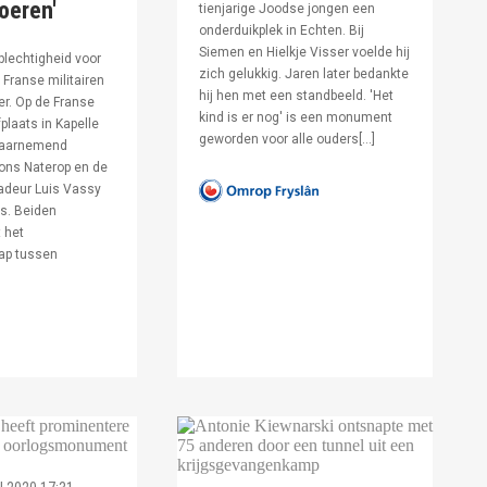
voeren'
tienjarige Joodse jongen een
onderduikplek in Echten. Bij
Siemen en Hielkje Visser voelde hij
lechtigheid voor
zich gelukkig. Jaren later bedankte
Franse militairen
hij hen met een standbeeld. 'Het
er. Op de Franse
kind is er nog' is een monument
fplaats in Kapelle
geworden voor alle ouders[…]
waarnemend
ons Naterop en de
deur Luis Vassy
s. Beiden
 het
ap tussen