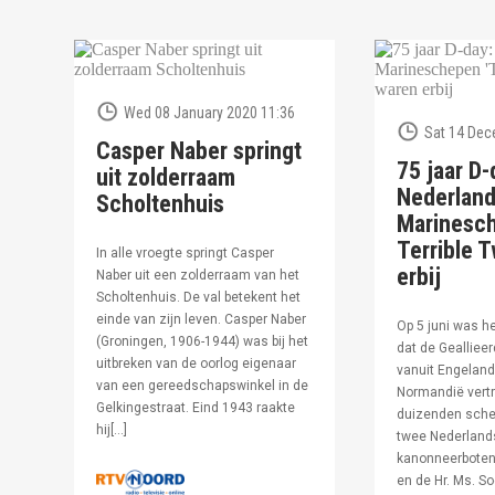
Wed 08 January 2020 11:36
Sat 14 Dec
Casper Naber springt
75 jaar D-
uit zolderraam
Nederlan
Scholtenhuis
Marinesc
Terrible T
In alle vroegte springt Casper
erbij
Naber uit een zolderraam van het
Scholtenhuis. De val betekent het
einde van zijn leven. Casper Naber
Op 5 juni was h
(Groningen, 1906-1944) was bij het
dat de Geallieer
uitbreken van de oorlog eigenaar
vanuit Engeland
van een gereedschapswinkel in de
Normandië vertr
Gelkingestraat. Eind 1943 raakte
duizenden sche
hij[…]
twee Nederland
kanonneerboten,
en de Hr. Ms. S