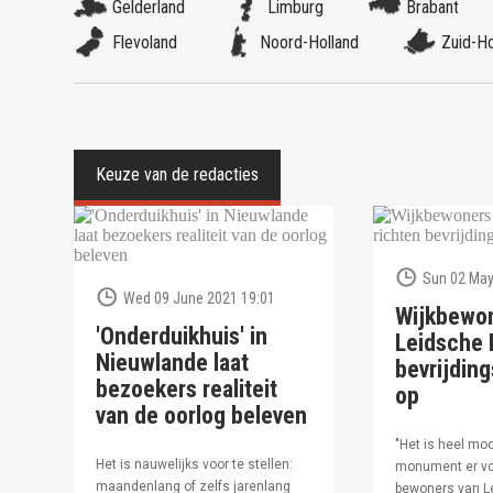
Gelderland
Limburg
Brabant
Flevoland
Noord-Holland
Zuid-Ho
Sun 02 May
Wed 09 June 2021 19:01
Wijkbewo
'Onderduikhuis' in
Leidsche R
Nieuwlande laat
bevrijdi
bezoekers realiteit
op
van de oorlog beleven
"Het is heel moo
Het is nauwelijks voor te stellen:
monument er vo
maandenlang of zelfs jarenlang
bewoners van Le