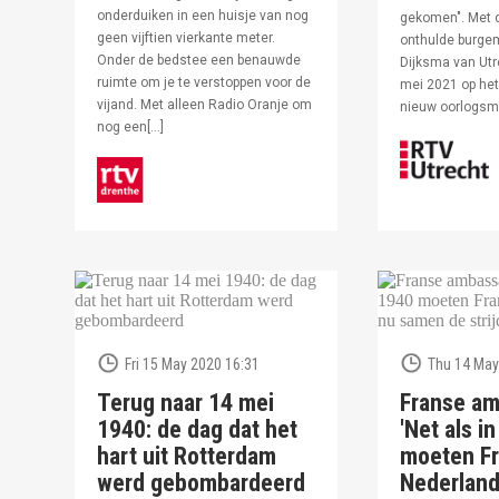
onderduiken in een huisje van nog
gekomen". Met 
geen vijftien vierkante meter.
onthulde burge
Onder de bedstee een benauwde
Dijksma van Utr
ruimte om je te verstoppen voor de
mei 2021 op het 
vijand. Met alleen Radio Oranje om
nieuw oorlogs
nog een[…]
Fri 15 May 2020 16:31
Thu 14 May
Terug naar 14 mei
Franse am
1940: de dag dat het
'Net als i
hart uit Rotterdam
moeten Fr
werd gebombardeerd
Nederlan