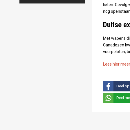
lieten. Gevolg 
nog openstaan
Duitse e
Met wapens di
Canadezen kwa
vuurpeloton, b
Lees hier meer
Deel op
Deel me