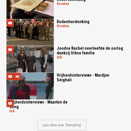
dronten
Dodenherdenking
dronten
Joodse Rachel overleefde de oorlog
dankzij Urkse familie
urk
Vrijheidsinterviews - Mardjan
Seighali
Vrijheidsinterviews - Maarten de
Jong
urk
Lees alles over 'Bevrijding'