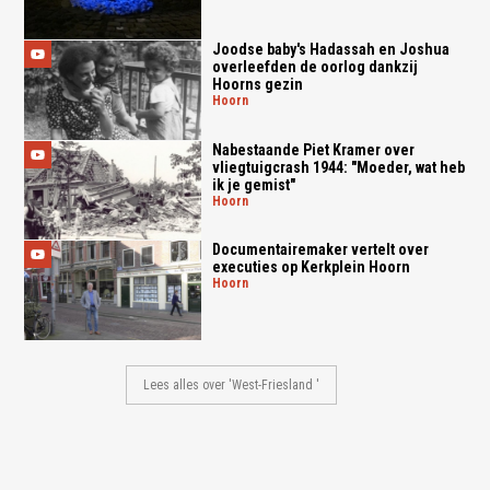
Joodse baby's Hadassah en Joshua
overleefden de oorlog dankzij
Hoorns gezin
hoorn
Nabestaande Piet Kramer over
vliegtuigcrash 1944: "Moeder, wat heb
ik je gemist"
hoorn
Documentairemaker vertelt over
executies op Kerkplein Hoorn
hoorn
Lees alles over 'West-Friesland '