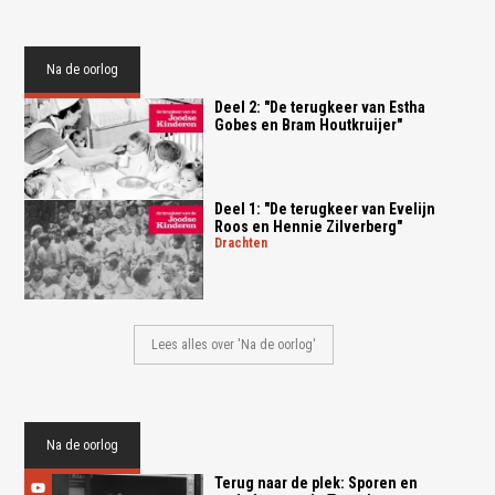
Na de oorlog
Deel 2: "De terugkeer van Estha
Gobes en Bram Houtkruijer"
Deel 1: "De terugkeer van Evelijn
Roos en Hennie Zilverberg"
drachten
Lees alles over 'Na de oorlog'
Na de oorlog
Terug naar de plek: Sporen en