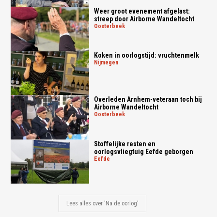
Weer groot evenement afgelast:
streep door Airborne Wandeltocht
oosterbeek
Koken in oorlogstijd: vruchtenmelk
nijmegen
Overleden Arnhem-veteraan toch bij
Airborne Wandeltocht
oosterbeek
Stoffelijke resten en
oorlogsvliegtuig Eefde geborgen
eefde
Lees alles over 'Na de oorlog'