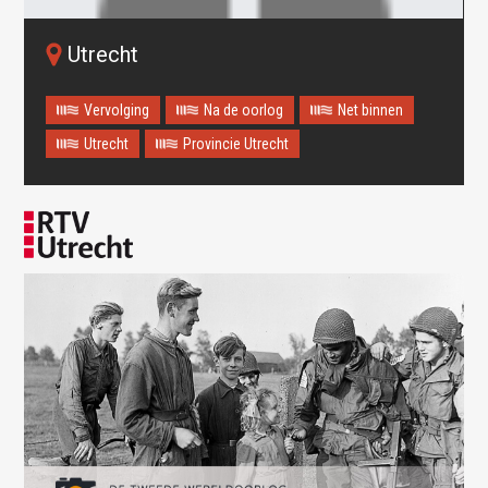
Utrecht
Vervolging
Na de oorlog
Net binnen
Utrecht
Provincie Utrecht
Oops! Something went
wrong.
This page didn't load Google Maps correctly. See the
JavaScript console for technical details.