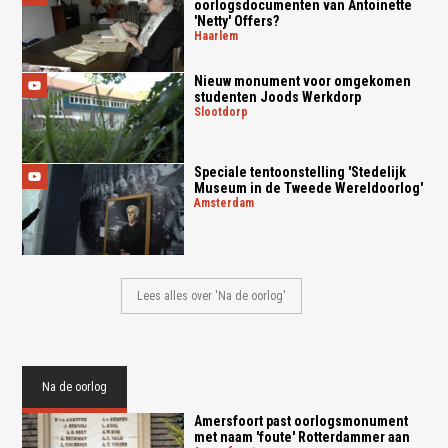
oorlogsdocumenten van Antoinette
'Netty' Offers?
haarlem
Nieuw monument voor omgekomen
studenten Joods Werkdorp
slootdorp
Speciale tentoonstelling 'Stedelijk
Museum in de Tweede Wereldoorlog'
amsterdam
Lees alles over 'Na de oorlog'
Na de oorlog
Amersfoort past oorlogsmonument
met naam 'foute' Rotterdammer aan