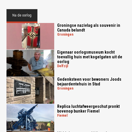
Na de oorlog
Groningse nazivlag als souvenir in
Canada belandt
groningen
Eigenaar oorlogsmuseum kocht
toevallig huis met kogelgaten uit de
oorlog
delfzijl
Gedenksteen voor bewoners Joods
bejaardentehuis in Stad
groningen
Replica luchtafweergeschut pronkt
bovenop bunker Fiemel
fiemel