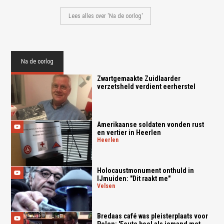
Lees alles over 'Na de oorlog'
Na de oorlog
Zwartgemaakte Zuidlaarder
verzetsheld verdient eerherstel
Amerikaanse soldaten vonden rust
en vertier in Heerlen
heerlen
Holocaustmonument onthuld in
IJmuiden: "Dit raakt me"
velsen
Bredaas café was pleisterplaats voor