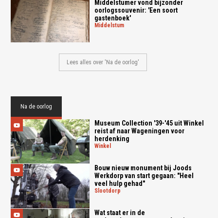
Middelstumer vond bijzonder
oorlogssouvenir: 'Een soort
gastenboek'
middelstum
Lees alles over 'Na de oorlog'
Na de oorlog
Museum Collection '39-'45 uit Winkel
reist af naar Wageningen voor
herdenking
winkel
Bouw nieuw monument bij Joods
Werkdorp van start gegaan: "Heel
veel hulp gehad"
slootdorp
Wat staat er in de