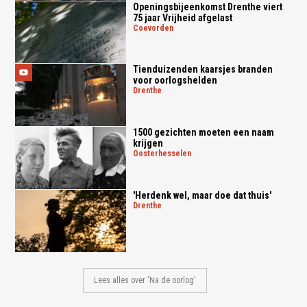
Openingsbijeenkomst Drenthe viert
75 jaar Vrijheid afgelast
coevorden
Tienduizenden kaarsjes branden
voor oorlogshelden
drenthe
1500 gezichten moeten een naam
krijgen
oosterhesselen
'Herdenk wel, maar doe dat thuis'
drenthe
Lees alles over 'Na de oorlog'