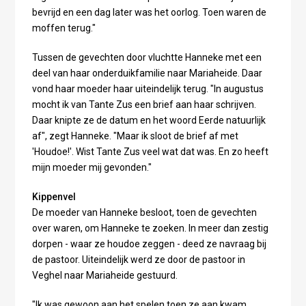
bevrijd en een dag later was het oorlog. Toen waren de
moffen terug."
Tussen de gevechten door vluchtte Hanneke met een
deel van haar onderduikfamilie naar Mariaheide. Daar
vond haar moeder haar uiteindelijk terug. "In augustus
mocht ik van Tante Zus een brief aan haar schrijven.
Daar knipte ze de datum en het woord Eerde natuurlijk
af", zegt Hanneke. "Maar ik sloot de brief af met
'Houdoe!'. Wist Tante Zus veel wat dat was. En zo heeft
mijn moeder mij gevonden."
Kippenvel
De moeder van Hanneke besloot, toen de gevechten
over waren, om Hanneke te zoeken. In meer dan zestig
dorpen - waar ze houdoe zeggen - deed ze navraag bij
de pastoor. Uiteindelijk werd ze door de pastoor in
Veghel naar Mariaheide gestuurd.
"Ik was gewoon aan het spelen toen ze aan kwam