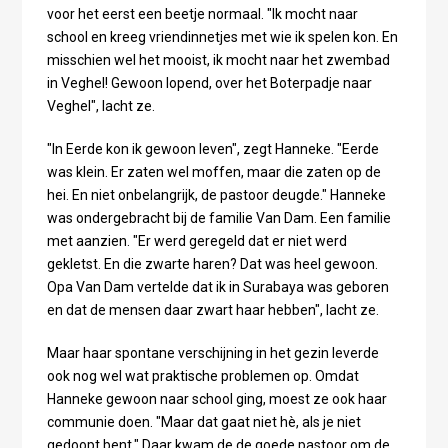
voor het eerst een beetje normaal. "Ik mocht naar
school en kreeg vriendinnetjes met wie ik spelen kon. En
misschien wel het mooist, ik mocht naar het zwembad
in Veghel! Gewoon lopend, over het Boterpadje naar
Veghel", lacht ze.
"In Eerde kon ik gewoon leven", zegt Hanneke. "Eerde
was klein. Er zaten wel moffen, maar die zaten op de
hei. En niet onbelangrijk, de pastoor deugde." Hanneke
was ondergebracht bij de familie Van Dam. Een familie
met aanzien. "Er werd geregeld dat er niet werd
gekletst. En die zwarte haren? Dat was heel gewoon.
Opa Van Dam vertelde dat ik in Surabaya was geboren
en dat de mensen daar zwart haar hebben", lacht ze.
Maar haar spontane verschijning in het gezin leverde
ook nog wel wat praktische problemen op. Omdat
Hanneke gewoon naar school ging, moest ze ook haar
communie doen. "Maar dat gaat niet hè, als je niet
gedoopt bent." Daar kwam de de goede pastoor om de