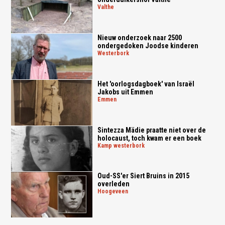
valthe
Nieuw onderzoek naar 2500
ondergedoken Joodse kinderen
westerbork
Het 'oorlogsdagboek' van Israël
Jakobs uit Emmen
emmen
Sintezza Mädie praatte niet over de
holocaust, toch kwam er een boek
kamp westerbork
Oud-SS'er Siert Bruins in 2015
overleden
hoogeveen