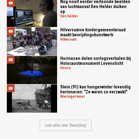
Nog nooit eerder vertoonde beelden
van luchtaanval Den Helder duiken
op
den helder
Hilversumse kindergemeenteraad
maakt bevrijdingskunstwerk
hilversum
Horinezen delen oorlogsverhalen bij
Holocaustmonument Levenslicht
hoorn
Stein (91) kan hongerwinter levendig
herinneren: "Ze waren zo verzwakt"
wieringermeer
Lees alles over 'Bevrijding'