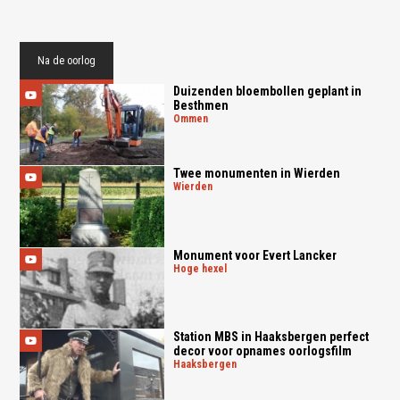
Na de oorlog
Duizenden bloembollen geplant in
Besthmen
ommen
Twee monumenten in Wierden
wierden
Monument voor Evert Lancker
hoge hexel
Station MBS in Haaksbergen perfect
decor voor opnames oorlogsfilm
haaksbergen