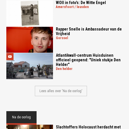
WOII in foto's: De Witte Engel
amersfoort / leusden
Rapper Snelle is Ambassadeur van de
Vrijheid
gorssel
Atlantikwall-centrum Huisduinen
officieel geopend: "Uniek stukje Den
Helder"
den helder
Lees alles over 'Na de oorlog'
Na de oorlog
Slachtoffers Holocaust herdacht met