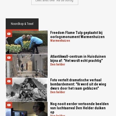
Lees alles over 'Na de oorlog'
Noordkop & Texel
Freedom Flame Tulp geplaatst bij
oorlogsmonument Warmenhuizen
warmenhuizen
Atlantikwall-centrum in Huisduinen
bijna af: "Het wordt echt prachtig"
den helder
Foto vertelt dramatische verhaal
bombardement: "Ik werd uit de wieg
dwars door het raam geblazen"
den helder
Nog nooit eerder vertoonde beelden
van luchtaanval Den Helder duiken
op