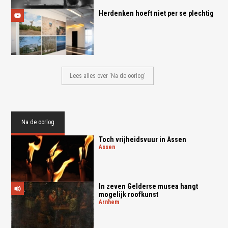
Herdenken hoeft niet per se plechtig
Lees alles over 'Na de oorlog'
Na de oorlog
Toch vrijheidsvuur in Assen
assen
In zeven Gelderse musea hangt
mogelijk roofkunst
arnhem