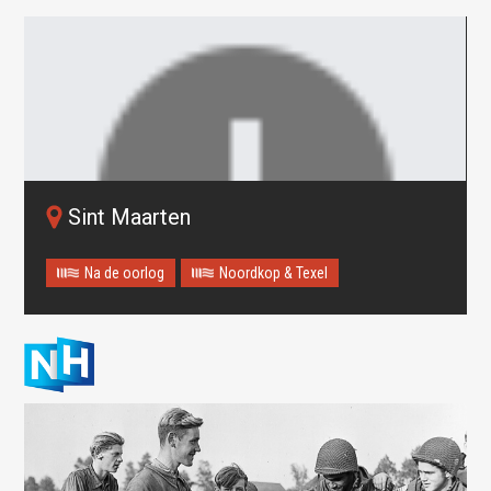
Sint Maarten
Na de oorlog
Noordkop & Texel
Oops! Something went
wrong.
This page didn't load Google Maps correctly. See the
JavaScript console for technical details.