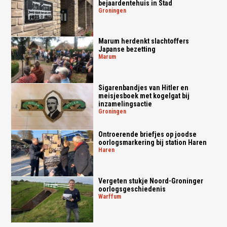
bejaardentehuis in Stad
groningen
Marum herdenkt slachtoffers
Japanse bezetting
marum
Sigarenbandjes van Hitler en
meisjesboek met kogelgat bij
inzamelingsactie
groningen
Ontroerende briefjes op joodse
oorlogsmarkering bij station Haren
haren
Vergeten stukje Noord-Groninger
oorlogsgeschiedenis
warffum