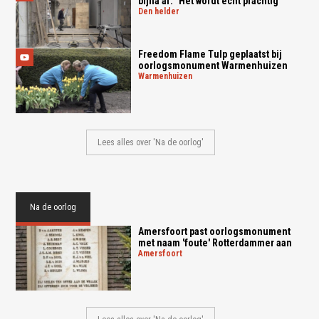
bijna af: "Het wordt echt prachtig"
den helder
Freedom Flame Tulp geplaatst bij
oorlogsmonument Warmenhuizen
warmenhuizen
Lees alles over 'Na de oorlog'
Na de oorlog
Amersfoort past oorlogsmonument
met naam 'foute' Rotterdammer aan
amersfoort