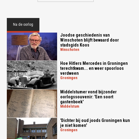
Na de oorlog
Joodse geschiedenis van
Winschoten blijft bewaard door
stadsgids Koos
winschoten
Hoe Hitlers Mercedes in Groningen
terechtkwam... en weer spoorloos
verdween
groningen
Middelstumer vond bijzonder
oorlogssouvenir: 'Een soort
gastenboek'
middelstum
'Dichter bij oud joods Groningen kun
je niet komen'
groningen