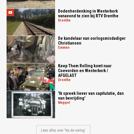
Dodenherdenking in Westerbork
vanavond te zien bij RTV Drenthe
drenthe
De kandelaar van oorlogsmisdadiger
Christiansen
emmen
Keep Them Rolling komt naar
Coevorden en Westerbork /
AFGELAST
drenthe
'Ik spreek liever van capitulatie, dan
van bevrijding'
meppel
Lees alles over 'Na de oorlog'