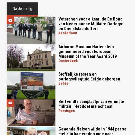
Na de oorlog
Veteranen voor elkaar: de De Bond
van Nederlandse Militaire Oorlogs-
en Dienstslachtoffers
aerdenhout
Airborne Museum Hartenstein
genomineerd voor European
Museum of the Year Award 2019
oosterbeek
Stoffelijke resten en
oorlogsvliegtuig Eefde geborgen
eefde
Bert vindt naamplaatje van vermiste
militair: 'Het doet me echt wat'
persingen
Gewonde Nelson wilde in 1944 per se
met zijn kameraden mee naar