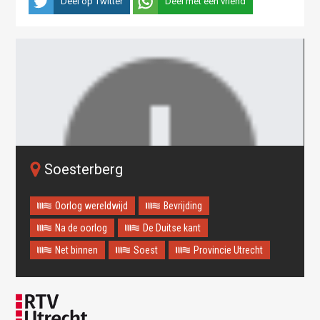
Deel op Twitter
Deel met een vriend
Soesterberg
Oorlog wereldwijd
Bevrijding
Na de oorlog
De Duitse kant
Net binnen
Soest
Provincie Utrecht
Oops! Something went
wrong.