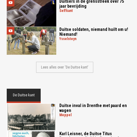
Duitsers in de grensstreek over 75
jaar bevrijding
selfkant
Duitse soldaten, niemand huilt om u!
Niemand!
ysselsteyn
Lees alles over 'De Duitse kant'
De Duitse kant
Duitse inval in Drenthe met paard en
wagen
meppel
Karl Leisner, de Duitse Titus