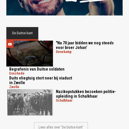
De Duitse kant
"Na 70 jaar bidden we nog steeds
voor broer Johan'
denekamp
Begrafenis van Duitse soldaten
enschede
Duits vliegtuig stort neer bij viaduct
in Zwolle
zwolle
Nazikopstukken bezoeken politie-
opleiding in Schalkhaar
schalkhaar
Lees alles over 'De Duitse kant'