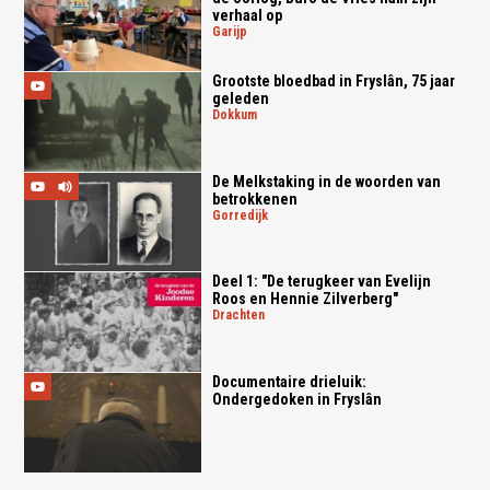
verhaal op
garijp
Grootste bloedbad in Fryslân, 75 jaar
geleden
dokkum
De Melkstaking in de woorden van
betrokkenen
gorredijk
Deel 1: "De terugkeer van Evelijn
Roos en Hennie Zilverberg"
drachten
Documentaire drieluik:
Ondergedoken in Fryslân