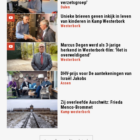
verzetsgroep'
dalen
Unieke brieven geven inkijk in leven
van kinderen in Kamp Westerbork
westerbork
Marcus Degen werd als 3-jarige
herkend in Westerbork-film: 'Het is
overweldigend'
westerbork
DHV-prijs voor De aantekeningen van
Israël Jakobs
assen
Zij overleefde Auschwitz: Frieda
Menco-Brommet
kamp westerbork