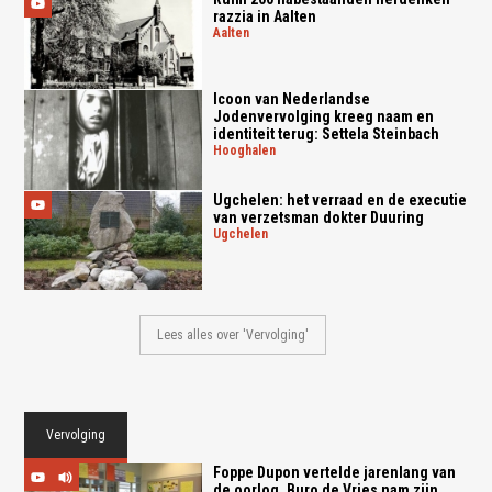
razzia in Aalten
aalten
Icoon van Nederlandse
Jodenvervolging kreeg naam en
identiteit terug: Settela Steinbach
hooghalen
Ugchelen: het verraad en de executie
van verzetsman dokter Duuring
ugchelen
Lees alles over 'Vervolging'
Vervolging
Foppe Dupon vertelde jarenlang van
de oorlog, Buro de Vries nam zijn