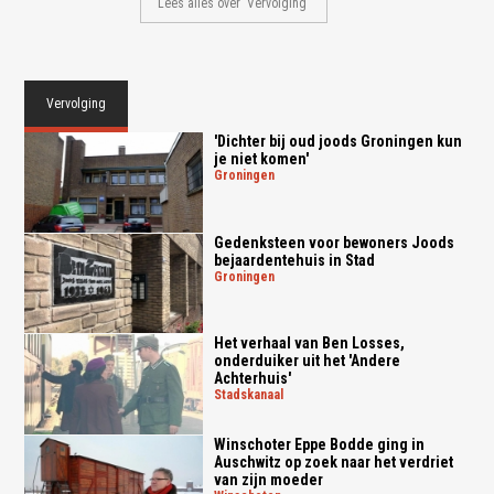
Lees alles over 'Vervolging'
Vervolging
'Dichter bij oud joods Groningen kun
je niet komen'
groningen
Gedenksteen voor bewoners Joods
bejaardentehuis in Stad
groningen
Het verhaal van Ben Losses,
onderduiker uit het 'Andere
Achterhuis'
stadskanaal
Winschoter Eppe Bodde ging in
Auschwitz op zoek naar het verdriet
van zijn moeder