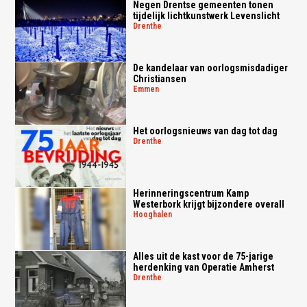
Negen Drentse gemeenten tonen
tijdelijk lichtkunstwerk Levenslicht
drenthe
De kandelaar van oorlogsmisdadiger
Christiansen
emmen
Het oorlogsnieuws van dag tot dag
drenthe
Herinneringscentrum Kamp
Westerbork krijgt bijzondere overall
hooghalen
Alles uit de kast voor de 75-jarige
herdenking van Operatie Amherst
drenthe