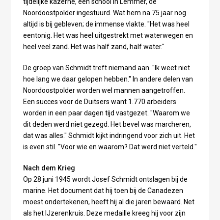
tijdelijke kazerne, een school in Lemmer, de
Noordoostpolder ingestuurd. Wat hem na 75 jaar nog
altijd is bij gebleven; de immense vlakte. "Het was heel
eentonig. Het was heel uitgestrekt met waterwegen en
heel veel zand. Het was half zand, half water."
De groep van Schmidt treft niemand aan. "Ik weet niet
hoe lang we daar gelopen hebben." In andere delen van
Noordoostpolder worden wel mannen aangetroffen.
Een succes voor de Duitsers want 1.770 arbeiders
worden in een paar dagen tijd vastgezet. "Waarom we
dit deden werd niet gezegd. Het bevel was marcheren,
dat was alles." Schmidt kijkt indringend voor zich uit. Het
is even stil. "Voor wie en waarom? Dat werd niet verteld."
Nach dem Krieg
Op 28 juni 1945 wordt Josef Schmidt ontslagen bij de
marine. Het document dat hij toen bij de Canadezen
moest ondertekenen, heeft hij al die jaren bewaard. Net
als het IJzerenkruis. Deze medaille kreeg hij voor zijn