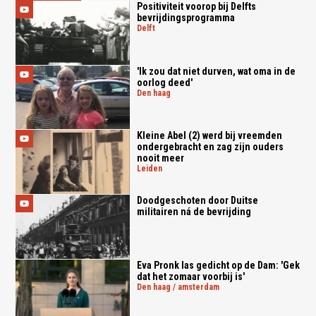
Positiviteit voorop bij Delfts
bevrijdingsprogramma
delft
'Ik zou dat niet durven, wat oma in de
oorlog deed'
den haag
Kleine Abel (2) werd bij vreemden
ondergebracht en zag zijn ouders
nooit meer
leiden
Doodgeschoten door Duitse
militairen ná de bevrijding
Eva Pronk las gedicht op de Dam: 'Gek
dat het zomaar voorbij is'
den haag / amsterdam