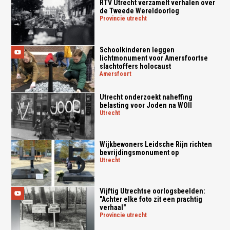
RTV Utrecht verzamelt verhalen over
de Tweede Wereldoorlog
provincie utrecht
Schoolkinderen leggen
lichtmonument voor Amersfoortse
slachtoffers holocaust
amersfoort
Utrecht onderzoekt naheffing
belasting voor Joden na WOII
utrecht
Wijkbewoners Leidsche Rijn richten
bevrijdingsmonument op
utrecht
Vijftig Utrechtse oorlogsbeelden:
"Achter elke foto zit een prachtig
verhaal"
provincie utrecht