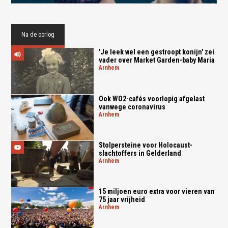
Na de oorlog
'Je leek wel een gestroopt konijn' zei
vader over Market Garden-baby Maria
arnhem
Ook WO2-cafés voorlopig afgelast
vanwege coronavirus
arnhem
Stolpersteine voor Holocaust-
slachtoffers in Gelderland
arnhem
15 miljoen euro extra voor vieren van
75 jaar vrijheid
arnhem