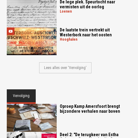
De lege plek. Speurtocht naar
vermisten uit de oorlog
loenen
De laatste trein vertrekt uit
Westerbork naar het oosten
hooghalen
Lees alles over 'Vervolging'
Vervolging
Oproep Kamp Amersfoort brengt
bijzondere verhalen naar boven
Deel 2: "De terugkeer van Estha