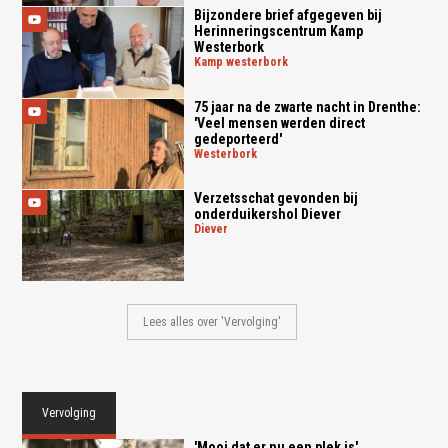
Bijzondere brief afgegeven bij
Herinneringscentrum Kamp
Westerbork
kamp westerbork
75 jaar na de zwarte nacht in Drenthe:
'Veel mensen werden direct
gedeporteerd'
westerbork
Verzetsschat gevonden bij
onderduikershol Diever
diever
Lees alles over 'Vervolging'
Vervolging
'Mooi dat er nu een plek is'