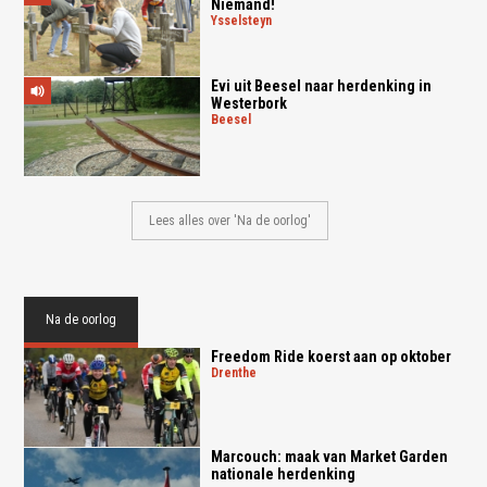
Niemand!
ysselsteyn
Evi uit Beesel naar herdenking in
Westerbork
beesel
Lees alles over 'Na de oorlog'
Na de oorlog
Freedom Ride koerst aan op oktober
drenthe
Marcouch: maak van Market Garden
nationale herdenking