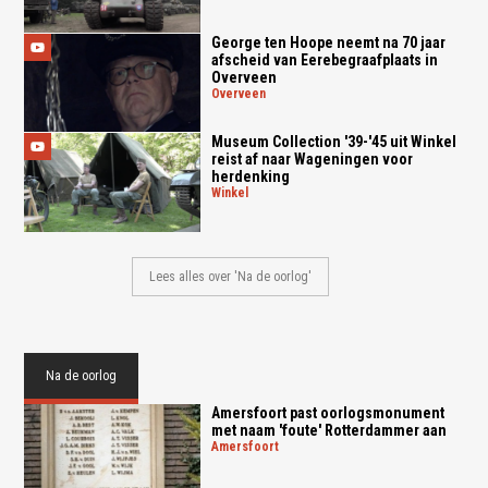
George ten Hoope neemt na 70 jaar
afscheid van Eerebegraafplaats in
Overveen
overveen
Museum Collection '39-'45 uit Winkel
reist af naar Wageningen voor
herdenking
winkel
Lees alles over 'Na de oorlog'
Na de oorlog
Amersfoort past oorlogsmonument
met naam 'foute' Rotterdammer aan
amersfoort