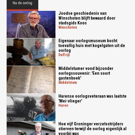
Na de oorlog
Joodse geschiedenis van
Winschoten blijft bewaard door
stadsgids Koos
winschoten
Eigenaar oorlogsmuseum kocht
toevallig huis met kogelgaten uit de
oorlog
delfzijl
Middelstumer vond bijzonder
oorlogssouvenir: 'Een soort
gastenboek'
middelstum
Harense oorlogsveteraan was laatste
'Mei-vlieger'
haren
Hoe vijf Groninger verzetsstrijders
stierven terwijl de oorlog eigenlijk al
voorbij was