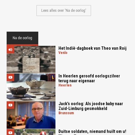
Lees alles over 'Na de oorlog'
Na de oorlog
Het Indië-dagboek van Theo van Roij
venlo
In Heerlen geroofd oorlogszilver
terug naar eigenaar
heerlen
Jack’s oorlog: Als joodse baby naar
Zuid-Limburg gesmokkeld
brunssum
Duitse soldaten, niemand huilt om u!