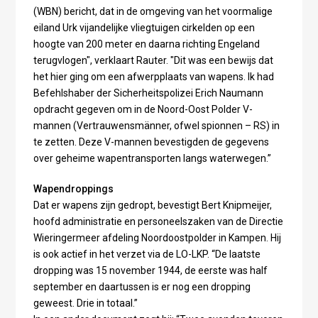
(WBN) bericht, dat in de omgeving van het voormalige
eiland Urk vijandelijke vliegtuigen cirkelden op een
hoogte van 200 meter en daarna richting Engeland
terugvlogen", verklaart Rauter. "Dit was een bewijs dat
het hier ging om een afwerpplaats van wapens. Ik had
Befehlshaber der Sicherheitspolizei Erich Naumann
opdracht gegeven om in de Noord-Oost Polder V-
mannen (Vertrauwensmänner, ofwel spionnen – RS) in
te zetten. Deze V-mannen bevestigden de gegevens
over geheime wapentransporten langs waterwegen.”
Wapendroppings
Dat er wapens zijn gedropt, bevestigt Bert Knipmeijer,
hoofd administratie en personeelszaken van de Directie
Wieringermeer afdeling Noordoostpolder in Kampen. Hij
is ook actief in het verzet via de LO-LKP. “De laatste
dropping was 15 november 1944, de eerste was half
september en daartussen is er nog een dropping
geweest. Drie in totaal.”