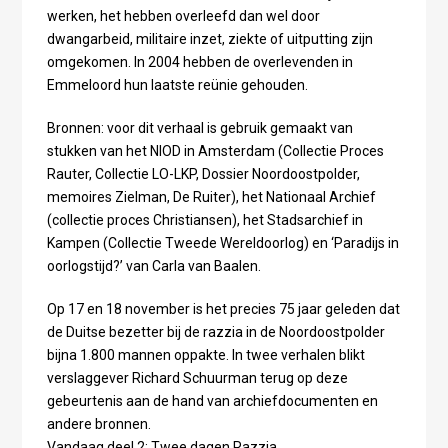
werken, het hebben overleefd dan wel door
dwangarbeid, militaire inzet, ziekte of uitputting zijn
omgekomen. In 2004 hebben de overlevenden in
Emmeloord hun laatste reünie gehouden.
Bronnen: voor dit verhaal is gebruik gemaakt van
stukken van het NIOD in Amsterdam (Collectie Proces
Rauter, Collectie LO-LKP, Dossier Noordoostpolder,
memoires Zielman, De Ruiter), het Nationaal Archief
(collectie proces Christiansen), het Stadsarchief in
Kampen (Collectie Tweede Wereldoorlog) en ‘Paradijs in
oorlogstijd?’ van Carla van Baalen.
Op 17 en 18 november is het precies 75 jaar geleden dat
de Duitse bezetter bij de razzia in de Noordoostpolder
bijna 1.800 mannen oppakte. In twee verhalen blikt
verslaggever Richard Schuurman terug op deze
gebeurtenis aan de hand van archiefdocumenten en
andere bronnen.
Vandaag deel 2: Twee dagen Razzia.