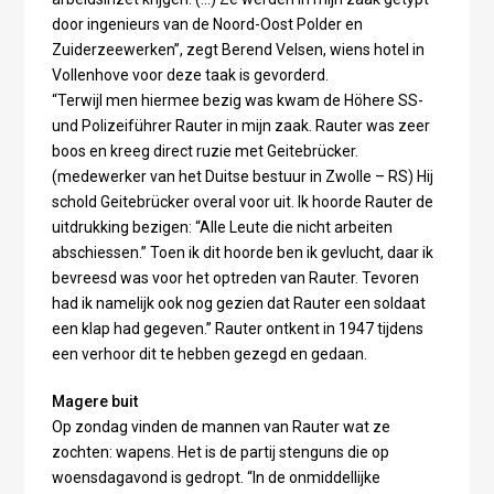
door ingenieurs van de Noord-Oost Polder en
Zuiderzeewerken”, zegt Berend Velsen, wiens hotel in
Vollenhove voor deze taak is gevorderd.
“Terwijl men hiermee bezig was kwam de Höhere SS-
und Polizeiführer Rauter in mijn zaak. Rauter was zeer
boos en kreeg direct ruzie met Geitebrücker.
(medewerker van het Duitse bestuur in Zwolle – RS) Hij
schold Geitebrücker overal voor uit. Ik hoorde Rauter de
uitdrukking bezigen: “Alle Leute die nicht arbeiten
abschiessen.” Toen ik dit hoorde ben ik gevlucht, daar ik
bevreesd was voor het optreden van Rauter. Tevoren
had ik namelijk ook nog gezien dat Rauter een soldaat
een klap had gegeven.” Rauter ontkent in 1947 tijdens
een verhoor dit te hebben gezegd en gedaan.
Magere buit
Op zondag vinden de mannen van Rauter wat ze
zochten: wapens. Het is de partij stenguns die op
woensdagavond is gedropt. “In de onmiddellijke