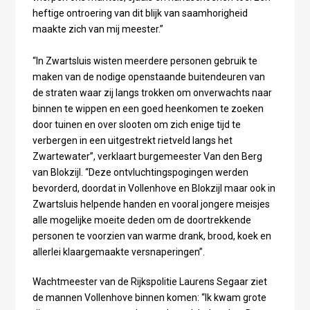
heftige ontroering van dit blijk van saamhorigheid
maakte zich van mij meester.”
“In Zwartsluis wisten meerdere personen gebruik te
maken van de nodige openstaande buitendeuren van
de straten waar zij langs trokken om onverwachts naar
binnen te wippen en een goed heenkomen te zoeken
door tuinen en over slooten om zich enige tijd te
verbergen in een uitgestrekt rietveld langs het
Zwartewater”, verklaart burgemeester Van den Berg
van Blokzijl. “Deze ontvluchtingspogingen werden
bevorderd, doordat in Vollenhove en Blokzijl maar ook in
Zwartsluis helpende handen en vooral jongere meisjes
alle mogelijke moeite deden om de doortrekkende
personen te voorzien van warme drank, brood, koek en
allerlei klaargemaakte versnaperingen”.
Wachtmeester van de Rijkspolitie Laurens Segaar ziet
de mannen Vollenhove binnen komen: “Ik kwam grote