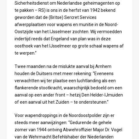
Sicherheitsdienst om Nederlandse geheimagenten op
te pakken – RS) is ons in de herfst van 1942 bekend
geworden dat de (Britse) Sercret Services
afwerpplaatsen voor wapens en munitie in de Noord-
Oostzijde van het IJsselmeer zochten. Wij vermoedden
indertijd reeds dat Engeland van plan was in deze
oosthoek van het IJsselmeer op grote schaal wapens af
te werpen.”
Twee maanden na de mislukte aanval bij Arnhem
houden de Duitsers met meer rekening: “Eveneens
verwachtten wij ter plaatse een luchtlanding als een
flankerende stootkracht, waarschijnlijk bedoeld om een
aanval op een ander front – hetzij Den Helder-IJmuiden
of een aanval uit het Zuiden – te ondersteunen.”
Voor wapendroppings in de Noordoostpolder zijn er
steeds meer aanwijzingen: “Gedurende de gehele
zomer van 1944 ontving Abwehroffizier Major Dr. Vogel
van de Wehrmacht Befehlshaber der Niederlanden