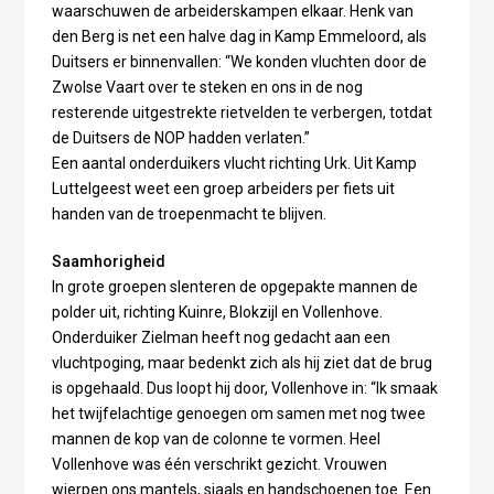
waarschuwen de arbeiderskampen elkaar. Henk van
den Berg is net een halve dag in Kamp Emmeloord, als
Duitsers er binnenvallen: “We konden vluchten door de
Zwolse Vaart over te steken en ons in de nog
resterende uitgestrekte rietvelden te verbergen, totdat
de Duitsers de NOP hadden verlaten.”
Een aantal onderduikers vlucht richting Urk. Uit Kamp
Luttelgeest weet een groep arbeiders per fiets uit
handen van de troepenmacht te blijven.
Saamhorigheid
In grote groepen slenteren de opgepakte mannen de
polder uit, richting Kuinre, Blokzijl en Vollenhove.
Onderduiker Zielman heeft nog gedacht aan een
vluchtpoging, maar bedenkt zich als hij ziet dat de brug
is opgehaald. Dus loopt hij door, Vollenhove in: “Ik smaak
het twijfelachtige genoegen om samen met nog twee
mannen de kop van de colonne te vormen. Heel
Vollenhove was één verschrikt gezicht. Vrouwen
wierpen ons mantels, sjaals en handschoenen toe. Een