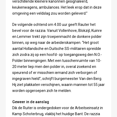
verschillende kleinere kanonnen gesignaleerd,
keukenwagens, ambulances. Het leek erop dat in deze
omgeving een veldslag zou worden geleverd.”
De volgende ochtend om 4.00 uur geeft Rauter het
bevel voor de razzia. Vanuit Vollenhove, Blokzijl, Kuinre
en Lemmer trekt zijn troepenmacht de donkere polder
binnen, op weg naar de arbeiderskampen. “Het groot
aantal Hollandsche en Duitsche SS-militairen spreidde
zich zodra zij op een hoofd- op toegangsweg den N.O.-
Polder binnengingen. Met een tusschenruimte van 10-
20 meter liep men den polder in, overal zoekend en
speurend of er misschien iemand zich verborgen of
ingegraven hield”, schrijft burgemeester Van den Berg.
Hij ziet plakkaten verschijnen, waarin mannen tot 55 jaar
worden opgeroepen zich te melden.
Geweer in de aanslag
Dik de Ruiter is ondergedoken voor de Arbeitseinsatz in
Kamp Schoterbrug, vlakbij het huidige Bant. De razzia