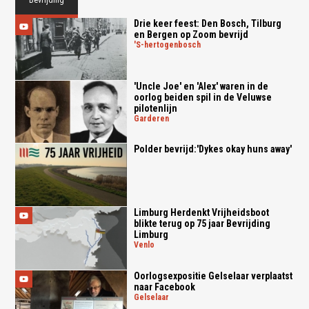
Drie keer feest: Den Bosch, Tilburg
en Bergen op Zoom bevrijd
's-hertogenbosch
'Uncle Joe' en 'Alex' waren in de
oorlog beiden spil in de Veluwse
pilotenlijn
garderen
Polder bevrijd:'Dykes okay huns away'
Limburg Herdenkt Vrijheidsboot
blikte terug op 75 jaar Bevrijding
Limburg
venlo
Oorlogsexpositie Gelselaar verplaatst
naar Facebook
gelselaar