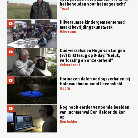
het behouden voor het nageslacht"
texel
Hilversumse kindergemeenteraad
maakt bevrijdingskunstwerk
hilversum
Oud-verzetsman Hugo van Langen
(97) blikt terug op D-day: "Geluk,
verlossing en onzekerheid"
velserbroek
Horinezen delen oorlogsverhalen bij
Holocaustmonument Levenslicht
hoorn
Nog nooit eerder vertoonde beelden
van luchtaanval Den Helder duiken
op
den helder