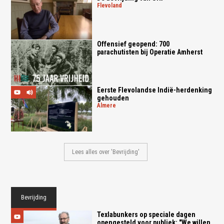
flevoland
Offensief geopend: 700
parachutisten bij Operatie Amherst
Eerste Flevolandse Indië-herdenking
gehouden
almere
Lees alles over 'Bevrijding'
Bevrijding
Texlabunkers op speciale dagen
opengesteld voor publiek: "We willen