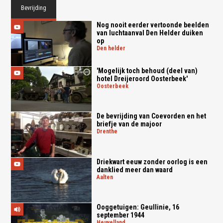
Bevrijding
Nog nooit eerder vertoonde beelden
van luchtaanval Den Helder duiken
op
den helder
'Mogelijk toch behoud (deel van)
hotel Dreijeroord Oosterbeek'
oosterbeek
De bevrijding van Coevorden en het
briefje van de majoor
drenthe
Driekwart eeuw zonder oorlog is een
danklied meer dan waard
aalten
Ooggetuigen: Geullinie, 16
september 1944
heuvelland