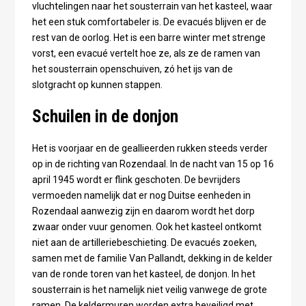
vluchtelingen naar het sousterrain van het kasteel, waar
het een stuk comfortabeler is. De evacués blijven er de
rest van de oorlog. Het is een barre winter met strenge
vorst, een evacué vertelt hoe ze, als ze de ramen van
het sousterrain openschuiven, zó het ijs van de
slotgracht op kunnen stappen.
Schuilen in de donjon
Het is voorjaar en de geallieerden rukken steeds verder
op in de richting van Rozendaal. In de nacht van 15 op 16
april 1945 wordt er flink geschoten. De bevrijders
vermoeden namelijk dat er nog Duitse eenheden in
Rozendaal aanwezig zijn en daarom wordt het dorp
zwaar onder vuur genomen. Ook het kasteel ontkomt
niet aan de artilleriebeschieting. De evacués zoeken,
samen met de familie Van Pallandt, dekking in de kelder
van de ronde toren van het kasteel, de donjon. In het
sousterrain is het namelijk niet veilig vanwege de grote
ramen. De keldermuren worden extra beveiligd met