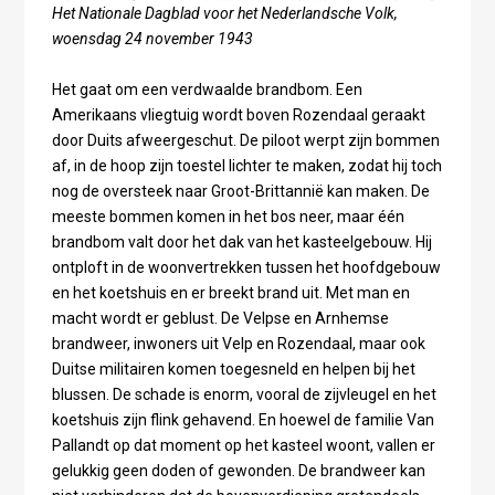
Het Nationale Dagblad voor het Nederlandsche Volk,
woensdag 24 november 1943
Het gaat om een verdwaalde brandbom. Een
Amerikaans vliegtuig wordt boven Rozendaal geraakt
door Duits afweergeschut. De piloot werpt zijn bommen
af, in de hoop zijn toestel lichter te maken, zodat hij toch
nog de oversteek naar Groot-Brittannië kan maken. De
meeste bommen komen in het bos neer, maar één
brandbom valt door het dak van het kasteelgebouw. Hij
ontploft in de woonvertrekken tussen het hoofdgebouw
en het koetshuis en er breekt brand uit. Met man en
macht wordt er geblust. De Velpse en Arnhemse
brandweer, inwoners uit Velp en Rozendaal, maar ook
Duitse militairen komen toegesneld en helpen bij het
blussen. De schade is enorm, vooral de zijvleugel en het
koetshuis zijn flink gehavend. En hoewel de familie Van
Pallandt op dat moment op het kasteel woont, vallen er
gelukkig geen doden of gewonden. De brandweer kan