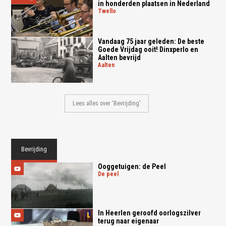
in honderden plaatsen in Nederland
twello
Vandaag 75 jaar geleden: De beste
Goede Vrijdag ooit! Dinxperlo en
Aalten bevrijd
aalten
Lees alles over 'Bevrijding'
Bevrijding
Ooggetuigen: de Peel
de peel
In Heerlen geroofd oorlogszilver
terug naar eigenaar