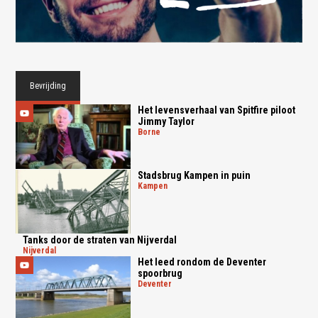
Bevrijding
Het levensverhaal van Spitfire piloot
Jimmy Taylor
borne
Stadsbrug Kampen in puin
kampen
Tanks door de straten van Nijverdal
nijverdal
Het leed rondom de Deventer
spoorbrug
deventer