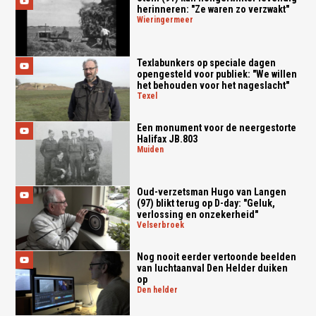
herinneren: "Ze waren zo verzwakt"
wieringermeer
Texlabunkers op speciale dagen
opengesteld voor publiek: "We willen
het behouden voor het nageslacht"
texel
Een monument voor de neergestorte
Halifax JB.803
muiden
Oud-verzetsman Hugo van Langen
(97) blikt terug op D-day: "Geluk,
verlossing en onzekerheid"
velserbroek
Nog nooit eerder vertoonde beelden
van luchtaanval Den Helder duiken
op
den helder