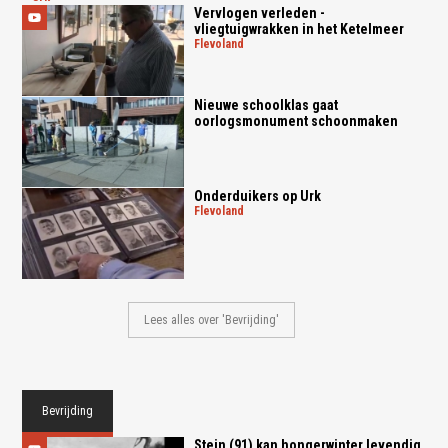
Vervlogen verleden -
vliegtuigwrakken in het Ketelmeer
flevoland
Nieuwe schoolklas gaat
oorlogsmonument schoonmaken
Onderduikers op Urk
flevoland
Lees alles over 'Bevrijding'
Bevrijding
Stein (91) kan hongerwinter levendig