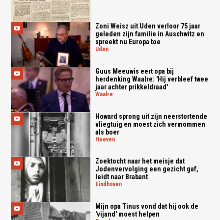
Zoni Weisz uit Uden verloor 75 jaar
geleden zijn familie in Auschwitz en
spreekt nu Europa toe
uden
Guus Meeuwis eert opa bij
herdenking Waalre: 'Hij verbleef twee
jaar achter prikkeldraad'
waalre
Howard sprong uit zijn neerstortende
vliegtuig en moest zich vermommen
als boer
hoeven
Zoektocht naar het meisje dat
Jodenvervolging een gezicht gaf,
leidt naar Brabant
eindhoven
Mijn opa Tinus vond dat hij ook de
'vijand' moest helpen