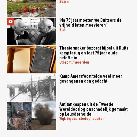
baarn
'Na 75 jaar moeten we Duitsers de
vrijheid laten meevieren'
elst
Theatermaker bezorgt bijbel uit Duits
kamp terug en lost 75 jaar oude
belofte in
utrecht / woerden
Kamp Amersfoort telde veel meer
gevangenen dan gedacht
Antitankwapen uit de Tweede
Wereldoorlog onschadelijk gemaakt
op Leusderheide
wijk bij duurstede / leusden