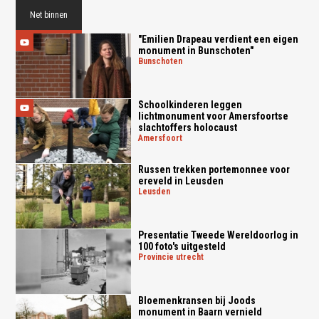
Net binnen
"Emilien Drapeau verdient een eigen
monument in Bunschoten"
bunschoten
Schoolkinderen leggen
lichtmonument voor Amersfoortse
slachtoffers holocaust
amersfoort
Russen trekken portemonnee voor
ereveld in Leusden
leusden
Presentatie Tweede Wereldoorlog in
100 foto's uitgesteld
provincie utrecht
Bloemenkransen bij Joods
monument in Baarn vernield