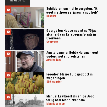
Na de oorlog
Schilderen om niet te vergeten: "Ik
weet niet hoeveel jaren ik nog heb"
bussum
George ten Hoope neemt na 70 jaar
afscheid van Eerebegraafplaats in
Overveen
overveen
Amsterdammer Bobby Huisman eert
ouders met struikelstenen
amsterdam
Freedom Flame Tulp gedoopt in
Wageningen
sint maarten
Manuel Lew keert als enige Jood
terug naar Monnickendam
monnickendam