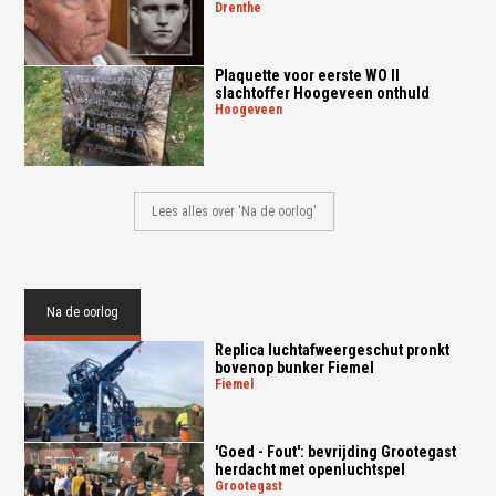
drenthe
Plaquette voor eerste WO II
slachtoffer Hoogeveen onthuld
hoogeveen
Lees alles over 'Na de oorlog'
Na de oorlog
Replica luchtafweergeschut pronkt
bovenop bunker Fiemel
fiemel
'Goed - Fout': bevrijding Grootegast
herdacht met openluchtspel
grootegast