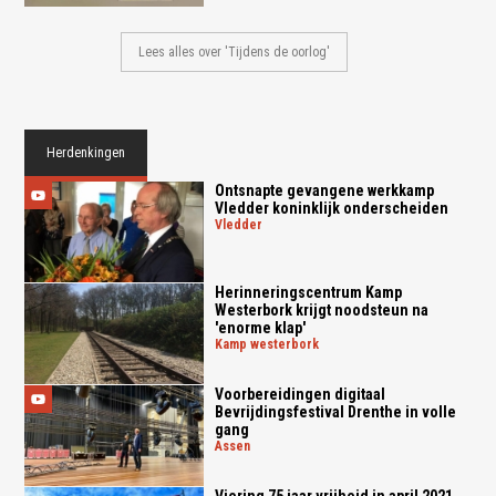
Lees alles over 'Tijdens de oorlog'
Herdenkingen
Ontsnapte gevangene werkkamp
Vledder koninklijk onderscheiden
vledder
Herinneringscentrum Kamp
Westerbork krijgt noodsteun na
'enorme klap'
kamp westerbork
Voorbereidingen digitaal
Bevrijdingsfestival Drenthe in volle
gang
assen
Viering 75 jaar vrijheid in april 2021