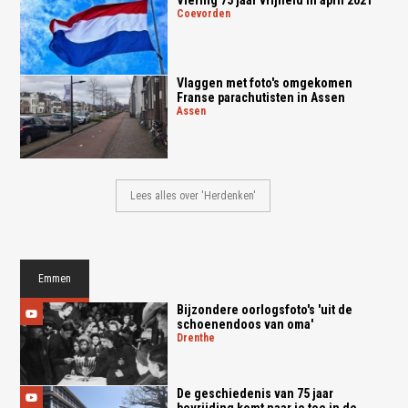
coevorden
Vlaggen met foto's omgekomen
Franse parachutisten in Assen
assen
Lees alles over 'Herdenken'
Emmen
Bijzondere oorlogsfoto's 'uit de
schoenendoos van oma'
drenthe
De geschiedenis van 75 jaar
bevrijding komt naar je toe in de