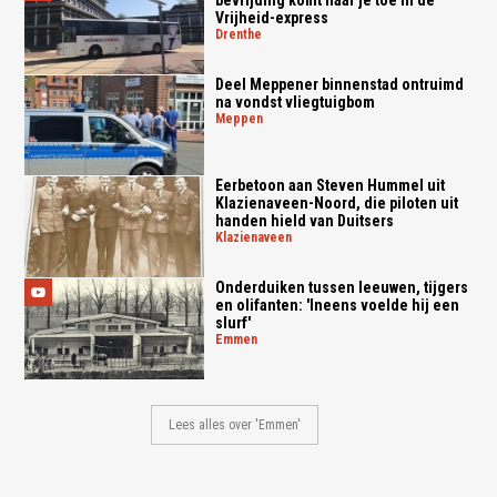
Vrijheid-express
drenthe
Deel Meppener binnenstad ontruimd
na vondst vliegtuigbom
meppen
Eerbetoon aan Steven Hummel uit
Klazienaveen-Noord, die piloten uit
handen hield van Duitsers
klazienaveen
Onderduiken tussen leeuwen, tijgers
en olifanten: 'Ineens voelde hij een
slurf'
emmen
Lees alles over 'Emmen'