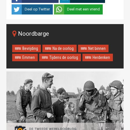
Deel op Twitter
Deel met een vriend
Noordbarge
Bevrijding
Na de oorlog
Net binnen
Emmen
Tijdens de oorlog
Herdenken