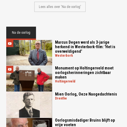
Lees alles over 'Na de oorlog'
Na de oorlog
Marcus Degen werd als 3-jarige
herkend in Westerbork-film: 'Het is
overweldigend'
westerbork
Monument op Holtingerveld moet
oorlogsherinneringen zichtbaar
maken
holtingerveld
Mien Oorlog, Oeze Naogedachtenis
drenthe
Oorlogsmisdadiger Bruins blijft op
vrije voeten