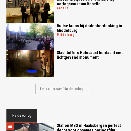
oorlogsmuseum Kapelle
kapelle
Duitse krans bij dodenherdenking in
Middelburg
middelburg
Slachtoffers Holocaust herdacht met
lichtgevend monument
Lees alles over 'Na de oorlog'
Na de oorlog
Station MBS in Haaksbergen perfect
decor voor opnames oorlogsfilm