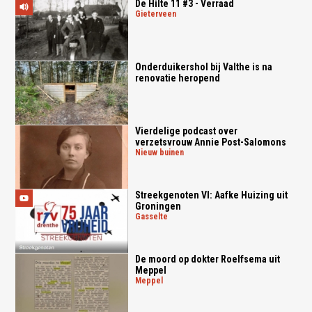
De Hilte 11 #3 - Verraad
gieterveen
Onderduikershol bij Valthe is na
renovatie heropend
Vierdelige podcast over
verzetsvrouw Annie Post-Salomons
nieuw buinen
Streekgenoten VI: Aafke Huizing uit
Groningen
gasselte
De moord op dokter Roelfsema uit
Meppel
meppel