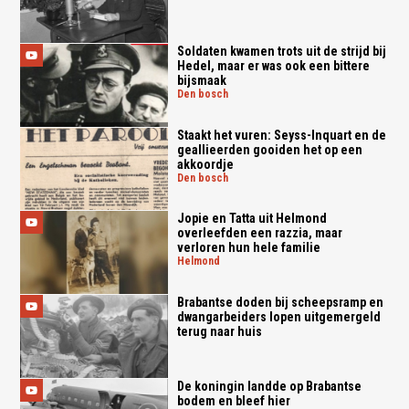
Soldaten kwamen trots uit de strijd bij
Hedel, maar er was ook een bittere
bijsmaak
den bosch
Staakt het vuren: Seyss-Inquart en de
geallieerden gooiden het op een
akkoordje
den bosch
Jopie en Tatta uit Helmond
overleefden een razzia, maar
verloren hun hele familie
helmond
Brabantse doden bij scheepsramp en
dwangarbeiders lopen uitgemergeld
terug naar huis
De koningin landde op Brabantse
bodem en bleef hier