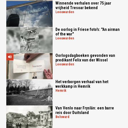
Winnende verhalen over 75 jaar
vrijheid Tresoar bekend
leeuwarden
De oorlog in Friese foto's: "An airman
of the war"
leeuwarden
Oorlogsdagboeken gevonden van
predikant Felix van der Wissel
leeuwarden
Het verborgen verhaal van het
werkkamp in Hemrik
hemrik
Van Venlo naar Fryslân: een barre
reis door Duitsland
bolsward