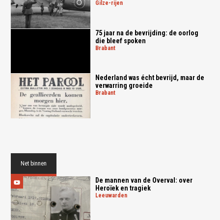
gilze-rijen
75 jaar na de bevrijding: de oorlog
die bleef spoken
brabant
Nederland was écht bevrijd, maar de
verwarring groeide
brabant
Net binnen
De mannen van de Overval: over
Heroïek en tragiek
leeuwarden