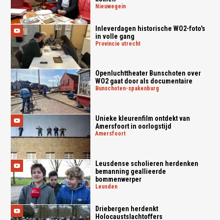
nieuwegein
Inleverdagen historische WO2-foto's
in volle gang
provincie utrecht
Openluchttheater Bunschoten over
WO2 gaat door als documentaire
bunschoten-spakenburg
Unieke kleurenfilm ontdekt van
Amersfoort in oorlogstijd
amersfoort
Leusdense scholieren herdenken
bemanning geallieerde
bommenwerper
leusden
Driebergen herdenkt
Holocaustslachtoffers