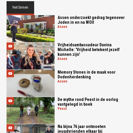
Net binnen
Assen onderzoekt gedrag tegenover
Joden in en na WOII
assen
Vrijheidsambassadeur Davina
Michelle: 'Vrijheid betekent jezelf
kunnen zijn'
assen
Memory Stones in de maak voor
Dodenherdenking
assen
De mythe rond Peest in de oorlog
vastgelegd in boek
peest
Na bijna 76 jaar ontmoeten
jeugdvrienden elkaar bij