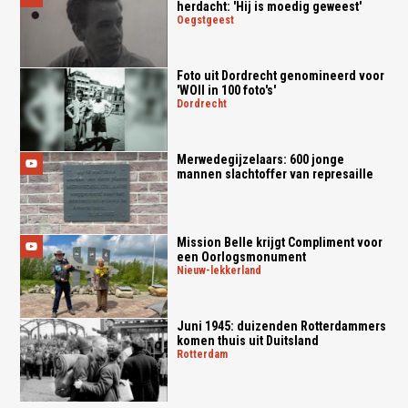
herdacht: 'Hij is moedig geweest'
oegstgeest
Foto uit Dordrecht genomineerd voor
'WOII in 100 foto's'
dordrecht
Merwedegijzelaars: 600 jonge
mannen slachtoffer van represaille
Mission Belle krijgt Compliment voor
een Oorlogsmonument
nieuw-lekkerland
Juni 1945: duizenden Rotterdammers
komen thuis uit Duitsland
rotterdam