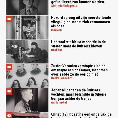
gefusilleerd zou kunnen worden
sint-michielsgestel
Howard sprong uit zijn neerstortende
vliegtuig en moest zich vermommen
als boer
hoeven
Het rood-wit-blauw wapperde in de
straten maar de Duitsers bleven
brabant
Zuster Veronica verstopte zich en
ontsnapte aan gaskamer, maar toch
overleefde ze de oorlog niet
berkel enschot
Johan wilde tegen de Duitsers
vechten, maar belandde in Siberië
tien jaar achter de tralies
aarle-rixtel
Christ (12) moest na een ongelukkige