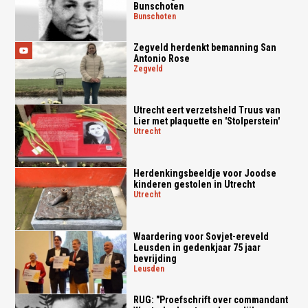
Bunschoten
bunschoten
Zegveld herdenkt bemanning San
Antonio Rose
zegveld
Utrecht eert verzetsheld Truus van
Lier met plaquette en 'Stolperstein'
utrecht
Herdenkingsbeeldje voor Joodse
kinderen gestolen in Utrecht
utrecht
Waardering voor Sovjet-ereveld
Leusden in gedenkjaar 75 jaar
bevrijding
leusden
RUG: "Proefschrift over commandant