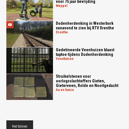
voor 75 jaar bevrijding
meppel
Dodenherdenking in Westerbork
vanavond te zien bij RTV Drenthe
drenthe
Gedetineerde Veenhuizen blaast
taptoe tijdens Dodenherdenking
veenhuizen
Struikelstenen voor
oorlogsslachtoffers Gieten,
Gieterveen, Rolde en Nooitgedacht
aa en hunze
Net binnen