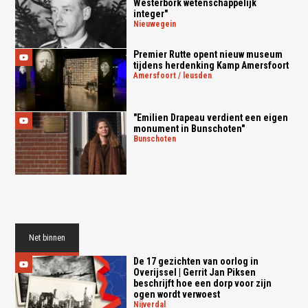
Westerbork wetenschappelijk
integer"
nieuwegein
Premier Rutte opent nieuw museum
tijdens herdenking Kamp Amersfoort
amersfoort / leusden
"Emilien Drapeau verdient een eigen
monument in Bunschoten"
bunschoten
Net binnen
De 17 gezichten van oorlog in
Overijssel | Gerrit Jan Piksen
beschrijft hoe een dorp voor zijn
ogen wordt verwoest
nijverdal