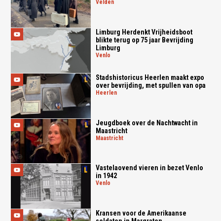
velden
Limburg Herdenkt Vrijheidsboot
blikte terug op 75 jaar Bevrijding
Limburg
venlo
Stadshistoricus Heerlen maakt expo
over bevrijding, met spullen van opa
heerlen
Jeugdboek over de Nachtwacht in
Maastricht
maastricht
Vastelaovend vieren in bezet Venlo
in 1942
venlo
Kransen voor de Amerikaanse