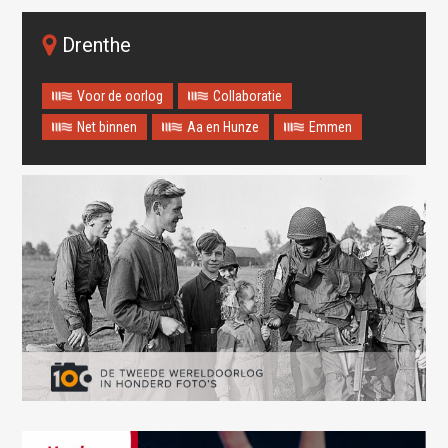
Drenthe
Voor de oorlog
Collaboratie
Net binnen
Aa en Hunze
Emmen