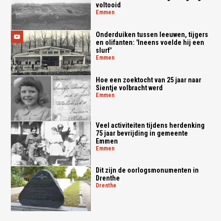
voltooid
emmen
Onderduiken tussen leeuwen, tijgers
en olifanten: 'Ineens voelde hij een
slurf'
emmen
Hoe een zoektocht van 25 jaar naar
Sientje volbracht werd
emmen
Veel activiteiten tijdens herdenking
75 jaar bevrijding in gemeente
Emmen
emmen
Dit zijn de oorlogsmonumenten in
Drenthe
drenthe