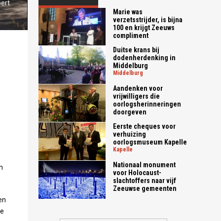
ert
Marie was
verzetsstrijder, is bijna
100 en krijgt Zeeuws
compliment
Duitse krans bij
dodenherdenking in
Middelburg
middelburg
Aandenken voor
vrijwilligers die
oorlogsherinneringen
doorgeven
Eerste cheques voor
verhuizing
oorlogsmuseum Kapelle
kapelle
Nationaal monument
n
voor Holocaust-
slachtoffers naar vijf
Zeeuwse gemeenten
en
ie