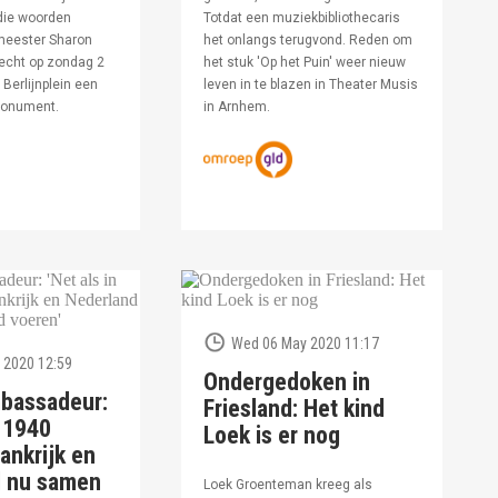
die woorden
Totdat een muziekbibliothecaris
meester Sharon
het onlangs terugvond. Reden om
echt op zondag 2
het stuk 'Op het Puin' weer nieuw
Berlijnplein een
leven in te blazen in Theater Musis
monument.
in Arnhem.
Wed 06 May 2020 11:17
 2020 12:59
Ondergedoken in
bassadeur:
Friesland: Het kind
n 1940
Loek is er nog
ankrijk en
d nu samen
Loek Groenteman kreeg als