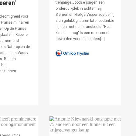
voeren'
tienjarige Joodse jongen een
onderduikplek in Echten. Bij
Siemen en Hielkje Visser voelde hij
lechtigheid voor
zich gelukkig. Jaren later bedankte
Franse militairen
hij hen met een standbeeld. 'Het
er. Op de Franse
kind is er nog' is een monument
fplaats in Kapelle
geworden voor alle ouders[…]
waarnemend
ons Naterop en de
deur Luis Vassy
s. Beiden
 het
ap tussen