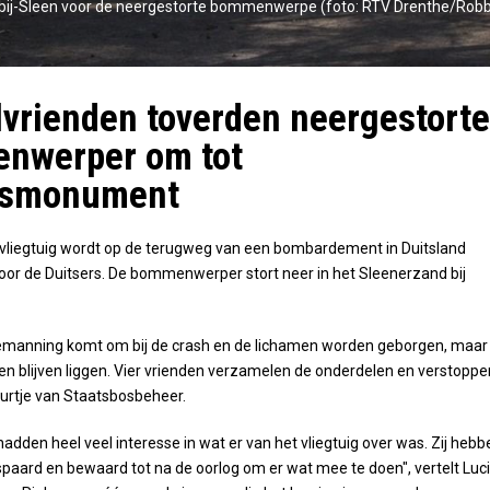
ij-Sleen voor de neergestorte bommenwerpe (foto: RTV Drenthe/Robb
vrienden toverden neergestorte
nwerper om tot
gsmonument
 vliegtuig wordt op de terugweg van een bombardement in Duitsland
or de Duitsers. De bommenwerper stort neer in het Sleenerzand bij
bemanning komt om bij de crash en de lichamen worden geborgen, maar
en blijven liggen. Vier vrienden verzamelen de onderdelen en verstoppe
uurtje van Staatsbosbeheer.
adden heel veel interesse in wat er van het vliegtuig over was. Zij hebb
paard en bewaard tot na de oorlog om er wat mee te doen", vertelt Luc