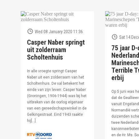
Wed 08 January 2020 11:36
Sat 14 Dec
Casper Naber springt
75 jaar D-
uit zolderraam
Nederlan
Scholtenhuis
Marinesc
Terrible T
In alle vroegte springt Casper
erbij
Naber uit een zolderraam van het
Scholtenhuis. De val betekent het
einde van zijn leven. Casper Naber
Op 5 juni was h
(Groningen, 1906-1944) was bij het
dat de Geallieer
uitbreken van de oorlog eigenaar
vanuit Engeland
van een gereedschapswinkel in de
Normandië vertr
Gelkingestraat. Eind 1943 raakte
duizenden sche
hij[…]
twee Nederland
kanonneerboten,
en de Hr. Ms. S