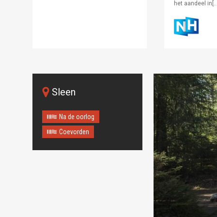
het aandeel in[…
Sleen
Na de oorlog
Coevorden