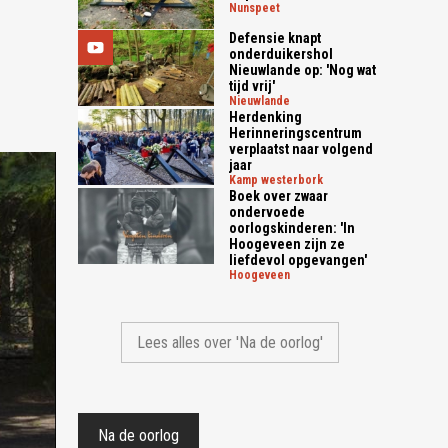
nunspeet
Defensie knapt
onderduikershol
Nieuwlande op: 'Nog wat
tijd vrij'
nieuwlande
Herdenking
Herinneringscentrum
verplaatst naar volgend
jaar
kamp westerbork
Boek over zwaar
ondervoede
oorlogskinderen: 'In
Hoogeveen zijn ze
liefdevol opgevangen'
hoogeveen
Lees alles over 'Na de oorlog'
Na de oorlog