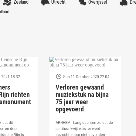
Zeeland
Utrecht
Overijssel
Dr
lland
 2021 18:32
Sun 11 October 2020 22:04
ners
Verloren gewaand
ijn richten
muziekstuk na bijna
ngsmonument
75 jaar weer
opgevoerd
i dat dit
ARNHEM - Lang dachten ze dat de
or en door
partituur kwijt was: er werd
idsche Rijn is
gezocht, maar niet gevonden.