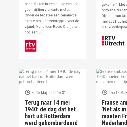
onderduiken in een huisje van nog
gekomen". Met 
geen vijftien vierkante meter.
onthulde burge
Onder de bedstee een benauwde
Dijksma van Utr
ruimte om je te verstoppen voor de
mei 2021 op het 
vijand. Met alleen Radio Oranje om
nieuw oorlogs
nog een[…]
Fri 15 May 2020 16:31
Thu 14 May
Terug naar 14 mei
Franse am
1940: de dag dat het
'Net als i
hart uit Rotterdam
moeten Fr
werd gebombardeerd
Nederlan