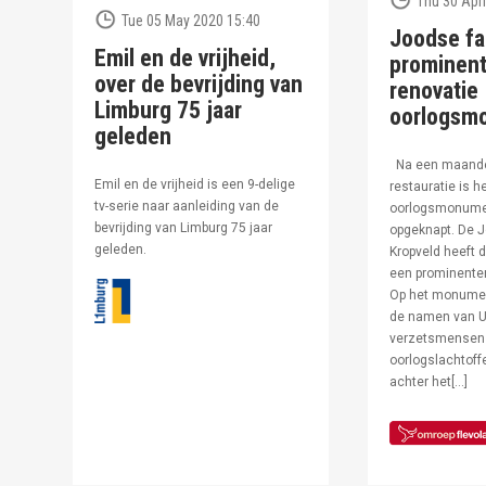
Thu 30 Apri
Tue 05 May 2020 15:40
Joodse fa
Emil en de vrijheid,
prominent
over de bevrijding van
renovatie
Limburg 75 jaar
oorlogsm
geleden
Na een maand
Emil en de vrijheid is een 9-delige
restauratie is h
tv-serie naar aanleiding van de
oorlogsmonumen
bevrijding van Limburg 75 jaar
opgeknapt. De J
geleden.
Kropveld heeft d
een prominenter
Op het monumen
de namen van U
verzetsmensen
oorlogslachtof
achter het[…]