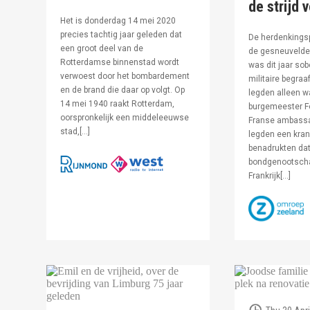
de strijd 
Het is donderdag 14 mei 2020
precies tachtig jaar geleden dat
De herdenkingsp
een groot deel van de
de gesneuvelde 
Rotterdamse binnenstad wordt
was dit jaar sob
verwoest door het bombardement
militaire begraa
en de brand die daar op volgt. Op
legden alleen 
14 mei 1940 raakt Rotterdam,
burgemeester F
oorspronkelijk een middeleeuwse
Franse ambassa
stad,[…]
legden een kran
benadrukten dat
bondgenootsch
Frankrijk[…]