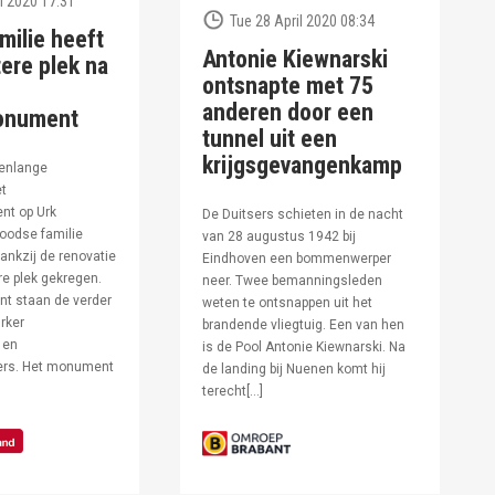
l 2020 17:31
Tue 28 April 2020 08:34
milie heeft
Antonie Kiewnarski
ere plek na
ontsnapte met 75
anderen door een
onument
tunnel uit een
krijgsgevangenkamp
enlange
et
t op Urk
De Duitsers schieten in de nacht
oodse familie
van 28 augustus 1942 bij
ankzij de renovatie
Eindhoven een bommenwerper
e plek gekregen.
neer. Twee bemanningsleden
t staan de verder
weten te ontsnappen uit het
rker
brandende vliegtuig. Een van hen
 en
is de Pool Antonie Kiewnarski. Na
fers. Het monument
de landing bij Nuenen komt hij
terecht[…]