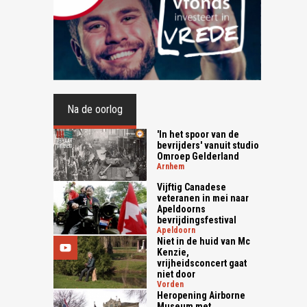
Na de oorlog
'In het spoor van de
bevrijders' vanuit studio
Omroep Gelderland
arnhem
Vijftig Canadese
veteranen in mei naar
Apeldoorns
bevrijdingsfestival
apeldoorn
Niet in de huid van Mc
Kenzie,
vrijheidsconcert gaat
niet door
vorden
Heropening Airborne
Museum met