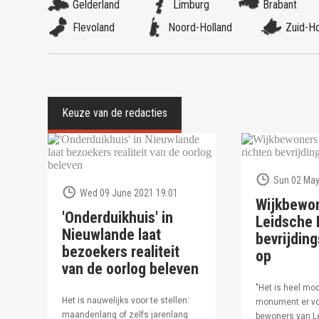
Gelderland
Limburg
Brabant
Flevoland
Noord-Holland
Zuid-Ho
Sun 02 May
Wed 09 June 2021 19:01
Wijkbewo
'Onderduikhuis' in
Leidsche R
Nieuwlande laat
bevrijdi
bezoekers realiteit
op
van de oorlog beleven
"Het is heel moo
Het is nauwelijks voor te stellen:
monument er vo
maandenlang of zelfs jarenlang
bewoners van Le