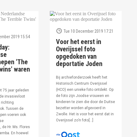
Tue 10 December 2019 17:21
ember 2019 15:54
Voor het eerst in
day:
Overijssel foto
dse
opgedoken van
hepen 'The
deportatie Joden
wins' waren
Bij archiefonderzoek heeft het
Historisch Centrum Overijssel
(HCO) een unieke foto ontdekt. Op
et 75 jaar geleden
de foto zijn Joodse vrouwen en
de invasievloot
kinderen te zien die door de Duitse
 richting
bezetter worden afgevoerd in
ok. Tussen de
Zwolle. Het is voor het eerst dat in
pen voeren ook
Overijssel zo’n foto[…]
se
 de Hr. Ms. Flores
oemba. En hoewel