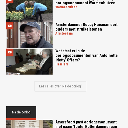
oorlogsmonument Warmenhuizen
warmenhuizen
Amsterdammer Bobby Huisman eert
ouders met struikelstenen
amsterdam
Wat staat er in de
oorlogsdocumenten van Antoinette
'Netty' Offers?
haarlem
Lees alles over 'Na de oorlog'
Na de oorlog
Amersfoort past oorlogsmonument
met naam 'foute' Rotterdammer aan