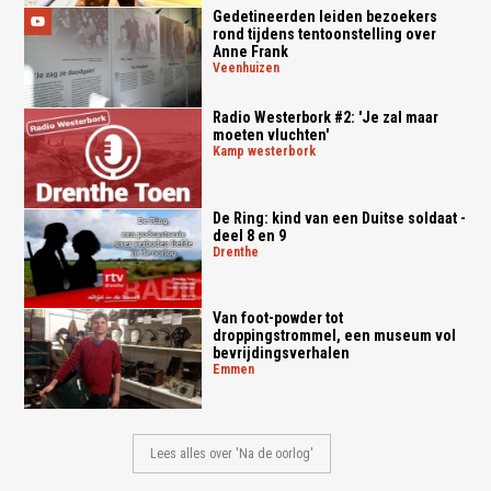
Gedetineerden leiden bezoekers
rond tijdens tentoonstelling over
Anne Frank
veenhuizen
Radio Westerbork #2: 'Je zal maar
moeten vluchten'
kamp westerbork
De Ring: kind van een Duitse soldaat -
deel 8 en 9
drenthe
Van foot-powder tot
droppingstrommel, een museum vol
bevrijdingsverhalen
emmen
Lees alles over 'Na de oorlog'