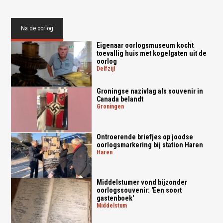
Na de oorlog
Eigenaar oorlogsmuseum kocht
toevallig huis met kogelgaten uit de
oorlog
delfzijl
Groningse nazivlag als souvenir in
Canada belandt
groningen
Ontroerende briefjes op joodse
oorlogsmarkering bij station Haren
haren
Middelstumer vond bijzonder
oorlogssouvenir: 'Een soort
gastenboek'
middelstum