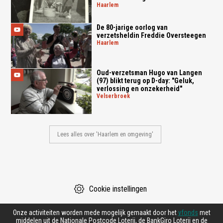
haarlem
De 80-jarige oorlog van
verzetsheldin Freddie Oversteegen
haarlem
Oud-verzetsman Hugo van Langen
(97) blikt terug op D-day: "Geluk,
verlossing en onzekerheid"
velserbroek
Lees alles over 'Haarlem en omgeving'
Cookie instellingen
Onze activiteiten worden mede mogelijk gemaakt door het
vfonds
met
middelen uit de Nationale Postcode Loterij, de BankGiro Loterij en de