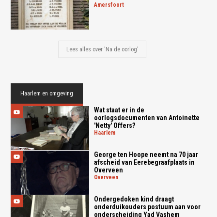
amersfoort
Lees alles over 'Na de oorlog'
Haarlem en omgeving
Wat staat er in de
oorlogsdocumenten van Antoinette
'Netty' Offers?
haarlem
George ten Hoope neemt na 70 jaar
afscheid van Eerebegraafplaats in
Overveen
overveen
Ondergedoken kind draagt
onderduikouders postuum aan voor
onderscheiding Yad Vashem