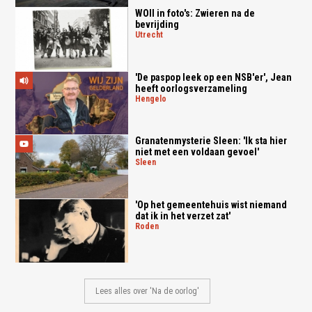
WOII in foto's: Zwieren na de
bevrijding
utrecht
'De paspop leek op een NSB'er', Jean
heeft oorlogsverzameling
hengelo
Granatenmysterie Sleen: 'Ik sta hier
niet met een voldaan gevoel'
sleen
'Op het gemeentehuis wist niemand
dat ik in het verzet zat'
roden
Lees alles over 'Na de oorlog'