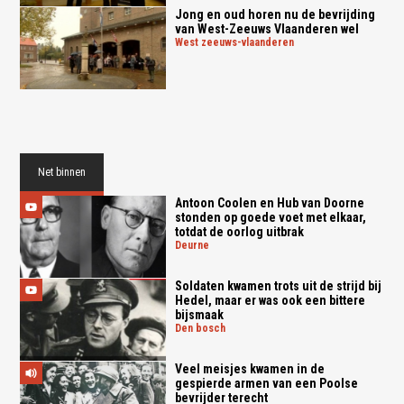
Jong en oud horen nu de bevrijding
van West-Zeeuws Vlaanderen wel
west zeeuws-vlaanderen
Net binnen
Antoon Coolen en Hub van Doorne
stonden op goede voet met elkaar,
totdat de oorlog uitbrak
deurne
Soldaten kwamen trots uit de strijd bij
Hedel, maar er was ook een bittere
bijsmaak
den bosch
Veel meisjes kwamen in de
gespierde armen van een Poolse
bevrijder terecht