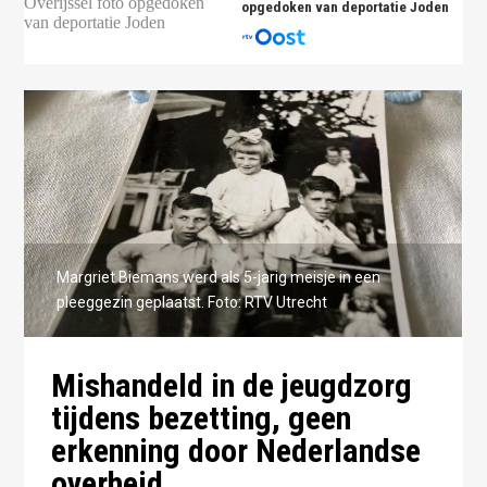
opgedoken van deportatie Joden
Margriet Biemans werd als 5-jarig meisje in een
pleeggezin geplaatst. Foto: RTV Utrecht
Mishandeld in de jeugdzorg
tijdens bezetting, geen
erkenning door Nederlandse
overheid