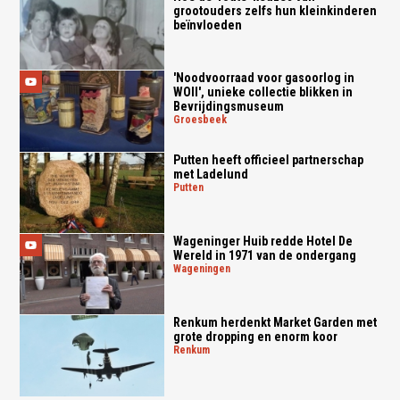
grootouders zelfs hun kleinkinderen
beïnvloeden
'Noodvoorraad voor gasoorlog in
WOII', unieke collectie blikken in
Bevrijdingsmuseum
groesbeek
Putten heeft officieel partnerschap
met Ladelund
putten
Wageninger Huib redde Hotel De
Wereld in 1971 van de ondergang
wageningen
Renkum herdenkt Market Garden met
grote dropping en enorm koor
renkum