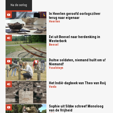
Na de oorlog
In Heerlen geroofd oorlogszilver
terug naar eigenaar
heerlen
Evi uit Beesel naar herdenking in
Westerbork
beesel
Duitse soldaten, niemand huilt om u!
Niemand!
ysselsteyn
Het Indië-dagboek van Theo van Roij
venlo
Sophie uit Sibbe schreef Monoloog
van de Vrijheid