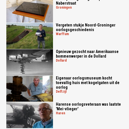
Naberstraat
groningen
Vergeten stukje Noord-Groninger
oorlogsgeschiedenis
warffum
Opnieuw gezocht naar Amerikaanse
bommenwerper in de Dollard
dollard
Eigenaar oorlogsmuseum kocht
toevallig huis met kogelgaten uit de
oorlog
delfzijl
Harense oorlogsveteraan was laatste
'Mei-vlieger'
haren