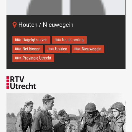
Houten / Nieuwegein
Dagelijks leven
Na de oorlog
Net binnen
Houten
Nieuwegein
Provincie Utrecht
Oops! Something went
wrong.
This page didn't load Google Maps correctly. See the
JavaScript console for technical details.