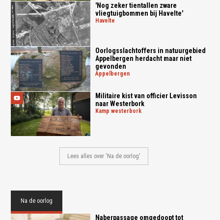
'Nog zeker tientallen zware
vliegtuigbommen bij Havelte'
havelte
Oorlogsslachtoffers in natuurgebied
Appelbergen herdacht maar niet
gevonden
appelbergen
Militaire kist van officier Levisson
naar Westerbork
kamp westerbork
Lees alles over 'Na de oorlog'
Na de oorlog
Naberpassage omgedoopt tot