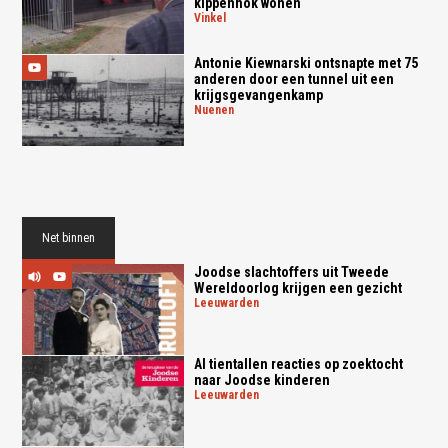
kippenhok wonen
vinkel
Antonie Kiewnarski ontsnapte met 75
anderen door een tunnel uit een
krijgsgevangenkamp
nuenen
Net binnen
Joodse slachtoffers uit Tweede
Wereldoorlog krijgen een gezicht
leeuwarden
Al tientallen reacties op zoektocht
naar Joodse kinderen
leeuwarden