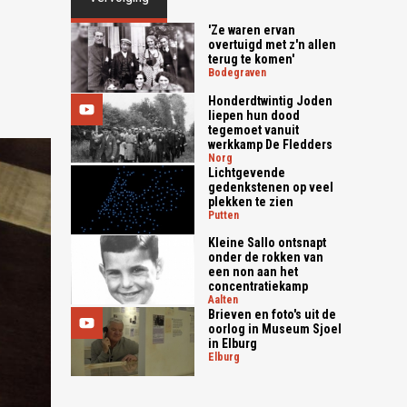
'Ze waren ervan
overtuigd met z'n allen
terug te komen'
bodegraven
Honderdtwintig Joden
liepen hun dood
tegemoet vanuit
werkkamp De Fledders
norg
Lichtgevende
gedenkstenen op veel
plekken te zien
putten
Kleine Sallo ontsnapt
onder de rokken van
een non aan het
concentratiekamp
aalten
Brieven en foto's uit de
oorlog in Museum Sjoel
in Elburg
elburg