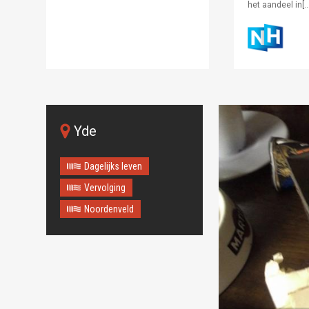
het aandeel in[…
Yde
Dagelijks leven
Vervolging
Noordenveld