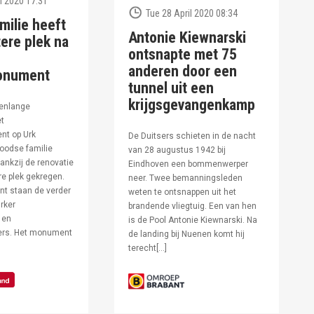
l 2020 17:31
Tue 28 April 2020 08:34
milie heeft
Antonie Kiewnarski
ere plek na
ontsnapte met 75
anderen door een
onument
tunnel uit een
krijgsgevangenkamp
enlange
et
t op Urk
De Duitsers schieten in de nacht
oodse familie
van 28 augustus 1942 bij
ankzij de renovatie
Eindhoven een bommenwerper
e plek gekregen.
neer. Twee bemanningsleden
t staan de verder
weten te ontsnappen uit het
rker
brandende vliegtuig. Een van hen
 en
is de Pool Antonie Kiewnarski. Na
fers. Het monument
de landing bij Nuenen komt hij
terecht[…]