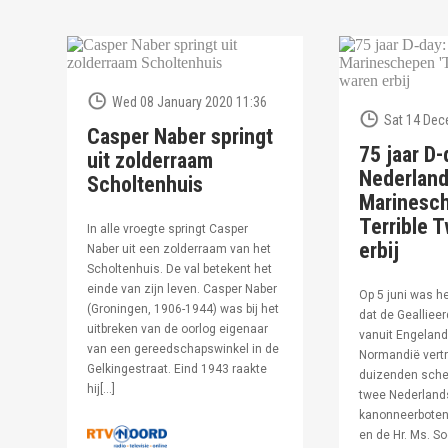
Wed 08 January 2020 11:36
Sat 14 Dec
Casper Naber springt
75 jaar D-
uit zolderraam
Nederlan
Scholtenhuis
Marinesc
Terrible T
In alle vroegte springt Casper
erbij
Naber uit een zolderraam van het
Scholtenhuis. De val betekent het
einde van zijn leven. Casper Naber
Op 5 juni was h
(Groningen, 1906-1944) was bij het
dat de Geallieer
uitbreken van de oorlog eigenaar
vanuit Engeland
van een gereedschapswinkel in de
Normandië vertr
Gelkingestraat. Eind 1943 raakte
duizenden sche
hij[…]
twee Nederland
kanonneerboten,
en de Hr. Ms. S