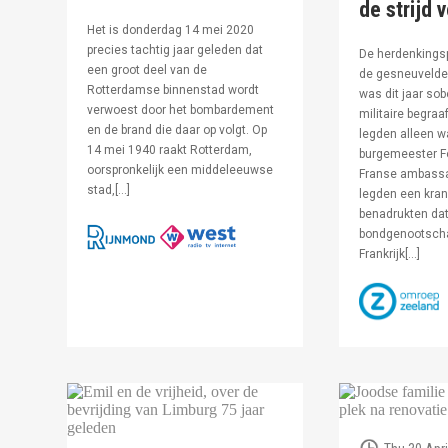
de strijd 
Het is donderdag 14 mei 2020
precies tachtig jaar geleden dat
De herdenkingsp
een groot deel van de
de gesneuvelde 
Rotterdamse binnenstad wordt
was dit jaar sob
verwoest door het bombardement
militaire begraa
en de brand die daar op volgt. Op
legden alleen 
14 mei 1940 raakt Rotterdam,
burgemeester F
oorspronkelijk een middeleeuwse
Franse ambassa
stad,[…]
legden een kran
benadrukten dat
bondgenootsch
Frankrijk[…]