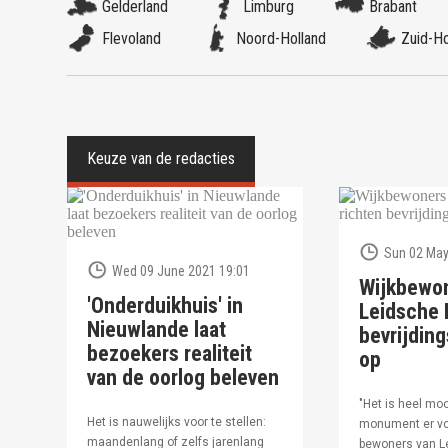
Gelderland
Limburg
Brabant
Flevoland
Noord-Holland
Zuid-Ho
Sun 02 May
Wed 09 June 2021 19:01
Wijkbewo
'Onderduikhuis' in
Leidsche R
Nieuwlande laat
bevrijdi
bezoekers realiteit
op
van de oorlog beleven
"Het is heel moo
Het is nauwelijks voor te stellen:
monument er vo
maandenlang of zelfs jarenlang
bewoners van Le