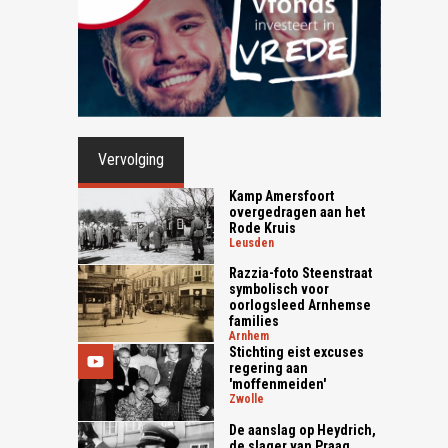
Vervolging
Kamp Amersfoort
overgedragen aan het
Rode Kruis
leusden
Razzia-foto Steenstraat
symbolisch voor
oorlogsleed Arnhemse
families
arnhem
Stichting eist excuses
regering aan
'moffenmeiden'
zwolle
De aanslag op Heydrich,
de slager van Praag