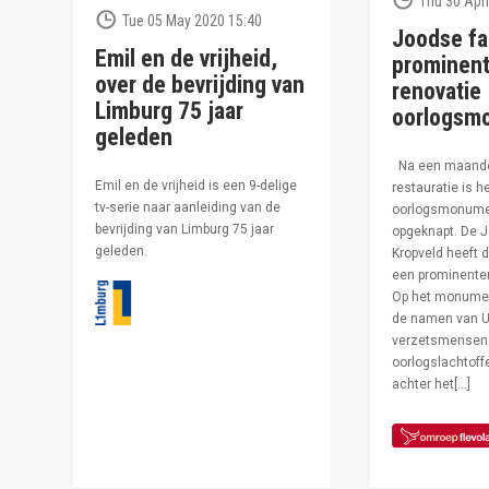
Thu 30 Apri
Tue 05 May 2020 15:40
Joodse fa
Emil en de vrijheid,
prominent
over de bevrijding van
renovatie
Limburg 75 jaar
oorlogsm
geleden
Na een maand
Emil en de vrijheid is een 9-delige
restauratie is h
tv-serie naar aanleiding van de
oorlogsmonumen
bevrijding van Limburg 75 jaar
opgeknapt. De J
geleden.
Kropveld heeft d
een prominenter
Op het monumen
de namen van U
verzetsmensen
oorlogslachtof
achter het[…]