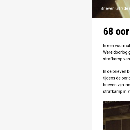
Brieven uit Yde
68 oor
In een voormal
Wereldoorlog g
strafkamp van
In de brieven
tijdens de oor
brieven zijn in
strafkamp in Yd