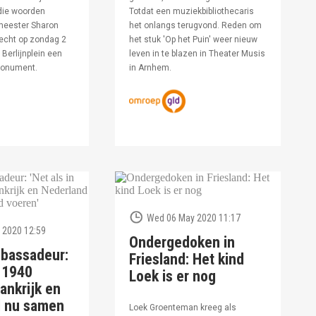
die woorden
Totdat een muziekbibliothecaris
meester Sharon
het onlangs terugvond. Reden om
echt op zondag 2
het stuk 'Op het Puin' weer nieuw
Berlijnplein een
leven in te blazen in Theater Musis
monument.
in Arnhem.
Wed 06 May 2020 11:17
 2020 12:59
Ondergedoken in
bassadeur:
Friesland: Het kind
n 1940
Loek is er nog
ankrijk en
d nu samen
Loek Groenteman kreeg als