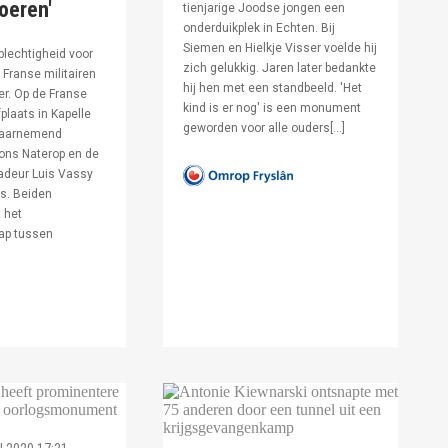
voeren'
tienjarige Joodse jongen een
onderduikplek in Echten. Bij
Siemen en Hielkje Visser voelde hij
lechtigheid voor
zich gelukkig. Jaren later bedankte
Franse militairen
hij hen met een standbeeld. 'Het
er. Op de Franse
kind is er nog' is een monument
fplaats in Kapelle
geworden voor alle ouders[…]
waarnemend
ons Naterop en de
deur Luis Vassy
s. Beiden
 het
ap tussen