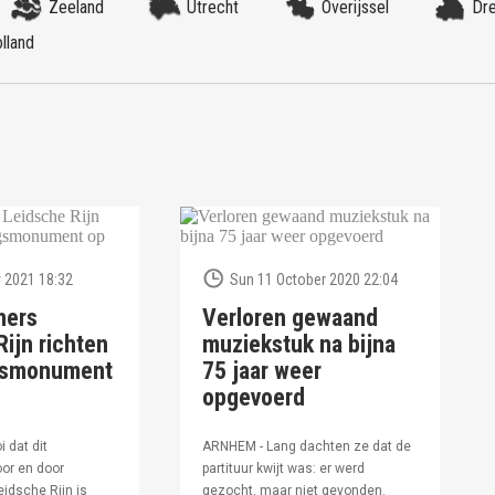
Zeeland
Utrecht
Overijssel
Dr
lland
 2021 18:32
Sun 11 October 2020 22:04
ners
Verloren gewaand
ijn richten
muziekstuk na bijna
ngsmonument
75 jaar weer
opgevoerd
i dat dit
ARNHEM - Lang dachten ze dat de
or en door
partituur kwijt was: er werd
idsche Rijn is
gezocht, maar niet gevonden.