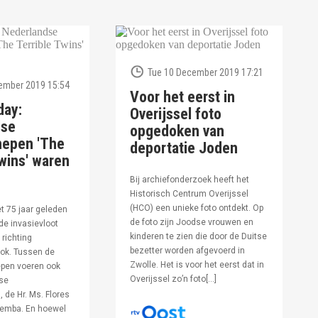
Tue 10 December 2019 17:21
ember 2019 15:54
Voor het eerst in
day:
Overijssel foto
dse
opgedoken van
hepen 'The
deportatie Joden
wins' waren
Bij archiefonderzoek heeft het
Historisch Centrum Overijssel
(HCO) een unieke foto ontdekt. Op
et 75 jaar geleden
de foto zijn Joodse vrouwen en
de invasievloot
kinderen te zien die door de Duitse
 richting
bezetter worden afgevoerd in
ok. Tussen de
Zwolle. Het is voor het eerst dat in
pen voeren ook
Overijssel zo’n foto[…]
se
 de Hr. Ms. Flores
oemba. En hoewel