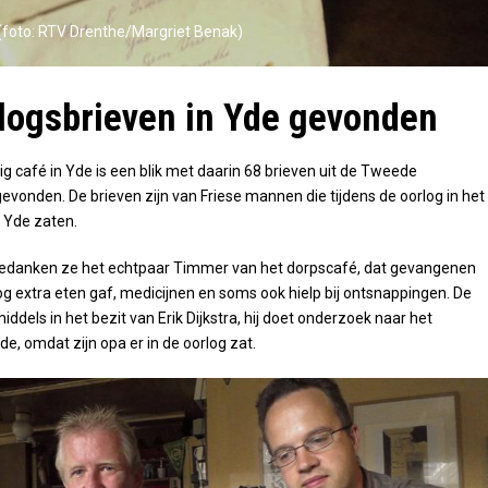
 (foto: RTV Drenthe/Margriet Benak)
logsbrieven in Yde gevonden
ig café in Yde is een blik met daarin 68 brieven uit de Tweede
evonden. De brieven zijn van Friese mannen die tijdens de oorlog in het
 Yde zaten.
 bedanken ze het echtpaar Timmer van het dorpscafé, dat gevangenen
log extra eten gaf, medicijnen en soms ook hielp bij ontsnappingen. De
middels in het bezit van Erik Dijkstra, hij doet onderzoek naar het
e, omdat zijn opa er in de oorlog zat.