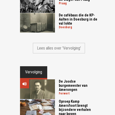
praag
De cafébaas die de KP-
Aalten in Doesburg in de
val lokte
doesburg
Lees alles over 'Vervolging'
Vervolging
De Joodse
burgemeester van
Amerongen
ferwert
Oproep Kamp
Amersfoort brengt
bijzondere verhalen
naar boven