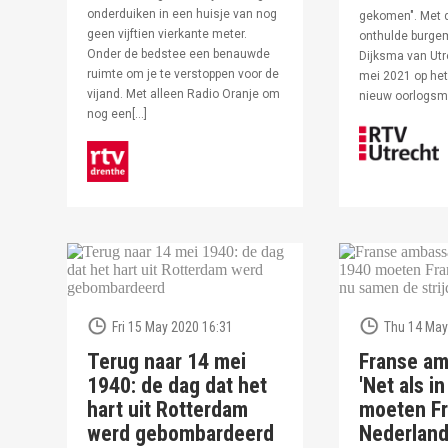
onderduiken in een huisje van nog
gekomen". Met 
geen vijftien vierkante meter.
onthulde burge
Onder de bedstee een benauwde
Dijksma van Utr
ruimte om je te verstoppen voor de
mei 2021 op het 
vijand. Met alleen Radio Oranje om
nieuw oorlogs
nog een[…]
Fri 15 May 2020 16:31
Thu 14 May
Terug naar 14 mei
Franse am
1940: de dag dat het
'Net als i
hart uit Rotterdam
moeten Fr
werd gebombardeerd
Nederlan