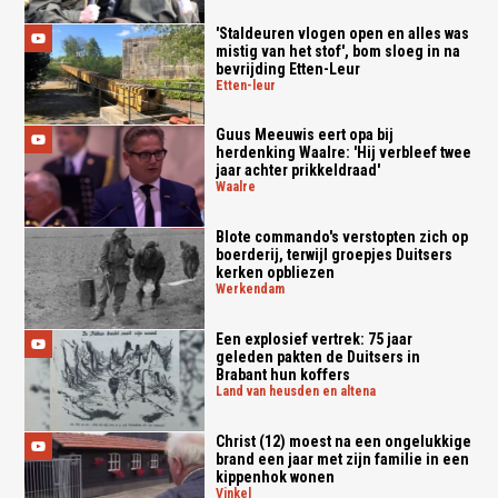
'Staldeuren vlogen open en alles was
mistig van het stof', bom sloeg in na
bevrijding Etten-Leur
etten-leur
Guus Meeuwis eert opa bij
herdenking Waalre: 'Hij verbleef twee
jaar achter prikkeldraad'
waalre
Blote commando's verstopten zich op
boerderij, terwijl groepjes Duitsers
kerken opbliezen
werkendam
Een explosief vertrek: 75 jaar
geleden pakten de Duitsers in
Brabant hun koffers
land van heusden en altena
Christ (12) moest na een ongelukkige
brand een jaar met zijn familie in een
kippenhok wonen
vinkel