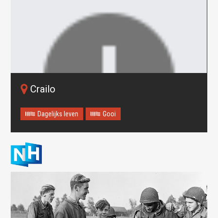
Crailo
Dagelijks leven
Gooi
Oops! Something went
wrong.
This page didn't load Google Maps correctly. See the
JavaScript console for technical details.