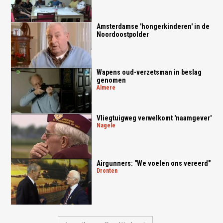
Amsterdamse 'hongerkinderen' in de
Noordoostpolder
Wapens oud-verzetsman in beslag
genomen
almere
Vliegtuigweg verwelkomt 'naamgever'
nagele
Airgunners: "We voelen ons vereerd"
dronten