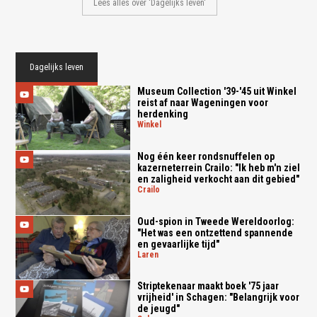
Lees alles over 'Dagelijks leven'
Dagelijks leven
Museum Collection '39-'45 uit Winkel
reist af naar Wageningen voor
herdenking
winkel
Nog één keer rondsnuffelen op
kazerneterrein Crailo: "Ik heb m'n ziel
en zaligheid verkocht aan dit gebied"
crailo
Oud-spion in Tweede Wereldoorlog:
"Het was een ontzettend spannende
en gevaarlijke tijd"
laren
Striptekenaar maakt boek '75 jaar
vrijheid' in Schagen: "Belangrijk voor
de jeugd"