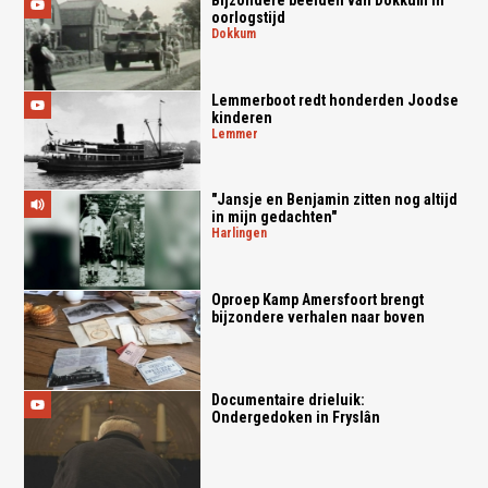
oorlogstijd
dokkum
Lemmerboot redt honderden Joodse
kinderen
lemmer
"Jansje en Benjamin zitten nog altijd
in mijn gedachten"
harlingen
Oproep Kamp Amersfoort brengt
bijzondere verhalen naar boven
Documentaire drieluik:
Ondergedoken in Fryslân