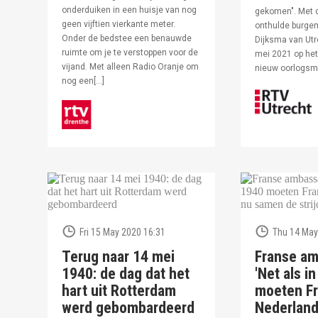
onderduiken in een huisje van nog
gekomen". Met 
geen vijftien vierkante meter.
onthulde burge
Onder de bedstee een benauwde
Dijksma van Utr
ruimte om je te verstoppen voor de
mei 2021 op het 
vijand. Met alleen Radio Oranje om
nieuw oorlogs
nog een[…]
Fri 15 May 2020 16:31
Thu 14 May
Terug naar 14 mei
Franse am
1940: de dag dat het
'Net als i
hart uit Rotterdam
moeten Fr
werd gebombardeerd
Nederlan