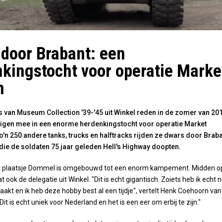
door Brabant: een
kingstocht voor operatie Marke
n
rs van Museum Collection '39-'45 uit Winkel reden in de zomer van 20
tuigen mee in een enorme herdenkingstocht voor operatie Market
'n 250 andere tanks, trucks en halftracks rijden ze dwars door Brab
die de soldaten 75 jaar geleden Hell's Highway doopten.
het plaatsje Dommel is omgebouwd tot een enorm kampement. Midden o
at ook de delegatie uit Winkel. "Dit is echt gigantisch. Zoiets heb ik echt 
kt en ik heb deze hobby best al een tijdje", vertelt Henk Coehoorn van
t is echt uniek voor Nederland en het is een eer om erbij te zijn."