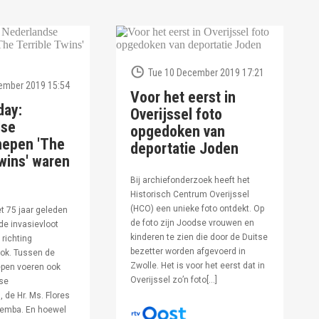
Tue 10 December 2019 17:21
ember 2019 15:54
Voor het eerst in
day:
Overijssel foto
dse
opgedoken van
hepen 'The
deportatie Joden
wins' waren
Bij archiefonderzoek heeft het
Historisch Centrum Overijssel
(HCO) een unieke foto ontdekt. Op
et 75 jaar geleden
de foto zijn Joodse vrouwen en
de invasievloot
kinderen te zien die door de Duitse
 richting
bezetter worden afgevoerd in
ok. Tussen de
Zwolle. Het is voor het eerst dat in
pen voeren ook
Overijssel zo’n foto[…]
se
 de Hr. Ms. Flores
oemba. En hoewel