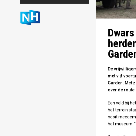
Maps correctly. See the
JavaScript console for
technical details.
Dwars 
herden
Garde
De vrijwillige
met vijf voer
Garden. Met zo
over de route 
Een veld bij 
het terrein sta
nooit meegemaa
het museum. "Di