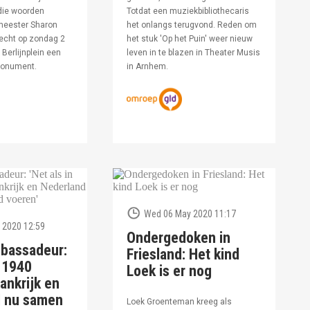
die woorden
Totdat een muziekbibliothecaris
meester Sharon
het onlangs terugvond. Reden om
echt op zondag 2
het stuk 'Op het Puin' weer nieuw
Berlijnplein een
leven in te blazen in Theater Musis
monument.
in Arnhem.
Wed 06 May 2020 11:17
 2020 12:59
Ondergedoken in
bassadeur:
Friesland: Het kind
n 1940
Loek is er nog
ankrijk en
d nu samen
Loek Groenteman kreeg als