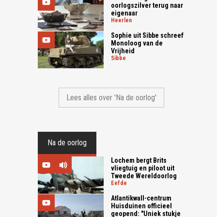
oorlogszilver terug naar
eigenaar
heerlen
Sophie uit Sibbe schreef
Monoloog van de
Vrijheid
sibbe
Lees alles over 'Na de oorlog'
Na de oorlog
Lochem bergt Brits
vliegtuig en piloot uit
Tweede Wereldoorlog
eefde
Atlantikwall-centrum
Huisduinen officieel
geopend: "Uniek stukje