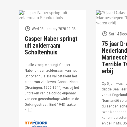
Wed 08 January 2020 11:36
Sat 14 Dec
Casper Naber springt
75 jaar D-
uit zolderraam
Nederlan
Scholtenhuis
Marinesc
Terrible T
In alle vroegte springt Casper
erbij
Naber uit een zolderraam van het
Scholtenhuis. De val betekent het
einde van zijn leven. Casper Naber
Op 5 juni was h
(Groningen, 1906-1944) was bij het
dat de Geallieer
uitbreken van de oorlog eigenaar
vanuit Engeland
van een gereedschapswinkel in de
Normandië vertr
Gelkingestraat. Eind 1943 raakte
duizenden sche
hij[…]
twee Nederland
kanonneerboten,
en de Hr. Ms. S