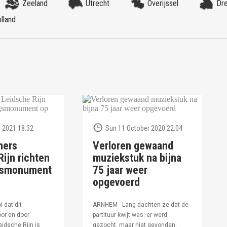
Zeeland
Utrecht
Overijssel
Dr
lland
 2021 18:32
Sun 11 October 2020 22:04
ners
Verloren gewaand
ijn richten
muziekstuk na bijna
ngsmonument
75 jaar weer
opgevoerd
i dat dit
ARNHEM - Lang dachten ze dat de
or en door
partituur kwijt was: er werd
idsche Rijn is
gezocht, maar niet gevonden.