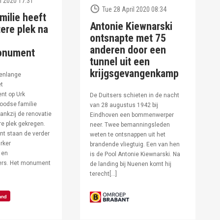
l 2020 17:31
Tue 28 April 2020 08:34
milie heeft
Antonie Kiewnarski
ere plek na
ontsnapte met 75
anderen door een
onument
tunnel uit een
krijgsgevangenkamp
enlange
et
t op Urk
De Duitsers schieten in de nacht
oodse familie
van 28 augustus 1942 bij
ankzij de renovatie
Eindhoven een bommenwerper
e plek gekregen.
neer. Twee bemanningsleden
t staan de verder
weten te ontsnappen uit het
rker
brandende vliegtuig. Een van hen
 en
is de Pool Antonie Kiewnarski. Na
fers. Het monument
de landing bij Nuenen komt hij
terecht[…]