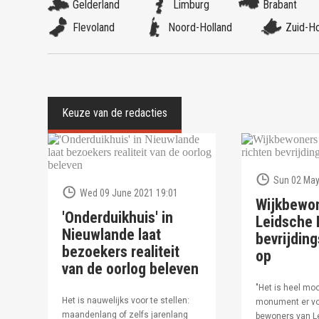
Gelderland
Limburg
Brabant
Flevoland
Noord-Holland
Zuid-Ho
Sun 02 May
Wed 09 June 2021 19:01
Wijkbewo
'Onderduikhuis' in
Leidsche R
Nieuwlande laat
bevrijdi
bezoekers realiteit
op
van de oorlog beleven
"Het is heel moo
Het is nauwelijks voor te stellen:
monument er vo
maandenlang of zelfs jarenlang
bewoners van Le