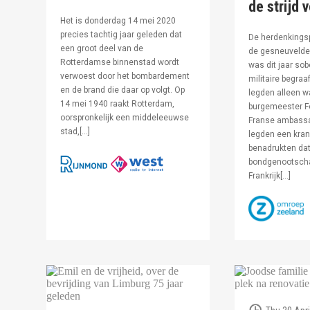
de strijd 
Het is donderdag 14 mei 2020
precies tachtig jaar geleden dat
De herdenkingsp
een groot deel van de
de gesneuvelde 
Rotterdamse binnenstad wordt
was dit jaar sob
verwoest door het bombardement
militaire begraa
en de brand die daar op volgt. Op
legden alleen 
14 mei 1940 raakt Rotterdam,
burgemeester F
oorspronkelijk een middeleeuwse
Franse ambassa
stad,[…]
legden een kran
benadrukten dat
bondgenootsch
Frankrijk[…]