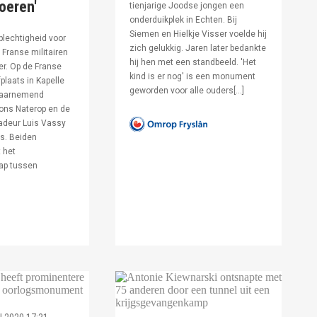
voeren'
tienjarige Joodse jongen een
onderduikplek in Echten. Bij
Siemen en Hielkje Visser voelde hij
lechtigheid voor
zich gelukkig. Jaren later bedankte
Franse militairen
hij hen met een standbeeld. 'Het
er. Op de Franse
kind is er nog' is een monument
fplaats in Kapelle
geworden voor alle ouders[…]
waarnemend
ons Naterop en de
deur Luis Vassy
s. Beiden
 het
ap tussen