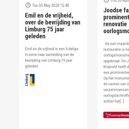
Thu 30 Apri
Tue 05 May 2020 15:40
Joodse fa
Emil en de vrijheid,
prominent
over de bevrijding van
renovatie
Limburg 75 jaar
oorlogsm
geleden
Na een maand
Emil en de vrijheid is een 9-delige
restauratie is h
tv-serie naar aanleiding van de
oorlogsmonumen
bevrijding van Limburg 75 jaar
opgeknapt. De J
geleden.
Kropveld heeft d
een prominenter
Op het monumen
de namen van U
verzetsmensen
oorlogslachtof
achter het[…]