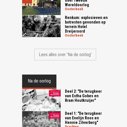
over Tweede
Wereldoorlog
oosterbeek
Renkum: explosieven en
botresten gevonden op
terrein Hotel
Dreijeroord
oosterbeek
Lees alles over 'Na de oorlog'
Na de oorlog
Deel 2: "De terugkeer
van Estha Gobes en
Bram Houtkruijer"
Deel 1: "De terugkeer
van Evelijn Roos en
Hennie Zilverberg"
drachten