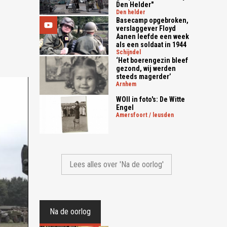
Den Helder"
den helder
Basecamp opgebroken,
verslaggever Floyd
Aanen leefde een week
als een soldaat in 1944
schijndel
‘Het boerengezin bleef
gezond, wij werden
steeds magerder’
arnhem
WOII in foto's: De Witte
Engel
amersfoort / leusden
Lees alles over 'Na de oorlog'
Na de oorlog