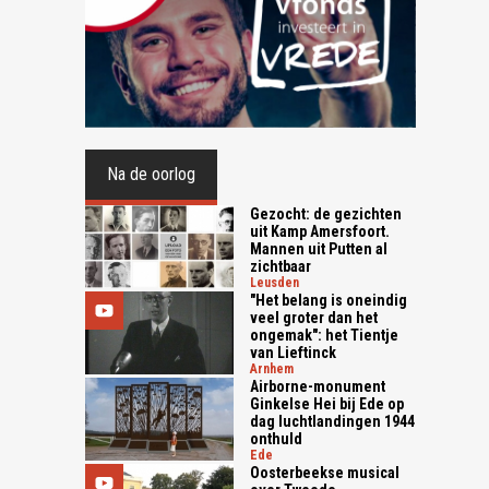
Na de oorlog
Gezocht: de gezichten
uit Kamp Amersfoort.
Mannen uit Putten al
zichtbaar
leusden
"Het belang is oneindig
veel groter dan het
ongemak": het Tientje
van Lieftinck
arnhem
Airborne-monument
Ginkelse Hei bij Ede op
dag luchtlandingen 1944
onthuld
ede
Oosterbeekse musical