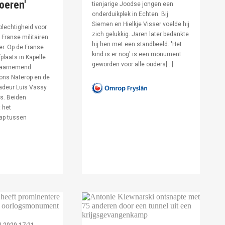
voeren'
tienjarige Joodse jongen een
onderduikplek in Echten. Bij
Siemen en Hielkje Visser voelde hij
lechtigheid voor
zich gelukkig. Jaren later bedankte
Franse militairen
hij hen met een standbeeld. 'Het
er. Op de Franse
kind is er nog' is een monument
fplaats in Kapelle
geworden voor alle ouders[…]
waarnemend
ons Naterop en de
deur Luis Vassy
s. Beiden
 het
ap tussen