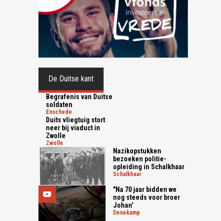
De Duitse kant
Begrafenis van Duitse
soldaten
enschede
Duits vliegtuig stort
neer bij viaduct in
Zwolle
zwolle
Nazikopstukken
bezoeken politie-
opleiding in Schalkhaar
schalkhaar
"Na 70 jaar bidden we
nog steeds voor broer
Johan'
denekamp