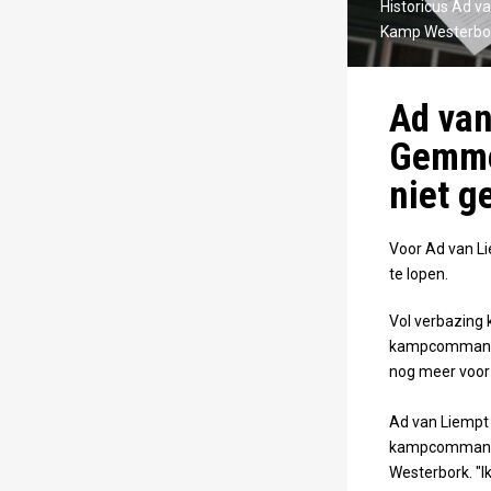
Historicus Ad 
Kamp Westerbo
Ad va
Gemmek
niet g
Voor Ad van L
te lopen.
Vol verbazing 
kampcommandant
nog meer voor
Ad van Liempt
kampcommanda
Westerbork. "I