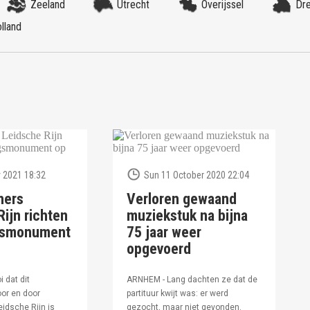
Zeeland
Utrecht
Overijssel
Dr
lland
 2021 18:32
Sun 11 October 2020 22:04
ners
Verloren gewaand
ijn richten
muziekstuk na bijna
ngsmonument
75 jaar weer
opgevoerd
i dat dit
ARNHEM - Lang dachten ze dat de
or en door
partituur kwijt was: er werd
idsche Rijn is
gezocht, maar niet gevonden.