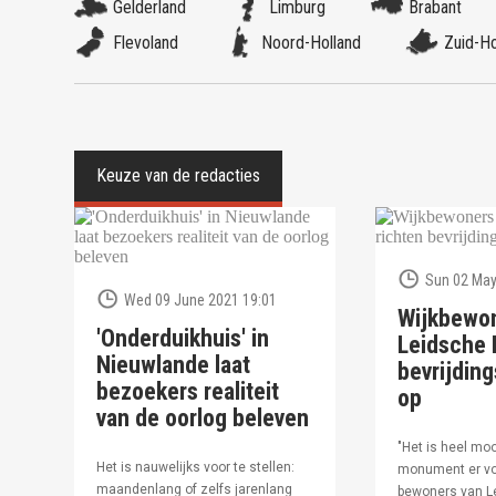
Gelderland
Limburg
Brabant
Flevoland
Noord-Holland
Zuid-Ho
Sun 02 May
Wed 09 June 2021 19:01
Wijkbewo
'Onderduikhuis' in
Leidsche R
Nieuwlande laat
bevrijdi
bezoekers realiteit
op
van de oorlog beleven
"Het is heel moo
Het is nauwelijks voor te stellen:
monument er vo
maandenlang of zelfs jarenlang
bewoners van Le