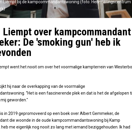
van Liempt bij de kampcommandantswoning (foto: Herinneringscentrum
rk)
n Liempt over kampcommandant
er: De 'smoking gun' heb ik
evonden
iempt went het nooit om over het voormalige kampterrein van Westerbo
kijkt hij naar de overkapping van de voormalige
swoning. “Het is een fascinerende plek en dat is het de afgelopen ti
 mij geworden."
 is in 2019 gepromoveerd op een boek over Albert Gemmeker, de
nt die woonde in de oude kampcommandantswoning bij Kamp
k heb me eigenlijk nog nooit zo lang met iemand beziggehouden. Ik had