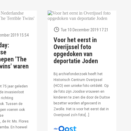
Tue 10 December 2019 17:21
ember 2019 15:54
Voor het eerst in
day:
Overijssel foto
dse
opgedoken van
hepen 'The
deportatie Joden
wins' waren
Bij archiefonderzoek heeft het
Historisch Centrum Overijssel
(HCO) een unieke foto ontdekt. Op
et 75 jaar geleden
de foto zijn Joodse vrouwen en
de invasievloot
kinderen te zien die door de Duitse
 richting
bezetter worden afgevoerd in
ok. Tussen de
Zwolle. Het is voor het eerst dat in
pen voeren ook
Overijssel zo’n foto[…]
se
 de Hr. Ms. Flores
oemba. En hoewel