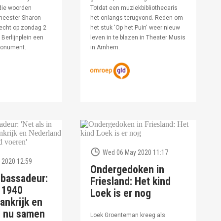
die woorden
Totdat een muziekbibliothecaris
meester Sharon
het onlangs terugvond. Reden om
echt op zondag 2
het stuk 'Op het Puin' weer nieuw
Berlijnplein een
leven in te blazen in Theater Musis
monument.
in Arnhem.
Wed 06 May 2020 11:17
 2020 12:59
Ondergedoken in
bassadeur:
Friesland: Het kind
n 1940
Loek is er nog
ankrijk en
d nu samen
Loek Groenteman kreeg als