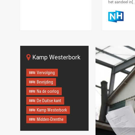
het aandeel in[…
Kamp Westerbork
Vervolging
Bevrijding
Na de oorlog
De Duitse kant
Kamp Westerbork
Midden-Drenthe