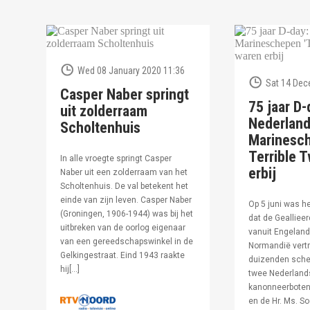
Wed 08 January 2020 11:36
Sat 14 Dec
Casper Naber springt
75 jaar D-
uit zolderraam
Nederlan
Scholtenhuis
Marinesc
Terrible T
In alle vroegte springt Casper
erbij
Naber uit een zolderraam van het
Scholtenhuis. De val betekent het
einde van zijn leven. Casper Naber
Op 5 juni was h
(Groningen, 1906-1944) was bij het
dat de Geallieer
uitbreken van de oorlog eigenaar
vanuit Engeland
van een gereedschapswinkel in de
Normandië vertr
Gelkingestraat. Eind 1943 raakte
duizenden sche
hij[…]
twee Nederland
kanonneerboten,
en de Hr. Ms. S