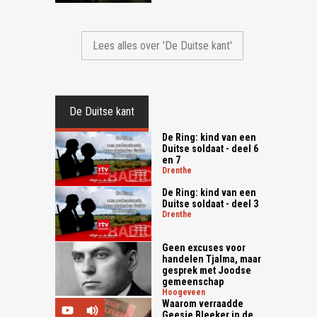
Lees alles over 'De Duitse kant'
De Duitse kant
De Ring: kind van een
Duitse soldaat - deel 6
en 7
drenthe
De Ring: kind van een
Duitse soldaat - deel 3
drenthe
Geen excuses voor
handelen Tjalma, maar
gesprek met Joodse
gemeenschap
hoogeveen
Waarom verraadde
Geesje Bleeker in de