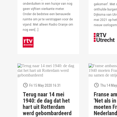
onderduiken in een huisje van nog
gekomen". Met 
geen vijftien vierkante meter.
onthulde burge
Onder de bedstee een benauwde
Dijksma van Utr
ruimte om je te verstoppen voor de
mei 2021 op het 
vijand. Met alleen Radio Oranje om
nieuw oorlogs
nog een[…]
Fri 15 May 2020 16:31
Thu 14 May
Terug naar 14 mei
Franse am
1940: de dag dat het
'Net als i
hart uit Rotterdam
moeten Fr
werd gebombardeerd
Nederlan