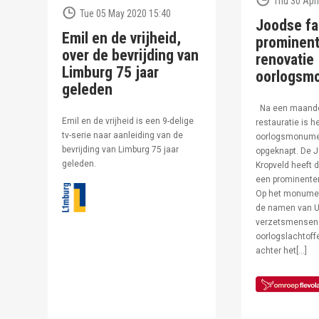
Thu 30 Apri
Tue 05 May 2020 15:40
Joodse fa
Emil en de vrijheid,
prominent
over de bevrijding van
renovatie
Limburg 75 jaar
oorlogsm
geleden
Na een maand
Emil en de vrijheid is een 9-delige
restauratie is h
tv-serie naar aanleiding van de
oorlogsmonumen
bevrijding van Limburg 75 jaar
opgeknapt. De J
geleden.
Kropveld heeft d
een prominenter
Op het monumen
de namen van U
verzetsmensen
oorlogslachtof
achter het[…]