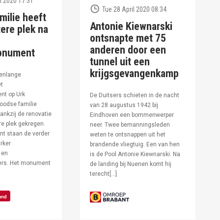
l 2020 17:31
Tue 28 April 2020 08:34
milie heeft
Antonie Kiewnarski
ere plek na
ontsnapte met 75
anderen door een
onument
tunnel uit een
krijgsgevangenkamp
enlange
et
t op Urk
De Duitsers schieten in de nacht
oodse familie
van 28 augustus 1942 bij
ankzij de renovatie
Eindhoven een bommenwerper
e plek gekregen.
neer. Twee bemanningsleden
t staan de verder
weten te ontsnappen uit het
rker
brandende vliegtuig. Een van hen
 en
is de Pool Antonie Kiewnarski. Na
fers. Het monument
de landing bij Nuenen komt hij
terecht[…]