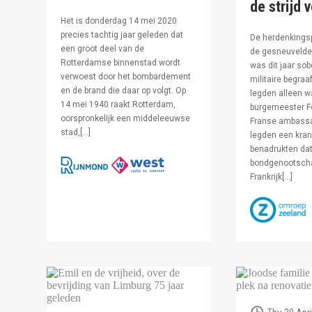
de strijd 
Het is donderdag 14 mei 2020
precies tachtig jaar geleden dat
De herdenkingsp
een groot deel van de
de gesneuvelde 
Rotterdamse binnenstad wordt
was dit jaar sob
verwoest door het bombardement
militaire begraa
en de brand die daar op volgt. Op
legden alleen 
14 mei 1940 raakt Rotterdam,
burgemeester F
oorspronkelijk een middeleeuwse
Franse ambassa
stad,[…]
legden een kran
benadrukten dat
bondgenootsch
Frankrijk[…]