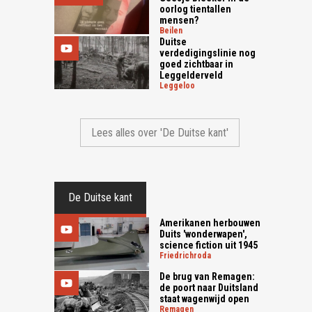
oorlog tientallen
mensen?
beilen
Duitse
verdedigingslinie nog
goed zichtbaar in
Leggelderveld
leggeloo
Lees alles over 'De Duitse kant'
De Duitse kant
Amerikanen herbouwen
Duits 'wonderwapen',
science fiction uit 1945
friedrichroda
De brug van Remagen:
de poort naar Duitsland
staat wagenwijd open
remagen