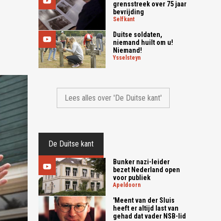
grensstreek over 75 jaar
bevrijding
selfkant
Duitse soldaten,
niemand huilt om u!
Niemand!
ysselsteyn
Lees alles over 'De Duitse kant'
De Duitse kant
Bunker nazi-leider
bezet Nederland open
voor publiek
apeldoorn
'Meent van der Sluis
heeft er altijd last van
gehad dat vader NSB-lid