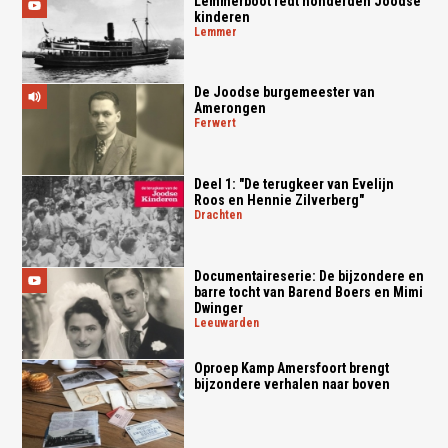
Lemmerboot redt honderden Joodse
kinderen
lemmer
De Joodse burgemeester van
Amerongen
ferwert
Deel 1: "De terugkeer van Evelijn
Roos en Hennie Zilverberg"
drachten
Documentaireserie: De bijzondere en
barre tocht van Barend Boers en Mimi
Dwinger
leeuwarden
Oproep Kamp Amersfoort brengt
bijzondere verhalen naar boven