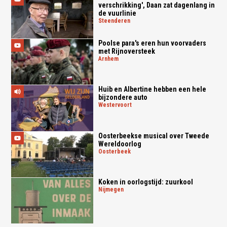
verschrikking', Daan zat dagenlang in
de vuurlinie
steenderen
Poolse para's eren hun voorvaders
met Rijnoversteek
arnhem
Huib en Albertine hebben een hele
bijzondere auto
westervoort
Oosterbeekse musical over Tweede
Wereldoorlog
oosterbeek
Koken in oorlogstijd: zuurkool
nijmegen