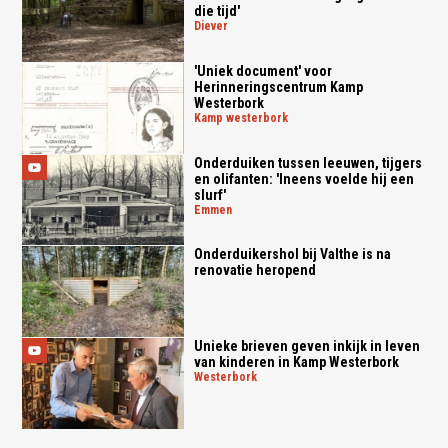
die tijd'
diever
'Uniek document' voor
Herinneringscentrum Kamp
Westerbork
kamp westerbork
Onderduiken tussen leeuwen, tijgers
en olifanten: 'Ineens voelde hij een
slurf'
emmen
Onderduikershol bij Valthe is na
renovatie heropend
Unieke brieven geven inkijk in leven
van kinderen in Kamp Westerbork
westerbork