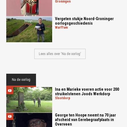
groningen
Vergeten stukje Noord-Groninger
oorlogsgeschiedenis
warffum
Lees alles over 'Na de oorlog'
Na de oorlog
Ina en Marieke voeren actie voor 200
struikelstenen Joods Werkdorp
slootdorp
George ten Hoope neemt na 70 jaar
afscheid van Eerebegraafplaats in
Overveen