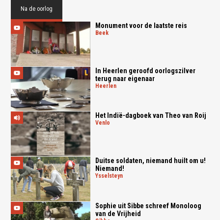
Na de oorlog
Monument voor de laatste reis
beek
In Heerlen geroofd oorlogszilver
terug naar eigenaar
heerlen
Het Indië-dagboek van Theo van Roij
venlo
Duitse soldaten, niemand huilt om u!
Niemand!
ysselsteyn
Sophie uit Sibbe schreef Monoloog
van de Vrijheid