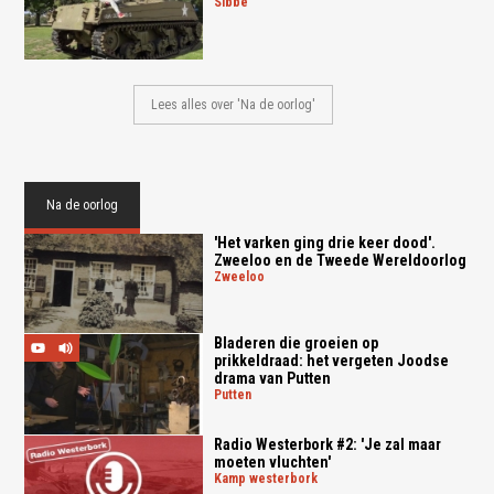
sibbe
Lees alles over 'Na de oorlog'
Na de oorlog
'Het varken ging drie keer dood'.
Zweeloo en de Tweede Wereldoorlog
zweeloo
Bladeren die groeien op
prikkeldraad: het vergeten Joodse
drama van Putten
putten
Radio Westerbork #2: 'Je zal maar
moeten vluchten'
kamp westerbork