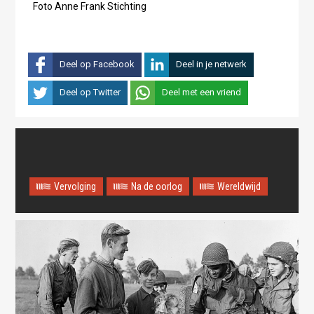
Foto Anne Frank Stichting
Deel op Facebook
Deel in je netwerk
Deel op Twitter
Deel met een vriend
Vervolging
Na de oorlog
Wereldwijd