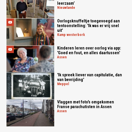
leerzaam’
nieuwlande
Oorlogsknuffeltje toegevoegd aan
tentoonstelling: 'Ik was er vrij snel
uit'
kamp westerbork
Kinderen leren over oorlog via app:
'Goed en fout, en alles daartussen'
assen
'Ik spreek liever van capitulatie, dan
van bevrijding'
meppel
Vlaggen met foto's omgekomen
Franse parachutisten in Assen
assen