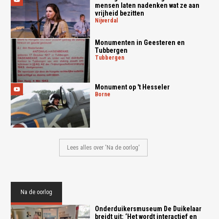
mensen laten nadenken wat ze aan
vrijheid bezitten
nijverdal
Monumenten in Geesteren en
Tubbergen
tubbergen
Monument op 't Hesseler
borne
Lees alles over 'Na de oorlog'
Na de oorlog
Onderduikersmuseum De Duikelaar
breidt uit: ‘Het wordt interactief en