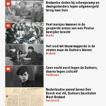
Brabantse doden bij scheepsramp en
dwangarbeiders lopen uitgemergeld
terug naar huis
Veel meisjes kwamen in de
gespierde armen van een Poolse
bevrijder terecht
breda
Het rood-wit-blauw wapperde in de
straten maar de Duitsers bleven
brabant
Cees vocht eerst tegen de Duitsers,
daarna tegen zichzelf
veldhoven
Nederlandse aanval boven Den
Bosch viel stil, Duitsers beschoten
West-Brabant
den bosch