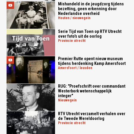
Mishandeld in de jeugdzorg tijdens
bezetting, geen erkenning door
Nederlandse overheid
houten / nieuwegein
Serie Tijd van Toen op RTV Utrecht
over foto's uit de oorlog
provincie utrecht
Premier Rutte opent nieuw museum
tijdens herdenking Kamp Amersfoort
amersfoort / leusden
RUG: "Proefschrift over commandant
Westerbork wetenschappelijk
integer"
nieuwegein
RTV Utrecht verzamelt verhalen over
de Tweede Wereldoorlog
provincie utrecht