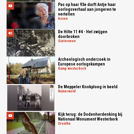
Pas op haar 93e durft Antje haar
oorlogsverhaal aan jongeren te
vertellen
assen
De Hilte 11 #4 - Het zwijgen
doorbroken
gieterveen
Archeologisch onderzoek in
Europese oorlogskampen
kamp westerbork
De Meppeler Knokploeg in beeld
ruinerwold
Kijk terug: de Dodenherdenking bij
Nationaal Monument Westerbork
drenthe