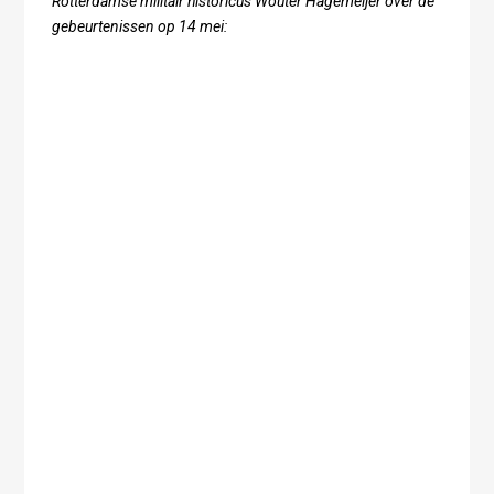
Rotterdamse militair historicus Wouter Hagemeijer over de
gebeurtenissen op 14 mei: