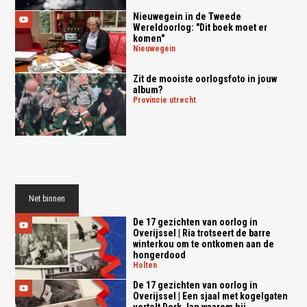
Nieuwegein in de Tweede
Wereldoorlog: "Dit boek moet er
komen"
nieuwegein
Zit de mooiste oorlogsfoto in jouw
album?
provincie utrecht
Net binnen
De 17 gezichten van oorlog in
Overijssel | Ria trotseert de barre
winterkou om te ontkomen aan de
hongerdood
holten
De 17 gezichten van oorlog in
Overijssel | Een sjaal met kogelgaten
vertelt Derk Jan waarom hij