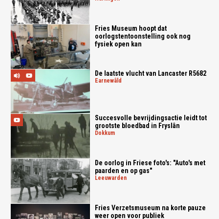
Fries Museum hoopt dat
oorlogstentoonstelling ook nog
fysiek open kan
De laatste vlucht van Lancaster R5682
earnewâld
Succesvolle bevrijdingsactie leidt tot
grootste bloedbad in Fryslân
dokkum
De oorlog in Friese foto's: "Auto's met
paarden en op gas"
leeuwarden
Fries Verzetsmuseum na korte pauze
weer open voor publiek