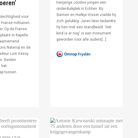
voeren'
tienjarige Joodse jongen een
onderduikplek in Echten. Bij
Siemen en Hielkje Visser voelde hij
lechtigheid voor
zich gelukkig. Jaren later bedankte
Franse militairen
hij hen met een standbeeld. 'Het
er. Op de Franse
kind is er nog' is een monument
fplaats in Kapelle
geworden voor alle ouders[…]
waarnemend
ons Naterop en de
deur Luis Vassy
s. Beiden
 het
ap tussen