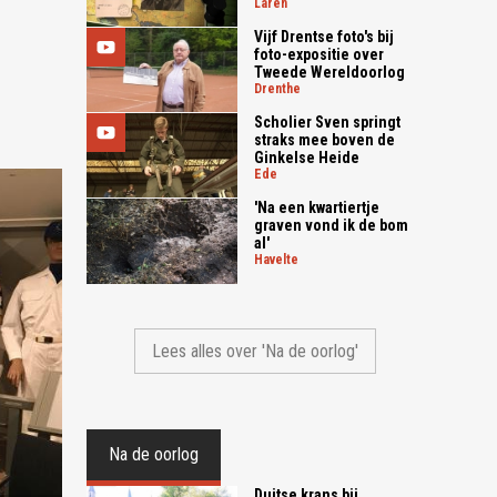
laren
Vijf Drentse foto's bij
foto-expositie over
Tweede Wereldoorlog
drenthe
Scholier Sven springt
straks mee boven de
Ginkelse Heide
ede
'Na een kwartiertje
graven vond ik de bom
al'
havelte
Lees alles over 'Na de oorlog'
Na de oorlog
Duitse krans bij