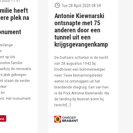
l 2020 17:31
Tue 28 April 2020 08:34
milie heeft
Antonie Kiewnarski
ere plek na
ontsnapte met 75
anderen door een
onument
tunnel uit een
krijgsgevangenkamp
enlange
et
t op Urk
De Duitsers schieten in de nacht
oodse familie
van 28 augustus 1942 bij
ankzij de renovatie
Eindhoven een bommenwerper
e plek gekregen.
neer. Twee bemanningsleden
t staan de verder
weten te ontsnappen uit het
rker
brandende vliegtuig. Een van hen
 en
is de Pool Antonie Kiewnarski. Na
fers. Het monument
de landing bij Nuenen komt hij
terecht[…]