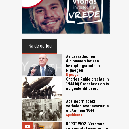
Na de oorlog
Ambassadeur en
diplomaten fietsen
bevrijdingsroute in
Nijmegen
nijmegen
Charles Ruble crashte in
1944 bij Groesbeek en is
nu geïdentificeerd
Apeldoorn zoekt
verhalen over evacuatie
uit Arnhem 1944
apeldoorn
DEPOT WO2 | Verbrand
servies als bewijs uit de