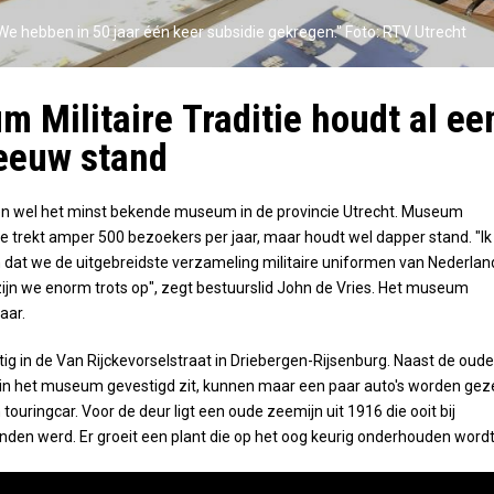
We hebben in 50 jaar één keer subsidie gekregen." Foto: RTV Utrecht
 Militaire Traditie houdt al ee
eeuw stand
ien wel het minst bekende museum in de provincie Utrecht. Museum
tie trekt amper 500 bezoekers per jaar, maar houdt wel dapper stand. "Ik
 dat we de uitgebreidste verzameling militaire uniformen van Nederlan
ijn we enorm trots op", zegt bestuurslid John de Vries. Het museum
aar.
stig in de Van Rijckevorselstraat in Driebergen-Rijsenburg. Naast de oude
in het museum gevestigd zit, kunnen maar een paar auto's worden geze
touringcar. Voor de deur ligt een oude zeemijn uit 1916 die ooit bij
en werd. Er groeit een plant die op het oog keurig onderhouden wordt