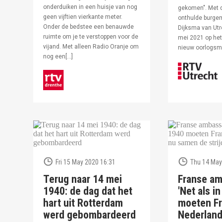
onderduiken in een huisje van nog
gekomen". Met 
geen vijftien vierkante meter.
onthulde burge
Onder de bedstee een benauwde
Dijksma van Utr
ruimte om je te verstoppen voor de
mei 2021 op het 
vijand. Met alleen Radio Oranje om
nieuw oorlogs
nog een[…]
Fri 15 May 2020 16:31
Thu 14 May
Terug naar 14 mei
Franse am
1940: de dag dat het
'Net als i
hart uit Rotterdam
moeten Fr
werd gebombardeerd
Nederlan