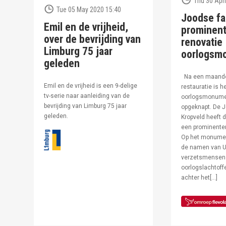
Thu 30 Apri
Tue 05 May 2020 15:40
Joodse fa
Emil en de vrijheid,
prominent
over de bevrijding van
renovatie
Limburg 75 jaar
oorlogsm
geleden
Na een maand
Emil en de vrijheid is een 9-delige
restauratie is h
tv-serie naar aanleiding van de
oorlogsmonumen
bevrijding van Limburg 75 jaar
opgeknapt. De J
geleden.
Kropveld heeft d
een prominenter
Op het monumen
de namen van U
verzetsmensen
oorlogslachtof
achter het[…]