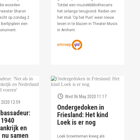
die woorden
Totdat een muziekbibliothecaris
meester Sharon
het onlangs terugvond. Reden om
echt op zondag 2
het stuk 'Op het Puin' weer nieuw
Berlijnplein een
leven in te blazen in Theater Musis
monument.
in Arnhem.
Wed 06 May 2020 11:17
 2020 12:59
Ondergedoken in
bassadeur:
Friesland: Het kind
n 1940
Loek is er nog
ankrijk en
d nu samen
Loek Groenteman kreeg als