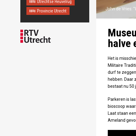
Utrechtse Heuvelrug
Maps correctly. See the
JavaScript console for
John de Vries: "
Provincie Utrecht
technical details.
Museum
halve 
Het is missch
Militaire Tradi
durf te zeggen
hebben. Daar z
bestaat nu 50 j
Parkeren is la
bioscoop waar
Laat staan een 
Ameland gevond