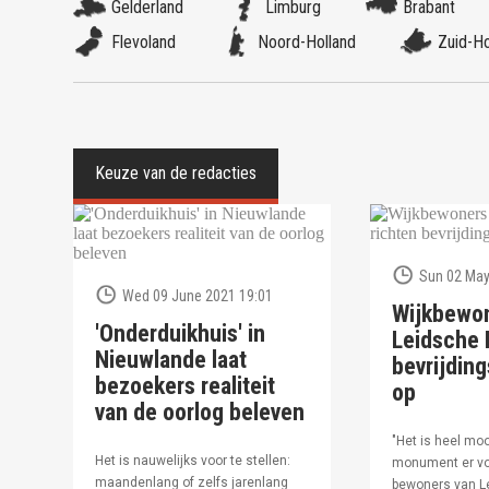
Gelderland
Limburg
Brabant
Flevoland
Noord-Holland
Zuid-Ho
Sun 02 May
Wed 09 June 2021 19:01
Wijkbewo
'Onderduikhuis' in
Leidsche R
Nieuwlande laat
bevrijdi
bezoekers realiteit
op
van de oorlog beleven
"Het is heel moo
Het is nauwelijks voor te stellen:
monument er vo
maandenlang of zelfs jarenlang
bewoners van Le