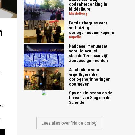
dodenherdenking in
Middelburg
middelburg
Eerste cheques voor
verhuizing
n
oorlogsmuseum Kapelle
kapelle
Nationaal monument
voor Holocaust-
slachtoffers naar vijf
Zeeuwse gemeenten
Aandenken voor
d
vrijwilligers die
oorlogsherinneringen
doorgeven
Opa en kleinzoon op de
filmset van Slag om de
Schelde
t.
.
Lees alles over 'Na de oorlog'