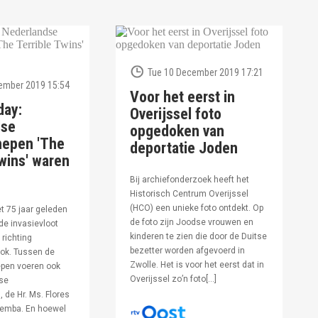
Tue 10 December 2019 17:21
ember 2019 15:54
Voor het eerst in
day:
Overijssel foto
dse
opgedoken van
hepen 'The
deportatie Joden
wins' waren
Bij archiefonderzoek heeft het
Historisch Centrum Overijssel
(HCO) een unieke foto ontdekt. Op
et 75 jaar geleden
de foto zijn Joodse vrouwen en
de invasievloot
kinderen te zien die door de Duitse
 richting
bezetter worden afgevoerd in
ok. Tussen de
Zwolle. Het is voor het eerst dat in
pen voeren ook
Overijssel zo’n foto[…]
se
 de Hr. Ms. Flores
oemba. En hoewel