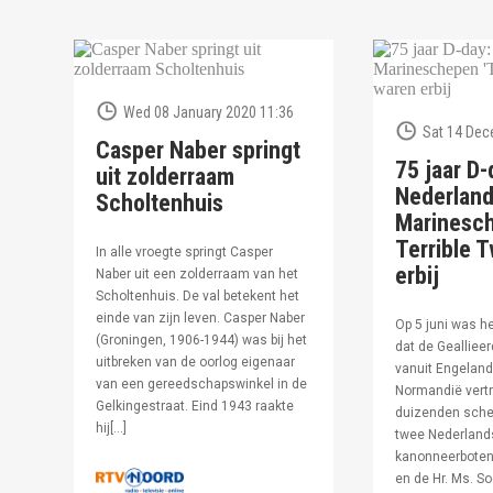
Wed 08 January 2020 11:36
Sat 14 Dec
Casper Naber springt
75 jaar D-
uit zolderraam
Nederlan
Scholtenhuis
Marinesc
Terrible T
In alle vroegte springt Casper
erbij
Naber uit een zolderraam van het
Scholtenhuis. De val betekent het
einde van zijn leven. Casper Naber
Op 5 juni was h
(Groningen, 1906-1944) was bij het
dat de Geallieer
uitbreken van de oorlog eigenaar
vanuit Engeland
van een gereedschapswinkel in de
Normandië vertr
Gelkingestraat. Eind 1943 raakte
duizenden sche
hij[…]
twee Nederland
kanonneerboten,
en de Hr. Ms. S