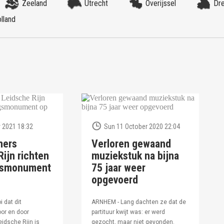
Zeeland
Utrecht
Overijssel
Dr
lland
 2021 18:32
Sun 11 October 2020 22:04
ners
Verloren gewaand
ijn richten
muziekstuk na bijna
ngsmonument
75 jaar weer
opgevoerd
i dat dit
ARNHEM - Lang dachten ze dat de
or en door
partituur kwijt was: er werd
idsche Rijn is
gezocht, maar niet gevonden.