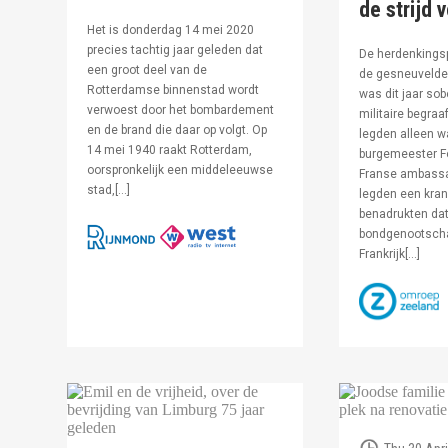
de strijd 
Het is donderdag 14 mei 2020
precies tachtig jaar geleden dat
De herdenkingsp
een groot deel van de
de gesneuvelde 
Rotterdamse binnenstad wordt
was dit jaar sob
verwoest door het bombardement
militaire begraa
en de brand die daar op volgt. Op
legden alleen 
14 mei 1940 raakt Rotterdam,
burgemeester F
oorspronkelijk een middeleeuwse
Franse ambassa
stad,[…]
legden een kran
benadrukten dat
bondgenootsch
Frankrijk[…]