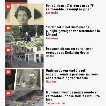
Dolly Drilsma (6) is één van de 79
vermoordde Beverwijkse joden
beverwijk
'Oorlog tot in het Graf' over de
pijnlijke gevolgen van terreurdaad in
IJmond
beverwijk
Documentairemaker vertelt over
executies op Kerkplein Hoorn
hoorn
Ondergedoken kind draagt
onderduikouders postuum aan voor
onderscheiding Yad Vashem
haarlem
Monument voor de weggevoerde en
vermoorde Joodse meisjes uit Huize
Dina
santpoord-zuid