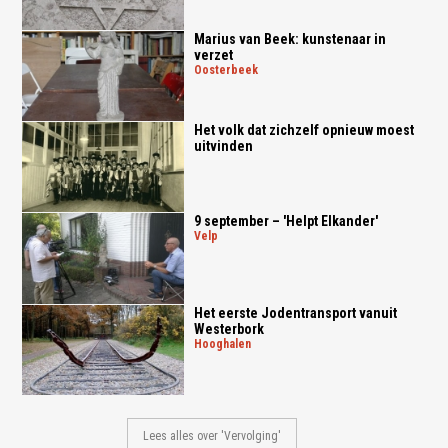
Marius van Beek: kunstenaar in
verzet
oosterbeek
Het volk dat zichzelf opnieuw moest
uitvinden
9 september – 'Helpt Elkander'
velp
Het eerste Jodentransport vanuit
Westerbork
hooghalen
Lees alles over 'Vervolging'