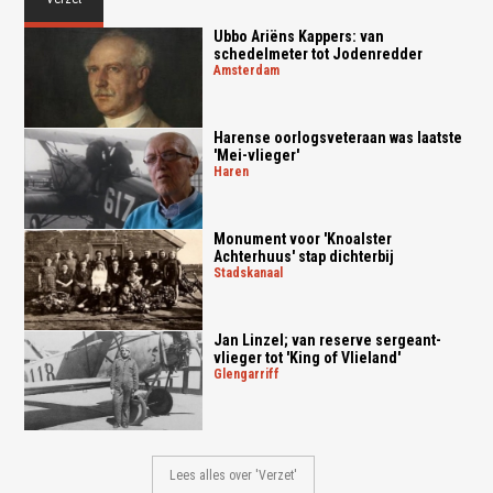
Ubbo Ariëns Kappers: van
schedelmeter tot Jodenredder
amsterdam
Harense oorlogsveteraan was laatste
'Mei-vlieger'
haren
Monument voor 'Knoalster
Achterhuus' stap dichterbij
stadskanaal
Jan Linzel; van reserve sergeant-
vlieger tot 'King of Vlieland'
glengarriff
Lees alles over 'Verzet'