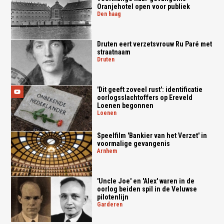
Oranjehotel open voor publiek
den haag
Druten eert verzetsvrouw Ru Paré met
straatnaam
druten
'Dit geeft zoveel rust': identificatie
oorlogsslachtoffers op Ereveld
Loenen begonnen
loenen
Speelfilm 'Bankier van het Verzet' in
voormalige gevangenis
arnhem
'Uncle Joe' en 'Alex' waren in de
oorlog beiden spil in de Veluwse
pilotenlijn
garderen