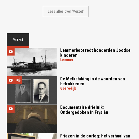
Lees alles over 'Verzet'
Verzet
Lemmerboot redt honderden Joodse
kinderen
lemmer
De Melkstaking in de woorden van
betrokkenen
gorredijk
Documentaire drieluik:
Ondergedoken in Fryslân
Friezen in de oorlog: het verhaal van