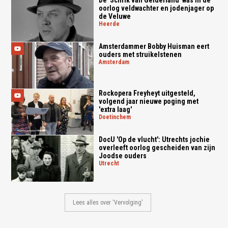
De 'Schrik van Gelderland' was in de
oorlog veldwachter en jodenjager op
de Veluwe
heerde
Amsterdammer Bobby Huisman eert
ouders met struikelstenen
amsterdam
Rockopera Freyheyt uitgesteld,
volgend jaar nieuwe poging met
'extra laag'
doetinchem
DocU 'Op de vlucht': Utrechts jochie
overleeft oorlog gescheiden van zijn
Joodse ouders
utrecht
Lees alles over 'Vervolging'