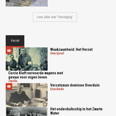
Lees alles over 'Vervolging'
Verzet
Waakzaamheid: Het Verzet
overijssel
Corrie Kieft vervoerde wapens met
gevaar voor eigen leven
zwolle
Verzetsman dominee Overduin
enschede
Het onderduikschip in het Zwarte
Water