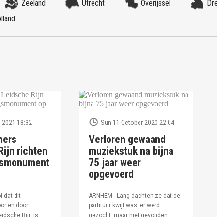
Zeeland
Utrecht
Overijssel
Dr
lland
 2021 18:32
Sun 11 October 2020 22:04
ners
Verloren gewaand
ijn richten
muziekstuk na bijna
ngsmonument
75 jaar weer
opgevoerd
i dat dit
ARNHEM - Lang dachten ze dat de
or en door
partituur kwijt was: er werd
idsche Rijn is
gezocht, maar niet gevonden.