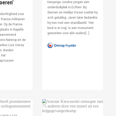
voeren'
tienjarige Joodse jongen een
onderduikplek in Echten. Bij
Siemen en Hielkje Visser voelde hij
lechtigheid voor
zich gelukkig. Jaren later bedankte
Franse militairen
hij hen met een standbeeld. 'Het
er. Op de Franse
kind is er nog' is een monument
fplaats in Kapelle
geworden voor alle ouders[…]
waarnemend
ons Naterop en de
deur Luis Vassy
s. Beiden
 het
ap tussen