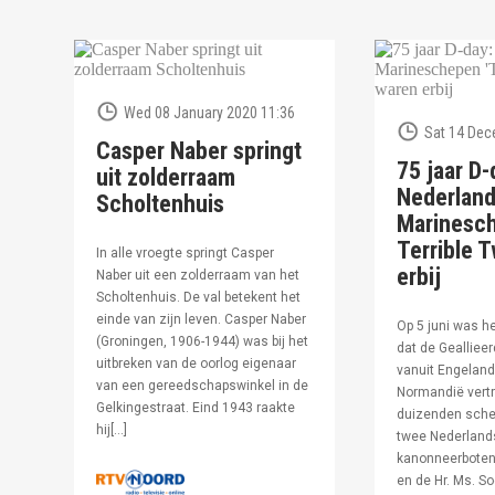
Wed 08 January 2020 11:36
Sat 14 Dec
Casper Naber springt
75 jaar D-
uit zolderraam
Nederlan
Scholtenhuis
Marinesc
Terrible T
In alle vroegte springt Casper
erbij
Naber uit een zolderraam van het
Scholtenhuis. De val betekent het
einde van zijn leven. Casper Naber
Op 5 juni was h
(Groningen, 1906-1944) was bij het
dat de Geallieer
uitbreken van de oorlog eigenaar
vanuit Engeland
van een gereedschapswinkel in de
Normandië vertr
Gelkingestraat. Eind 1943 raakte
duizenden sche
hij[…]
twee Nederland
kanonneerboten,
en de Hr. Ms. S