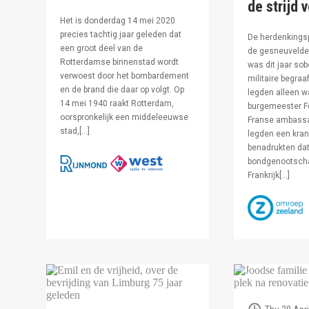
de strijd 
Het is donderdag 14 mei 2020
precies tachtig jaar geleden dat
De herdenkingsp
een groot deel van de
de gesneuvelde 
Rotterdamse binnenstad wordt
was dit jaar sob
verwoest door het bombardement
militaire begraa
en de brand die daar op volgt. Op
legden alleen 
14 mei 1940 raakt Rotterdam,
burgemeester F
oorspronkelijk een middeleeuwse
Franse ambassa
stad,[…]
legden een kran
benadrukten dat
bondgenootsch
Frankrijk[…]