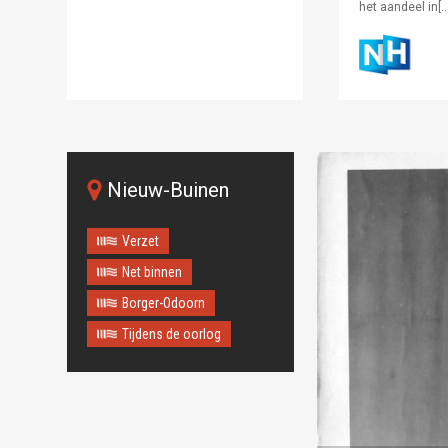
het aandeel in[…
Nieuw-Buinen
Verzet
Net binnen
Borger-Odoorn
Tijdens de oorlog