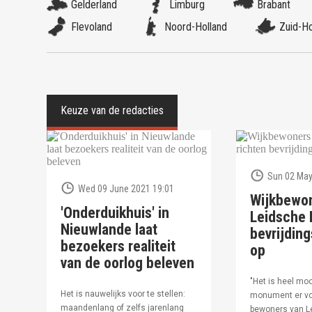
Gelderland
Limburg
Brabant
Flevoland
Noord-Holland
Zuid-Ho
Sun 02 May
Wed 09 June 2021 19:01
Wijkbewo
'Onderduikhuis' in
Leidsche R
Nieuwlande laat
bevrijdi
bezoekers realiteit
op
van de oorlog beleven
"Het is heel moo
Het is nauwelijks voor te stellen:
monument er vo
maandenlang of zelfs jarenlang
bewoners van Le