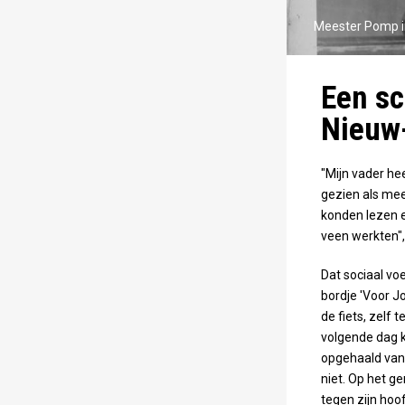
Meester Pomp in
Een sc
Nieuw
"Mijn vader he
gezien als mee
konden lezen e
veen werkten",
Dat sociaal vo
bordje 'Voor J
de fiets, zelf
volgende dag k
opgehaald van d
niet. Op het g
tegen zijn hoof