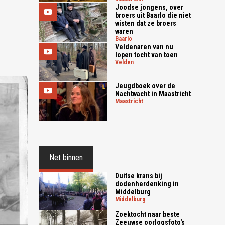
Joodse jongens, over
broers uit Baarlo die niet
wisten dat ze broers
waren
baarlo
Veldenaren van nu
lopen tocht van toen
velden
Jeugdboek over de
Nachtwacht in Maastricht
maastricht
Net binnen
Duitse krans bij
dodenherdenking in
Middelburg
middelburg
Zoektocht naar beste
Zeeuwse oorlogsfoto's