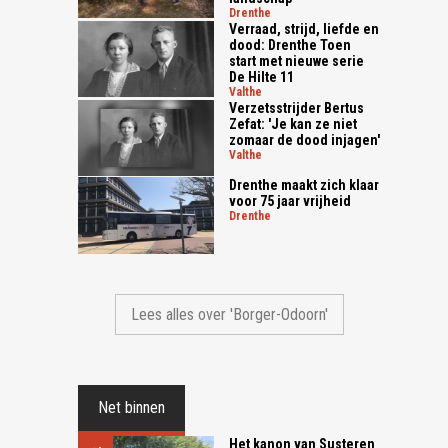
drenthe
Verraad, strijd, liefde en
dood: Drenthe Toen
start met nieuwe serie
De Hilte 11
valthe
Verzetsstrijder Bertus
Zefat: 'Je kan ze niet
zomaar de dood injagen'
valthe
Drenthe maakt zich klaar
voor 75 jaar vrijheid
drenthe
Lees alles over 'Borger-Odoorn'
Net binnen
Het kanon van Susteren