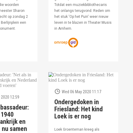
die woorden
Totdat een muziekbibliothecaris
meester Sharon
het onlangs terugvond. Reden om
echt op zondag 2
het stuk 'Op het Puin' weer nieuw
Berlijnplein een
leven in te blazen in Theater Musis
monument.
in Arnhem.
Wed 06 May 2020 11:17
 2020 12:59
Ondergedoken in
bassadeur:
Friesland: Het kind
n 1940
Loek is er nog
ankrijk en
d nu samen
Loek Groenteman kreeg als