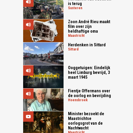
is terug
susteren
Zoon André Rieu maakt
film over zijn
heldhaftige oma
maastricht
Herdenken in Sittard
sittard
Ooggetuigen: Eindelijk
heel Limburg bevrijd, 3
maart 1945
Fientje Offermans over
de oorlog en bevrijding
hoensbroek
Minister bezoekt de
Maastrichtse
oorlogsgrot van de
Nachtwacht
maastricht