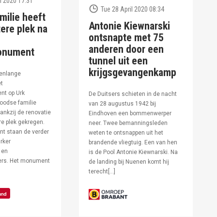
l 2020 17:31
Tue 28 April 2020 08:34
milie heeft
Antonie Kiewnarski
ere plek na
ontsnapte met 75
anderen door een
onument
tunnel uit een
krijgsgevangenkamp
enlange
et
t op Urk
De Duitsers schieten in de nacht
oodse familie
van 28 augustus 1942 bij
ankzij de renovatie
Eindhoven een bommenwerper
e plek gekregen.
neer. Twee bemanningsleden
t staan de verder
weten te ontsnappen uit het
rker
brandende vliegtuig. Een van hen
 en
is de Pool Antonie Kiewnarski. Na
fers. Het monument
de landing bij Nuenen komt hij
terecht[…]