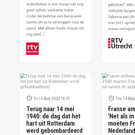
onderduiken in een huisje van nog
gekomen". Met 
geen vijftien vierkante meter.
onthulde burge
Onder de bedstee een benauwde
Dijksma van Utr
ruimte om je te verstoppen voor de
mei 2021 op het 
vijand. Met alleen Radio Oranje om
nieuw oorlogs
nog een[…]
Fri 15 May 2020 16:31
Thu 14 May
Terug naar 14 mei
Franse am
1940: de dag dat het
'Net als i
hart uit Rotterdam
moeten Fr
werd gebombardeerd
Nederlan