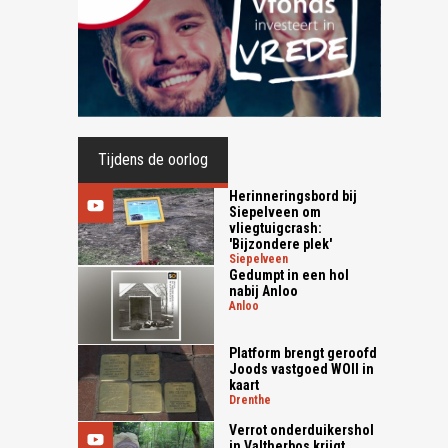
Tijdens de oorlog
Herinneringsbord bij
Siepelveen om
vliegtuigcrash:
'Bijzondere plek'
siepelveen
Gedumpt in een hol
nabij Anloo
anloo
Platform brengt geroofd
Joods vastgoed WOII in
kaart
drenthe
Verrot onderduikershol
in Valtherbos krijgt