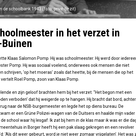
 de schoolbank 1943 (foto: privé-bezit)
hoolmeester in het verzet in
-Buinen
ette Klaas Salomon Pomp. Hij was schoolmeester. Hij werd door iederee
ster Pomp. Hij was sociaal voelend, onderwees ook mensen die niet
n schrijven, 'op het moeras' zoals dat heette, bij de mensen die op het
 vertelt Roel Pomp, zoon van Klaas Pomp.
elende en zijn geloof brachten hem bij het verzet. "Het begon met een
oden verboden' dat hij weigerde op te hangen. Hij bracht dat bord, achte
 terug naar de NSB-burgemeester en legde het op diens bureau. De
wam er een Grüne Polizei-wagen van de Duitsers en haalde mijn vader
e school waar hij lesgaf. Ik zat bij hem in de klas maar ik was er die da
emeentehuis in Borger heeft hij een pak slaag gekregen en een revolver
d: 'Als dit weer gebeurt, word je niet weer zomaar vrijgelaten'. Het was z