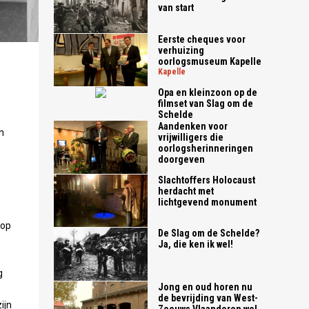
van start
Eerste cheques voor
verhuizing
oorlogsmuseum Kapelle
kapelle
Opa en kleinzoon op de
filmset van Slag om de
Schelde
Aandenken voor
n
vrijwilligers die
oorlogsherinneringen
doorgeven
Slachtoffers Holocaust
herdacht met
lichtgevend monument
rop
De Slag om de Schelde?
Ja, die ken ik wel!
g
Jong en oud horen nu
de bevrijding van West-
ijn
Zeeuws Vlaanderen wel