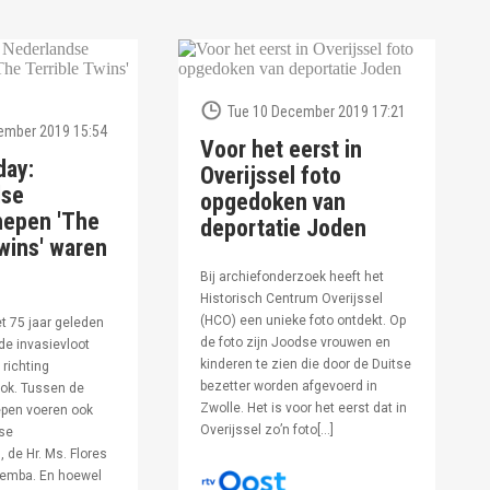
Tue 10 December 2019 17:21
ember 2019 15:54
Voor het eerst in
day:
Overijssel foto
dse
opgedoken van
hepen 'The
deportatie Joden
wins' waren
Bij archiefonderzoek heeft het
Historisch Centrum Overijssel
(HCO) een unieke foto ontdekt. Op
et 75 jaar geleden
de foto zijn Joodse vrouwen en
de invasievloot
kinderen te zien die door de Duitse
 richting
bezetter worden afgevoerd in
ok. Tussen de
Zwolle. Het is voor het eerst dat in
pen voeren ook
Overijssel zo’n foto[…]
se
 de Hr. Ms. Flores
oemba. En hoewel