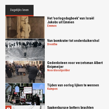
Dagelijks leven
Het 'oorlogsdagboek' van Israël
Jakobs uit Emmen
emmen
Van bomkrater tot onderduikershol
drenthe
Gedenksteen voor verzetsman Albert
Knipmeijer
noordoostpolder
Tijden van oorlog lijken te wennen
kampen
Spakenburgse botters brachten