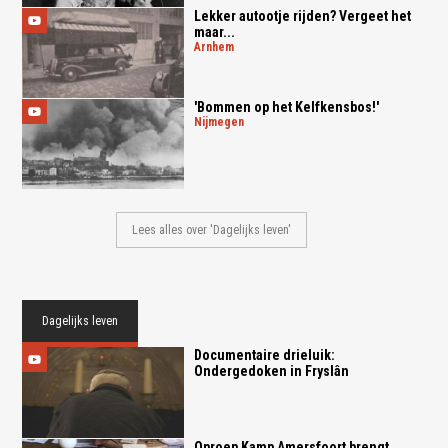
Lekker autootje rijden? Vergeet het
maar...
arnhem
'Bommen op het Kelfkensbos!'
nijmegen
Lees alles over 'Dagelijks leven'
Dagelijks leven
Documentaire drieluik:
Ondergedoken in Fryslân
Oproep Kamp Amersfoort brengt