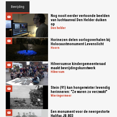
Bevrijding
Nog nooit eerder vertoonde beelden
van luchtaanval Den Helder duiken
op
den helder
Horinezen delen oorlogsverhalen bij
Holocaustmonument Levenslicht
hoorn
Hilversumse kindergemeenteraad
maakt bevrijdingskunstwerk
hilversum
Stein (91) kan hongerwinter levendig
herinneren: "Ze waren zo verzwakt"
wieringermeer
Een monument voor de neergestorte
Halifax JB.803