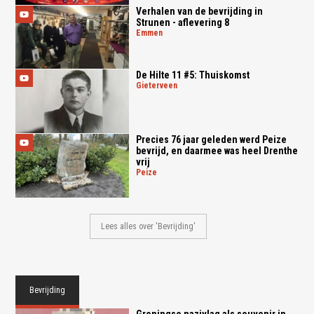
Verhalen van de bevrijding in
Strunen - aflevering 8
emmen
De Hilte 11 #5: Thuiskomst
gieterveen
Precies 76 jaar geleden werd Peize
bevrijd, en daarmee was heel Drenthe
vrij
peize
Lees alles over 'Bevrijding'
Bevrijding
Groningse nazivlag als souvenir in