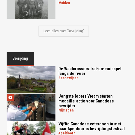
muiden
Lees alles over 'Bevrijding'
Bevrijding
De Waalcrossers: kat-en-muisspel
langs de rivier
zennewijnen
Jongste lopers Vteam starten
medaille-actie voor Canadese
bevrijder
nijmegen
Vijftig Canadese veteranen in mei
naar Apeldoorns bevrijdingsfestival
apeldoorn