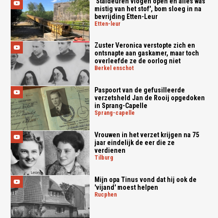
'Staldeuren vlogen open en alles was
mistig van het stof', bom sloeg in na
bevrijding Etten-Leur
etten-leur
Zuster Veronica verstopte zich en
ontsnapte aan gaskamer, maar toch
overleefde ze de oorlog niet
berkel enschot
Paspoort van de gefusilleerde
verzetsheld Jan de Rooij opgedoken
in Sprang-Capelle
sprang-capelle
Vrouwen in het verzet krijgen na 75
jaar eindelijk de eer die ze
verdienen
tilburg
Mijn opa Tinus vond dat hij ook de
'vijand' moest helpen
rucphen