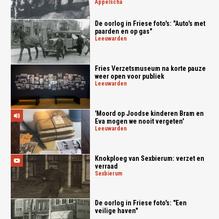
appelscha
De oorlog in Friese foto's: "Auto's met
paarden en op gas"
leeuwarden
Fries Verzetsmuseum na korte pauze
weer open voor publiek
leeuwarden
'Moord op Joodse kinderen Bram en
Eva mogen we nooit vergeten'
leeuwarden
Knokploeg van Sexbierum: verzet en
verraad
sexbierum
De oorlog in Friese foto's: "Een
veilige haven"