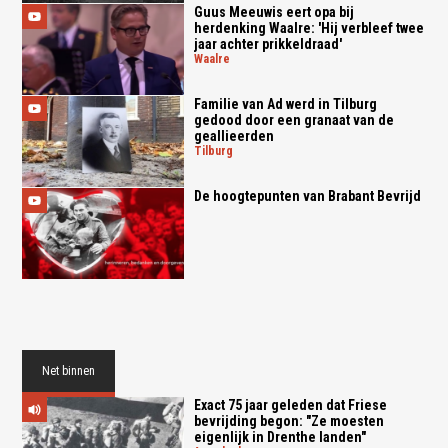
Guus Meeuwis eert opa bij
herdenking Waalre: 'Hij verbleef twee
jaar achter prikkeldraad'
waalre
Familie van Ad werd in Tilburg
gedood door een granaat van de
geallieerden
tilburg
De hoogtepunten van Brabant Bevrijd
Net binnen
Exact 75 jaar geleden dat Friese
bevrijding begon: "Ze moesten
eigenlijk in Drenthe landen"