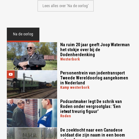
Lees alles over 'Na de oorlog'
Na de oorlog
Na ruim 20 jaar geeft Joop Waterman
het stokje over bij de
Dodenherdenking
westerbork
Personentrein van jodentransport
Tweede Wereldoorlog aangekomen
in Nederland
kamp westerbork
Podcastmaker legt De schrik van
Roden onder vergrootglas: 'Een
ietwat treurig figuur'
roden
De zoektocht naar een Canadese
soldaat die zijn naam in een boom