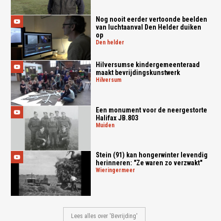
Nog nooit eerder vertoonde beelden
van luchtaanval Den Helder duiken
op
den helder
Hilversumse kindergemeenteraad
maakt bevrijdingskunstwerk
hilversum
Een monument voor de neergestorte
Halifax JB.803
muiden
Stein (91) kan hongerwinter levendig
herinneren: "Ze waren zo verzwakt"
wieringermeer
Lees alles over 'Bevrijding'