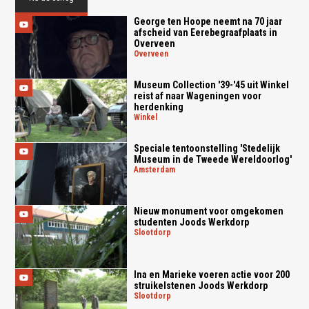
George ten Hoope neemt na 70 jaar
afscheid van Eerebegraafplaats in
Overveen
overveen
Museum Collection '39-'45 uit Winkel
reist af naar Wageningen voor
herdenking
winkel
Speciale tentoonstelling 'Stedelijk
Museum in de Tweede Wereldoorlog'
amsterdam
Nieuw monument voor omgekomen
studenten Joods Werkdorp
slootdorp
Ina en Marieke voeren actie voor 200
struikelstenen Joods Werkdorp
slootdorp