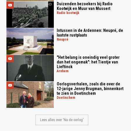
Duizenden bezoekers bij Radio
Kootwijk en Muur van Mussert
radio kootwijk
Intussen in de Ardennen: Neupré, de
laatste rustplaats
neupré
"Het belang is oneindig veel groter
dan het ongemak": het Tientje van
Lieftinck
arnhem
Oorlogsverhalen, zoals die over de
12-jarige Jenny Brugman, binnenkort
te zien in Doetinchem
doetinchem
Lees alles over 'Na de oorlog'