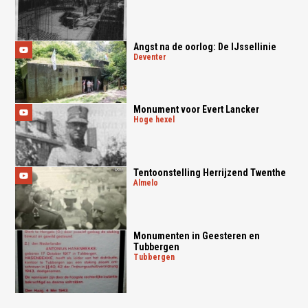
Angst na de oorlog: De IJssellinie
deventer
Monument voor Evert Lancker
hoge hexel
Tentoonstelling Herrijzend Twenthe
almelo
Monumenten in Geesteren en
Tubbergen
tubbergen