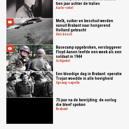
tien jaar achter de tralies
aarle-rixtel
Melk, suiker en beschuit werden
vanuit Brabant naar hongerend
Holland gebracht
den bosch
Basecamp opgebroken, verslaggever
Floyd Aanen leefde een week als een
soldaat in 1944
schijndel
Een bloedige dag in Brabant: operatie
Trojan woedde in alle hevigheid
sprang-capelle
75 jaar na de bevrijding: de oorlog
die bleef spoken
brabant