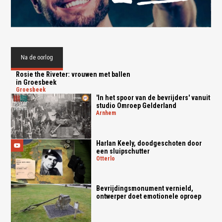
Na de oorlog
Rosie the Riveter: vrouwen met ballen
in Groesbeek
groesbeek
'In het spoor van de bevrijders' vanuit
studio Omroep Gelderland
arnhem
Harlan Keely, doodgeschoten door
een sluipschutter
otterlo
Bevrijdingsmonument vernield,
ontwerper doet emotionele oproep