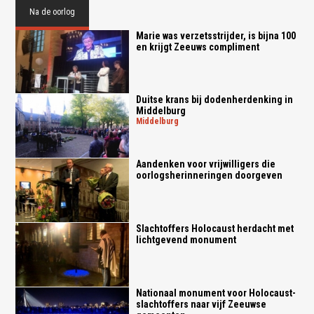
Na de oorlog
Marie was verzetsstrijder, is bijna 100
en krijgt Zeeuws compliment
Duitse krans bij dodenherdenking in
Middelburg
middelburg
Aandenken voor vrijwilligers die
oorlogsherinneringen doorgeven
Slachtoffers Holocaust herdacht met
lichtgevend monument
Nationaal monument voor Holocaust-
slachtoffers naar vijf Zeeuwse