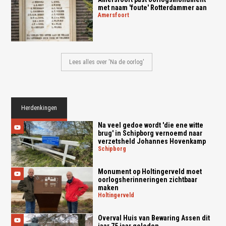
met naam 'foute' Rotterdammer aan
amersfoort
Lees alles over 'Na de oorlog'
Herdenkingen
Na veel gedoe wordt 'die ene witte
brug' in Schipborg vernoemd naar
verzetsheld Johannes Hovenkamp
schipborg
Monument op Holtingerveld moet
oorlogsherinneringen zichtbaar
maken
holtingerveld
Overval Huis van Bewaring Assen dit
jaar 75 jaar geleden