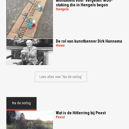
Monument voor 'vergeten' WOII-
staking die in Hengelo begon
hengelo
De rol van kunstkenner Dirk Hannema
heino
Lees alles over 'Na de oorlog'
Na de oorlog
Wat is de Hitlerring bij Peest
peest