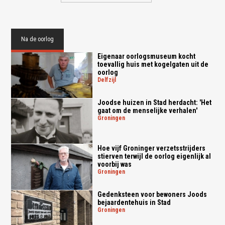
Na de oorlog
Eigenaar oorlogsmuseum kocht
toevallig huis met kogelgaten uit de
oorlog
delfzijl
Joodse huizen in Stad herdacht: 'Het
gaat om de menselijke verhalen'
groningen
Hoe vijf Groninger verzetsstrijders
stierven terwijl de oorlog eigenlijk al
voorbij was
groningen
Gedenksteen voor bewoners Joods
bejaardentehuis in Stad
groningen