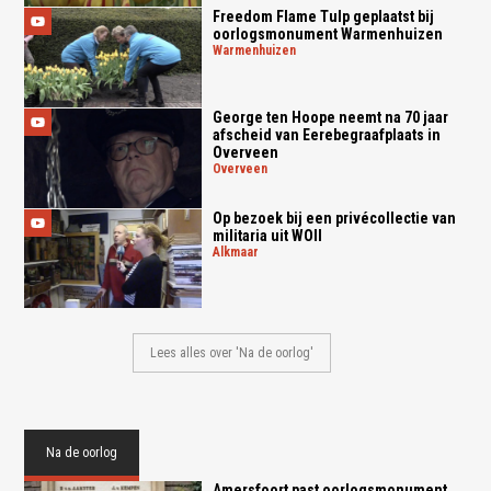
Freedom Flame Tulp geplaatst bij
oorlogsmonument Warmenhuizen
warmenhuizen
George ten Hoope neemt na 70 jaar
afscheid van Eerebegraafplaats in
Overveen
overveen
Op bezoek bij een privécollectie van
militaria uit WOII
alkmaar
Lees alles over 'Na de oorlog'
Na de oorlog
Amersfoort past oorlogsmonument