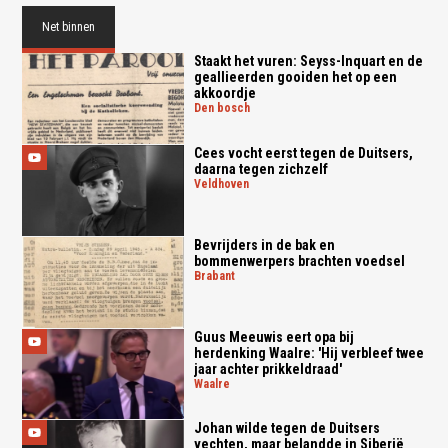
Net binnen
Staakt het vuren: Seyss-Inquart en de
geallieerden gooiden het op een
akkoordje
den bosch
Cees vocht eerst tegen de Duitsers,
daarna tegen zichzelf
veldhoven
Bevrijders in de bak en
bommenwerpers brachten voedsel
brabant
Guus Meeuwis eert opa bij
herdenking Waalre: 'Hij verbleef twee
jaar achter prikkeldraad'
waalre
Johan wilde tegen de Duitsers
vechten, maar belandde in Siberië