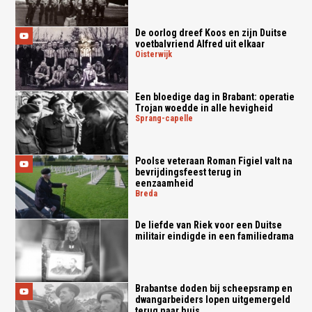
De oorlog dreef Koos en zijn Duitse
voetbalvriend Alfred uit elkaar
oisterwijk
Een bloedige dag in Brabant: operatie
Trojan woedde in alle hevigheid
sprang-capelle
Poolse veteraan Roman Figiel valt na
bevrijdingsfeest terug in
eenzaamheid
breda
De liefde van Riek voor een Duitse
militair eindigde in een familiedrama
Brabantse doden bij scheepsramp en
dwangarbeiders lopen uitgemergeld
terug naar huis