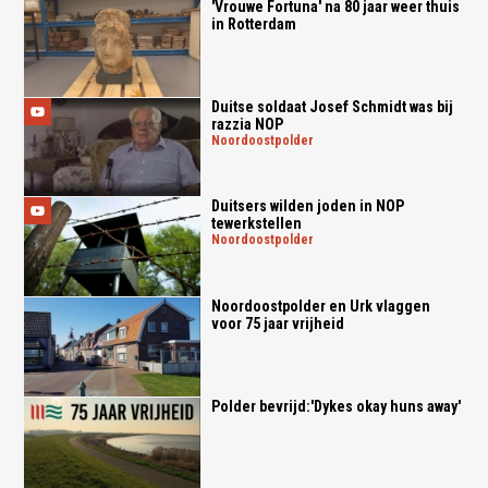
'Vrouwe Fortuna' na 80 jaar weer thuis
in Rotterdam
Duitse soldaat Josef Schmidt was bij
razzia NOP
noordoostpolder
Duitsers wilden joden in NOP
tewerkstellen
noordoostpolder
Noordoostpolder en Urk vlaggen
voor 75 jaar vrijheid
Polder bevrijd:'Dykes okay huns away'