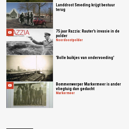
Landdrost Smeding krijgt bestuur
terug
75 jaar Razzia: Rauter's invasie in de
polder
noordoostpolder
'Bolle buikjes van ondervoeding'
Bommenwerper Markermeer is ander
vliegtuig dan gedacht
markermeer