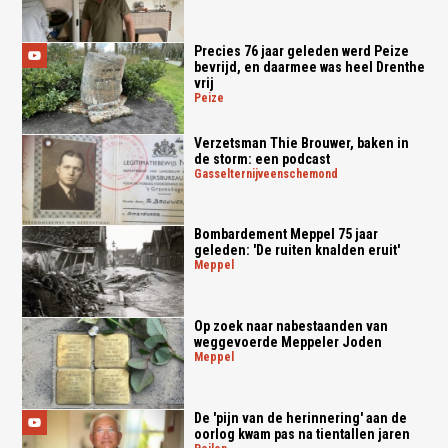
Precies 76 jaar geleden werd Peize
bevrijd, en daarmee was heel Drenthe
vrij
peize
Verzetsman Thie Brouwer, baken in
de storm: een podcast
gasselternijveenschemond
Bombardement Meppel 75 jaar
geleden: 'De ruiten knalden eruit'
meppel
Op zoek naar nabestaanden van
weggevoerde Meppeler Joden
meppel
De 'pijn van de herinnering' aan de
oorlog kwam pas na tientallen jaren