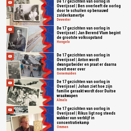
De 17 gezichten van oorlog in
Overijssel | Ben overleeft de oorlog
door te schuilen op benauwd
zolderkamertje
deventer
De 17 gezichten van oorlog in
Overijssel | Jan Berend Vlam begint
de grootste volksopstand
hengelo
De 17 gezichten van oorlog in
Overijssel | Anton wordt
dwangarbeider en praat er daarna
nooit meer over
genemuiden
De 17 gezichten van oorlog in
Overijssel | Johan ziet hoe zijn
familie geraakt wordt door Duitse
wraakwapen
almelo
De 17 gezichten van oorlog in
Overijssel | Rikus ligt nog steeds
wakker van verblijf in
concentratiekamp
ommen