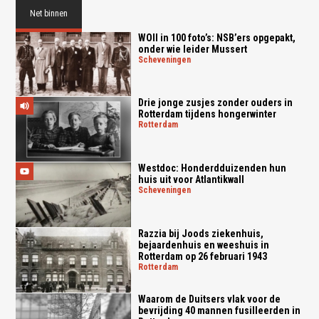
Net binnen
WOII in 100 foto’s: NSB’ers opgepakt,
onder wie leider Mussert
scheveningen
Drie jonge zusjes zonder ouders in
Rotterdam tijdens hongerwinter
rotterdam
Westdoc: Honderdduizenden hun
huis uit voor Atlantikwall
scheveningen
Razzia bij Joods ziekenhuis,
bejaardenhuis en weeshuis in
Rotterdam op 26 februari 1943
rotterdam
Waarom de Duitsers vlak voor de
bevrijding 40 mannen fusilleerden in