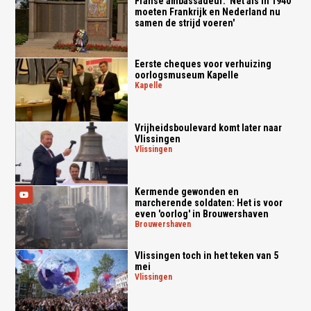
Franse ambassadeur: 'Net als in 1940
moeten Frankrijk en Nederland nu
samen de strijd voeren'
Eerste cheques voor verhuizing
oorlogsmuseum Kapelle
kapelle
Vrijheidsboulevard komt later naar
Vlissingen
vlissingen
Kermende gewonden en
marcherende soldaten: Het is voor
even 'oorlog' in Brouwershaven
brouwershaven
Vlissingen toch in het teken van 5
mei
vlissingen