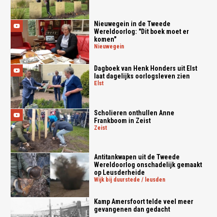
Nieuwegein in de Tweede
Wereldoorlog: "Dit boek moet er
komen"
nieuwegein
Dagboek van Henk Honders uit Elst
laat dagelijks oorlogsleven zien
elst
Scholieren onthullen Anne
Frankboom in Zeist
zeist
Antitankwapen uit de Tweede
Wereldoorlog onschadelijk gemaakt
op Leusderheide
wijk bij duurstede / leusden
Kamp Amersfoort telde veel meer
gevangenen dan gedacht