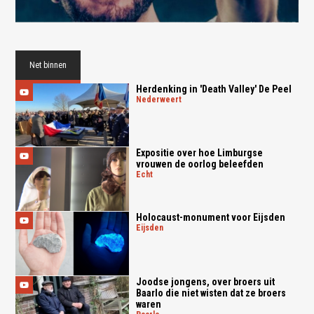
Net binnen
Herdenking in 'Death Valley' De Peel
nederweert
Expositie over hoe Limburgse
vrouwen de oorlog beleefden
echt
Holocaust-monument voor Eijsden
eijsden
Joodse jongens, over broers uit
Baarlo die niet wisten dat ze broers
waren