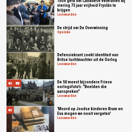
Toch geld om Canadese veteranen bij
viering 75 jaar vrijheid Fryslân te
krijgen
leeuwarden
De strijd om De Overwinning
opeinde
Defensiekrant zoekt identiteit van
Britse luchtmachter uit de Oorlog
leeuwarden
De 50 meest bijzondere Friese
oorlogsfoto's: "Beelden die
aanspreken"
leeuwarden
'Moord op Joodse kinderen Bram en
Eva mogen we nooit vergeten'
leeuwarden