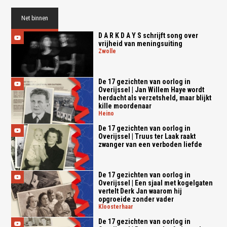
Net binnen
D A R K D A Y S schrijft song over
vrijheid van meningsuiting
zwolle
De 17 gezichten van oorlog in
Overijssel | Jan Willem Haye wordt
herdacht als verzetsheld, maar blijkt
kille moordenaar
heino
De 17 gezichten van oorlog in
Overijssel | Truus ter Laak raakt
zwanger van een verboden liefde
De 17 gezichten van oorlog in
Overijssel | Een sjaal met kogelgaten
vertelt Derk Jan waarom hij
opgroeide zonder vader
kloosterhaar
De 17 gezichten van oorlog in