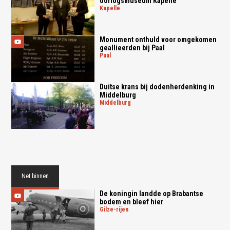
oorlogsmuseum Kapelle
kapelle
Monument onthuld voor omgekomen
geallieerden bij Paal
paal
Duitse krans bij dodenherdenking in
Middelburg
middelburg
Net binnen
De koningin landde op Brabantse
bodem en bleef hier
gilze-rijen