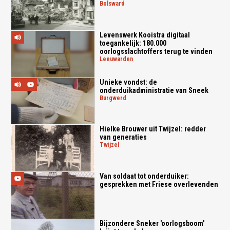
bolsward
Levenswerk Kooistra digitaal
toegankelijk: 180.000
oorlogsslachtoffers terug te vinden
leeuwarden
Unieke vondst: de
onderduikadministratie van Sneek
burgwerd
Hielke Brouwer uit Twijzel: redder
van generaties
twijzel
Van soldaat tot onderduiker:
gesprekken met Friese overlevenden
Bijzondere Sneker 'oorlogsboom'