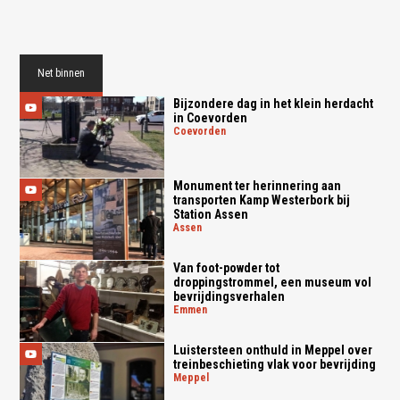
Net binnen
Bijzondere dag in het klein herdacht
in Coevorden
coevorden
Monument ter herinnering aan
transporten Kamp Westerbork bij
Station Assen
assen
Van foot-powder tot
droppingstrommel, een museum vol
bevrijdingsverhalen
emmen
Luistersteen onthuld in Meppel over
treinbeschieting vlak voor bevrijding
meppel