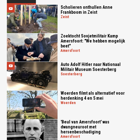
Scholieren onthullen Anne
Frankboom in Zeist
zeist
Zoektocht Sovjetmilitair Kamp
Amersfoort: "We hebben mogelijk
beet"
amersfoort
Auto Adolf Hitler naar Nationaal
Militair Museum Soesterberg
soesterberg
Woerden filmt als alternatief voor
herdenking 4 en 5 mei
woerden
'Beul van Amersfoort' was
dwangneuroot met
hersenbeschadiging
amersfoort