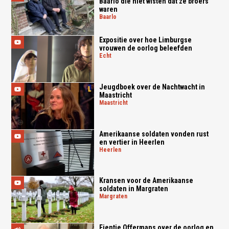
Baarlo die niet wisten dat ze broers
waren
baarlo
Expositie over hoe Limburgse
vrouwen de oorlog beleefden
echt
Jeugdboek over de Nachtwacht in
Maastricht
maastricht
Amerikaanse soldaten vonden rust
en vertier in Heerlen
heerlen
Kransen voor de Amerikaanse
soldaten in Margraten
margraten
Fientje Offermans over de oorlog en