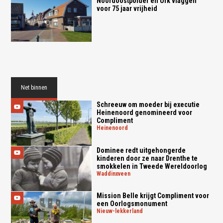
Noordoostpolder en Urk vlaggen
voor 75 jaar vrijheid
Net binnen
Schreeuw om moeder bij executie
Heinenoord genomineerd voor
Compliment
heinenoord
Dominee redt uitgehongerde
kinderen door ze naar Drenthe te
smokkelen in Tweede Wereldoorlog
waddinxveen
Mission Belle krijgt Compliment voor
een Oorlogsmonument
nieuw-lekkerland