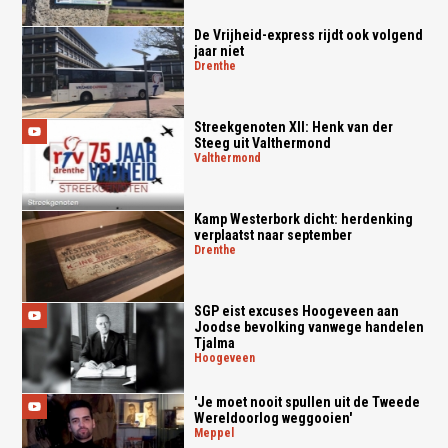
De Vrijheid-express rijdt ook volgend
jaar niet
drenthe
Streekgenoten XII: Henk van der
Steeg uit Valthermond
valthermond
Kamp Westerbork dicht: herdenking
verplaatst naar september
drenthe
SGP eist excuses Hoogeveen aan
Joodse bevolking vanwege handelen
Tjalma
hoogeveen
'Je moet nooit spullen uit de Tweede
Wereldoorlog weggooien'
meppel