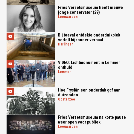
Fries Verzetsmuseum heeft nieuwe
jonge conservator (29)
leeuwarden
Bij toeval ontdekte onderduikplek
vertelt bijzonder verhaal
harlingen
VIDEO: Lichtmonument in Lemmer
onthuld
lemmer
Hoe Fryslân een onderdak gaf aan
duizenden
oosterzee
Fries Verzetsmuseum na korte pauze
weer open voor publiek
leeuwarden