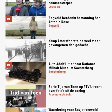
bommenwerper
leusden
Zegveld herdenkt bemanning San
Antonio Rose
zegveld
Kamp Amersfoort telde veel meer
gevangenen dan gedacht
Auto Adolf Hitler naar Nationaal
Militair Museum Soesterberg
soesterberg
Serie Tijd van Toen op RTV Utrecht
over foto's uit de oorlog
provincie utrecht
Waardering voor Sovjet-ereveld