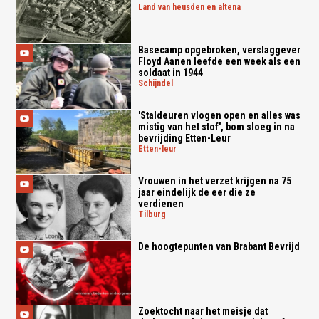
land van heusden en altena
Basecamp opgebroken, verslaggever
Floyd Aanen leefde een week als een
soldaat in 1944
schijndel
'Staldeuren vlogen open en alles was
mistig van het stof', bom sloeg in na
bevrijding Etten-Leur
etten-leur
Vrouwen in het verzet krijgen na 75
jaar eindelijk de eer die ze
verdienen
tilburg
De hoogtepunten van Brabant Bevrijd
Zoektocht naar het meisje dat