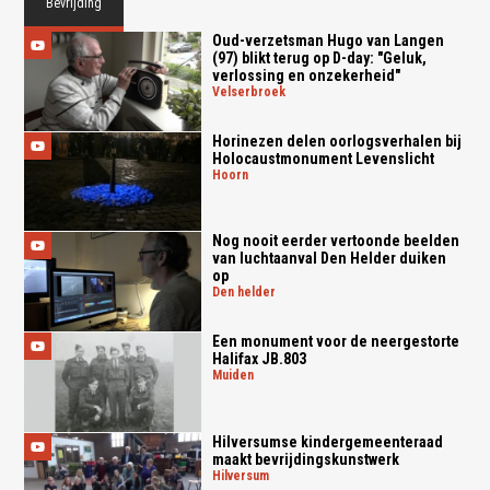
Bevrijding
Oud-verzetsman Hugo van Langen
(97) blikt terug op D-day: "Geluk,
verlossing en onzekerheid"
velserbroek
Horinezen delen oorlogsverhalen bij
Holocaustmonument Levenslicht
hoorn
Nog nooit eerder vertoonde beelden
van luchtaanval Den Helder duiken
op
den helder
Een monument voor de neergestorte
Halifax JB.803
muiden
Hilversumse kindergemeenteraad
maakt bevrijdingskunstwerk
hilversum