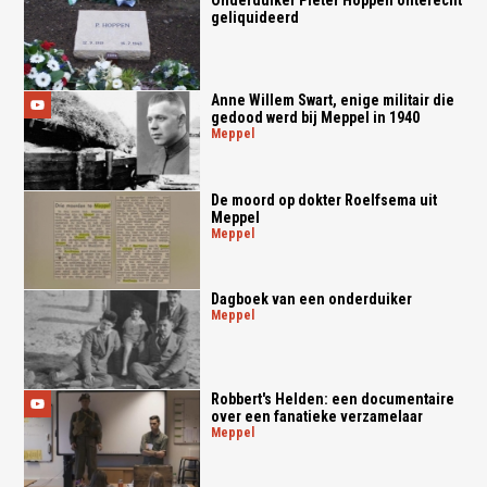
Onderduiker Pieter Hoppen onterecht
geliquideerd
Anne Willem Swart, enige militair die
gedood werd bij Meppel in 1940
meppel
De moord op dokter Roelfsema uit
Meppel
meppel
Dagboek van een onderduiker
meppel
Robbert's Helden: een documentaire
over een fanatieke verzamelaar
meppel