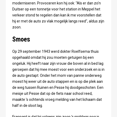
moderniseren. Provoceren kon hij ook: "Als er dan zo'n
Duitser op een tonnetje voor het station in Meppel het
verkeer stond te regelen dan kan ik me voorstellen dat
hij er met de auto zo vlak mogelijk langs reed", aldus zijn
zoon.
Smoes
Op 29 september 1943 werd dokter Roelfsema thuis
opgehaald omdat hij zou moeten getuigen bij een
ongeluk. Hij heeft naar zijn vrouw die boven al in bed lag
geroepen dat hij mee moest voor een onderzoek en is in
de auto gestapt. Onder het mom van panne onderweg
moest hij weer uit de auto stappen en is op die plek aan
de weg tussen Ruinen en Pesse hij doodgeschoten. Een
meisje uit Pesse dat op de fiets naar school reed,
maakte 's ochtends vroeg melding van het lichaam dat
half in de sloot lag.
Frappant is dat hij volgens zijn zoon 's middags nog is