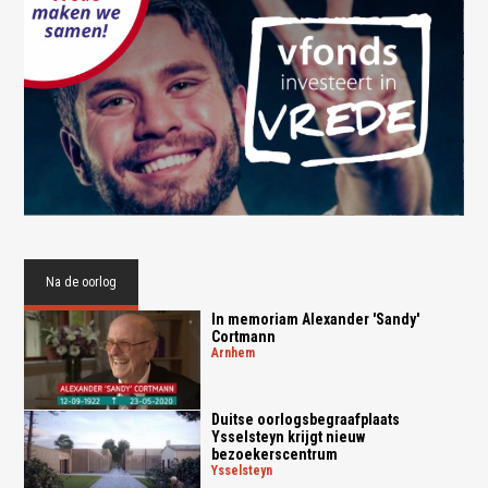
Na de oorlog
In memoriam Alexander 'Sandy'
Cortmann
arnhem
Duitse oorlogsbegraafplaats
Ysselsteyn krijgt nieuw
bezoekerscentrum
ysselsteyn