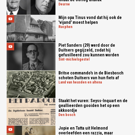
deurne
Mijn opa Tinus vond dat hij ook de
'vijand' moest helpen
rucphen
Piet Sanders (29) werd door de
Duitsers gegijzeld, zodat hij
gefusilleerd zou kunnen worden
sint-michielsgestel
Britse commando's in de Biesbosch
schoten Duitsers van hun fiets af
land van heusden en altena
Staakt het vuren: Seyss-Inquart en de
geallieerden gooiden het op een
akkoordje
den bosch
Jopie en Tatta uit Helmond
overleefden een razzia, maar