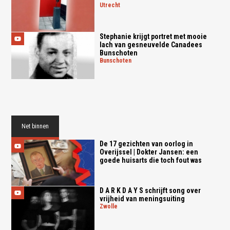
utrecht
Stephanie krijgt portret met mooie
lach van gesneuvelde Canadees
Bunschoten
bunschoten
Net binnen
De 17 gezichten van oorlog in
Overijssel | Dokter Jansen: een
goede huisarts die toch fout was
D A R K D A Y S schrijft song over
vrijheid van meningsuiting
zwolle