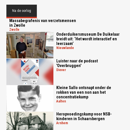
Na de oorlog
Massabegrafenis van verzetsmensen
in Zwolle
zwolle
Onderduikersmuseum De Duikelaar
breidt uit: ‘Het wordt interactief en
leerzaam’
nieuwlande
Luister naar de podcast
'Overbruggen'
diever
Kleine Sallo ontsnapt onder de
rokken van een non aan het
concentratiekamp
aalten
Heropvoedingskamp voor NSB-
kinderen in Schaarsbergen
arnhem