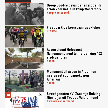
Groep Joodse gevangenen mogelijk
spion voor nazi's in kamp Westerbork
kamp westerbork
Freedom Ride koerst aan op oktober
drenthe
Assen steunt Holocaust
Namenmonument ter herdenking 402
stadsgenoten
assen
Monument uit Assen in Ardennen
neergezet voor omgekomen
Amerikaan
assen
Streekgenoten XV: Zwaantje Huizing-
Niemeijer uit Tweede Valthermond
tweede valthermond