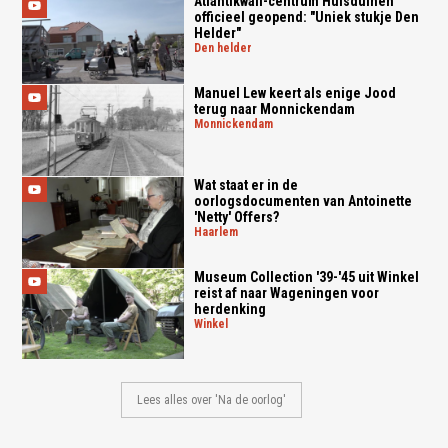
Atlantikwall-centrum Huisduinen
officieel geopend: "Uniek stukje Den
Helder"
den helder
Manuel Lew keert als enige Jood
terug naar Monnickendam
monnickendam
Wat staat er in de
oorlogsdocumenten van Antoinette
'Netty' Offers?
haarlem
Museum Collection '39-'45 uit Winkel
reist af naar Wageningen voor
herdenking
winkel
Lees alles over 'Na de oorlog'