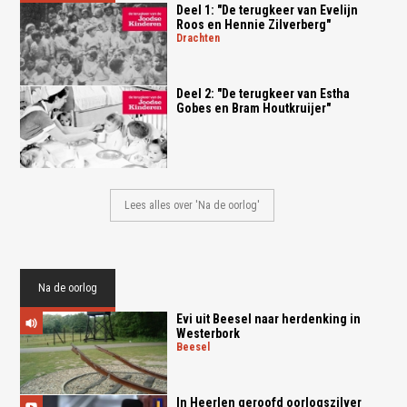
Deel 1: "De terugkeer van Evelijn
Roos en Hennie Zilverberg"
drachten
Deel 2: "De terugkeer van Estha
Gobes en Bram Houtkruijer"
Lees alles over 'Na de oorlog'
Na de oorlog
Evi uit Beesel naar herdenking in
Westerbork
beesel
In Heerlen geroofd oorlogszilver