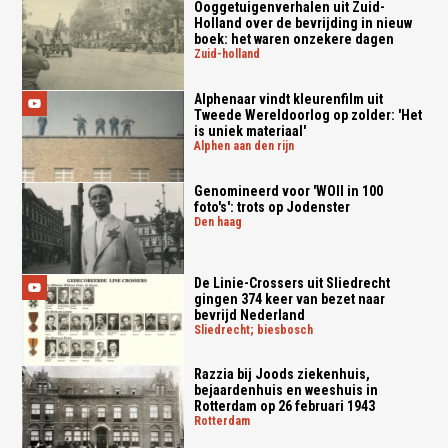
Ooggetuigenverhalen uit Zuid-
Holland over de bevrijding in nieuw
boek: het waren onzekere dagen
zuid-holland
Alphenaar vindt kleurenfilm uit
Tweede Wereldoorlog op zolder: 'Het
is uniek materiaal'
alphen aan den rijn
Genomineerd voor 'WOII in 100
foto's': trots op Jodenster
den haag
De Linie-Crossers uit Sliedrecht
gingen 374 keer van bezet naar
bevrijd Nederland
sliedrecht; biesbosch
Razzia bij Joods ziekenhuis,
bejaardenhuis en weeshuis in
Rotterdam op 26 februari 1943
rotterdam