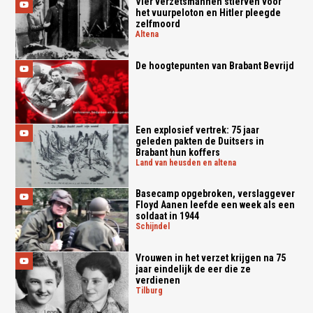
Vier verzetsmannen stierven voor
het vuurpeloton en Hitler pleegde
zelfmoord
altena
De hoogtepunten van Brabant Bevrijd
Een explosief vertrek: 75 jaar
geleden pakten de Duitsers in
Brabant hun koffers
land van heusden en altena
Basecamp opgebroken, verslaggever
Floyd Aanen leefde een week als een
soldaat in 1944
schijndel
Vrouwen in het verzet krijgen na 75
jaar eindelijk de eer die ze
verdienen
tilburg