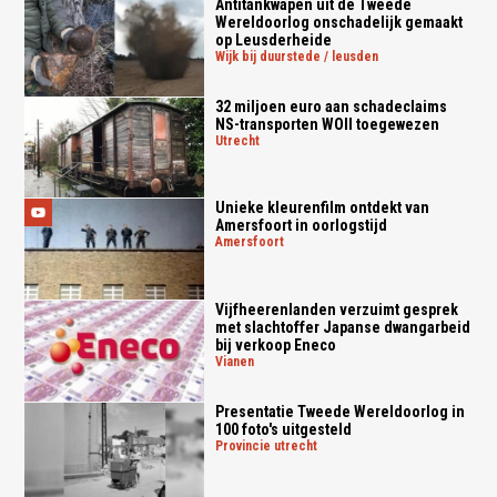
Antitankwapen uit de Tweede
Wereldoorlog onschadelijk gemaakt
op Leusderheide
wijk bij duurstede / leusden
32 miljoen euro aan schadeclaims
NS-transporten WOII toegewezen
utrecht
Unieke kleurenfilm ontdekt van
Amersfoort in oorlogstijd
amersfoort
Vijfheerenlanden verzuimt gesprek
met slachtoffer Japanse dwangarbeid
bij verkoop Eneco
vianen
Presentatie Tweede Wereldoorlog in
100 foto's uitgesteld
provincie utrecht