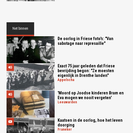
Net binnen
De oorlog in Friese foto's: "Van
sabotage naar represaille"
Exact 75 jaar geleden dat Friese
bevrijding begon: "Ze moesten
eigenlijk in Drenthe landen"
appelscha
'Moord op Joodse kinderen Bram en
Eva mogen we nooit vergeten'
leeuwarden
Kaatsen in de oorlog, hoe het leven
doorging
franeker