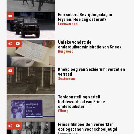
Een sobere Bevrijdingsdag in
Fryslân. Hoe zag dat eruit?
leeuwarden
Unieke vondst: de
onderduikadministratie van Sneek
burgwerd
Knokploeg van Sexbierum: verzet en
verraad
sexbierum
Tentoonstelling vertelt
liefdesverhaal van Friese
onderduikster
elburg
Friese filmbeelden verwerkt in
oorlogscanon voor schooljeugd
leeuwarden