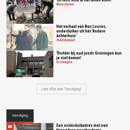
winschoten
Het verhaal van Ben Losses,
onderduiker uit het 'Andere
Achterhuis'
stadskanaal
'Dichter bij oud joods Groningen kun
je niet komen'
groningen
Lees alles over 'Vervolging'
Vervolging
Een onderduikadres met een
bijzondere geschiedenis