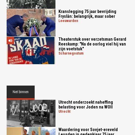
Kranslegging 75 jaar bevrijding
Fryslân: belangrijk, maar sober
leeuwarden
Theaterstuk over verzetsman Gerard
Reeskamp: "Na de oorlog viel hij van
zijn voetstuk"
scharnegoutum
Net binnen
Utrecht onderzoekt naheffing
belasting voor Joden na WOII
utrecht
Waardering voor Sovjet-ereveld
Leusden in gedenkjaar 75 jaar