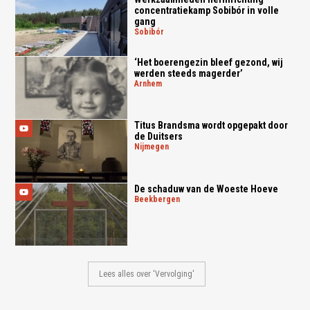
concentratiekamp Sobibór in volle
gang
sobibór
‘Het boerengezin bleef gezond, wij
werden steeds magerder’
arnhem
Titus Brandsma wordt opgepakt door
de Duitsers
nijmegen
De schaduw van de Woeste Hoeve
beekbergen
Lees alles over 'Vervolging'