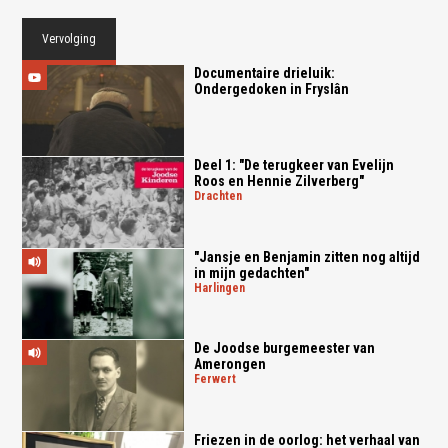
Vervolging
Documentaire drieluik:
Ondergedoken in Fryslân
Deel 1: "De terugkeer van Evelijn
Roos en Hennie Zilverberg"
drachten
"Jansje en Benjamin zitten nog altijd
in mijn gedachten"
harlingen
De Joodse burgemeester van
Amerongen
ferwert
Friezen in de oorlog: het verhaal van