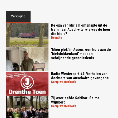
Vervolging
De opa van Mirjam ontsnapte uit de
trein naar Auschwitz: wie was de boer
die hielp?
drenthe
'Mien plek' in Assen: een huis aan de
'biefstukkenkant' met een
schrijnende geschiedenis
Radio Westerbork #4: Verhalen van
dochters van Auschwitz-gevangene
kamp westerbork
Zij overleefde Sobibor: Selma
Wijnberg
kamp westerbork