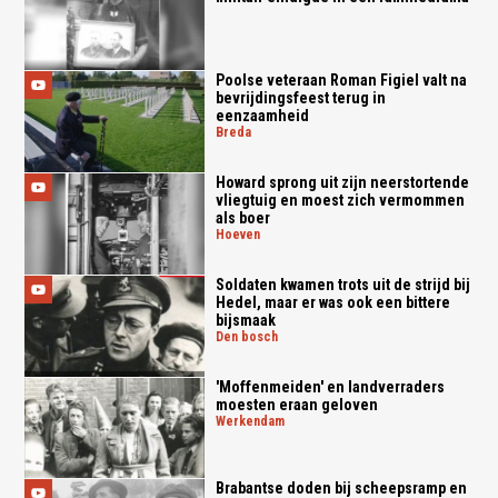
Poolse veteraan Roman Figiel valt na
bevrijdingsfeest terug in
eenzaamheid
breda
Howard sprong uit zijn neerstortende
vliegtuig en moest zich vermommen
als boer
hoeven
Soldaten kwamen trots uit de strijd bij
Hedel, maar er was ook een bittere
bijsmaak
den bosch
'Moffenmeiden' en landverraders
moesten eraan geloven
werkendam
Brabantse doden bij scheepsramp en