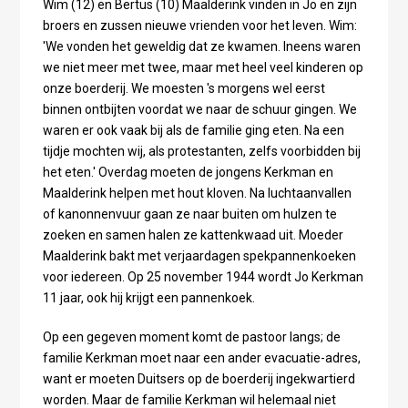
Wim (12) en Bertus (10) Maalderink vinden in Jo en zijn
broers en zussen nieuwe vrienden voor het leven. Wim:
'We vonden het geweldig dat ze kwamen. Ineens waren
we niet meer met twee, maar met heel veel kinderen op
onze boerderij. We moesten 's morgens wel eerst
binnen ontbijten voordat we naar de schuur gingen. We
waren er ook vaak bij als de familie ging eten. Na een
tijdje mochten wij, als protestanten, zelfs voorbidden bij
het eten.' Overdag moeten de jongens Kerkman en
Maalderink helpen met hout kloven. Na luchtaanvallen
of kanonnenvuur gaan ze naar buiten om hulzen te
zoeken en samen halen ze kattenkwaad uit. Moeder
Maalderink bakt met verjaardagen spekpannenkoeken
voor iedereen. Op 25 november 1944 wordt Jo Kerkman
11 jaar, ook hij krijgt een pannenkoek.
Op een gegeven moment komt de pastoor langs; de
familie Kerkman moet naar een ander evacuatie-adres,
want er moeten Duitsers op de boerderij ingekwartierd
worden. Maar de familie Kerkman wil helemaal niet