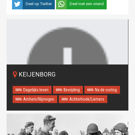
Deel op Twitter
Deel met een vriend
KEIJENBORG
Dagelijks leven
Bevrijding
Na de oorlog
Arnhem/Nijmegen
Achterhoek/Liemers
Oops! Something went
wrong.