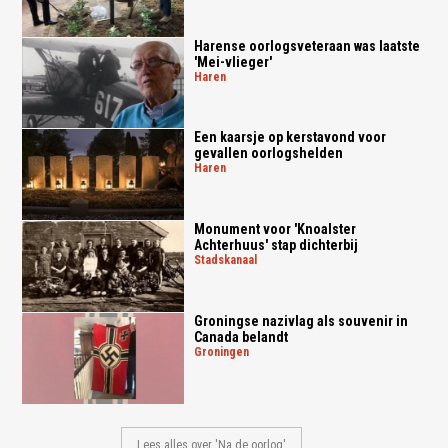
Harense oorlogsveteraan was laatste
'Mei-vlieger'
haren
Een kaarsje op kerstavond voor
gevallen oorlogshelden
haren
Monument voor 'Knoalster
Achterhuus' stap dichterbij
stadskanaal
Groningse nazivlag als souvenir in
Canada belandt
groningen
Lees alles over 'Na de oorlog'