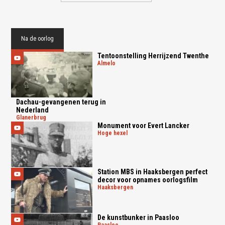
Na de oorlog
Tentoonstelling Herrijzend Twenthe
almelo
Dachau-gevangenen terug in
Nederland
glanerbrug
Monument voor Evert Lancker
hoge hexel
Station MBS in Haaksbergen perfect
decor voor opnames oorlogsfilm
haaksbergen
De kunstbunker in Paasloo