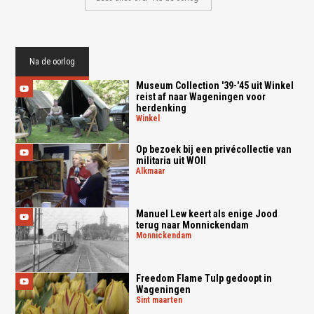
Na de oorlog
Museum Collection '39-'45 uit Winkel
reist af naar Wageningen voor
herdenking
winkel
Op bezoek bij een privécollectie van
militaria uit WOII
alkmaar
Manuel Lew keert als enige Jood
terug naar Monnickendam
monnickendam
Freedom Flame Tulp gedoopt in
Wageningen
sint maarten