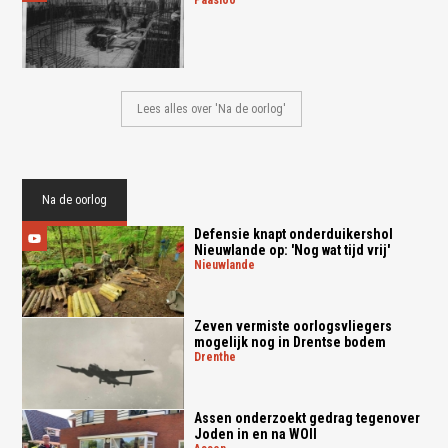
paasloo
Lees alles over 'Na de oorlog'
Na de oorlog
Defensie knapt onderduikershol
Nieuwlande op: 'Nog wat tijd vrij'
nieuwlande
Zeven vermiste oorlogsvliegers
mogelijk nog in Drentse bodem
drenthe
Assen onderzoekt gedrag tegenover
Joden in en na WOII