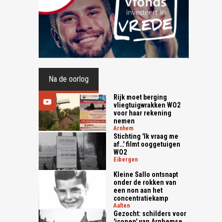
Na de oorlog
Rijk moet berging
vliegtuigwrakken WO2
voor haar rekening
nemen
arnhem
Stichting 'Ik vraag me
af…' filmt ooggetuigen
WO2
eibergen
Kleine Sallo ontsnapt
onder de rokken van
een non aan het
concentratiekamp
aalten
Gezocht: schilders voor
'iconen' van Arnhemse