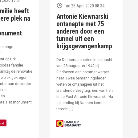
l 2020 17:31
Tue 28 April 2020 08:34
milie heeft
Antonie Kiewnarski
ere plek na
ontsnapte met 75
anderen door een
onument
tunnel uit een
krijgsgevangenkamp
enlange
et
t op Urk
De Duitsers schieten in de nacht
oodse familie
van 28 augustus 1942 bij
ankzij de renovatie
Eindhoven een bommenwerper
e plek gekregen.
neer. Twee bemanningsleden
t staan de verder
weten te ontsnappen uit het
rker
brandende vliegtuig. Een van hen
 en
is de Pool Antonie Kiewnarski. Na
fers. Het monument
de landing bij Nuenen komt hij
terecht[…]