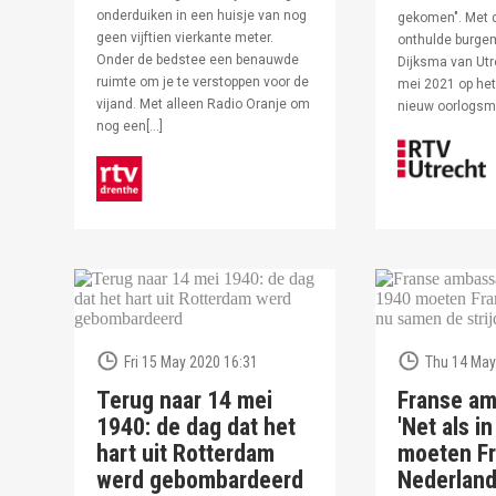
onderduiken in een huisje van nog
gekomen". Met 
geen vijftien vierkante meter.
onthulde burge
Onder de bedstee een benauwde
Dijksma van Utr
ruimte om je te verstoppen voor de
mei 2021 op het 
vijand. Met alleen Radio Oranje om
nieuw oorlogs
nog een[…]
Fri 15 May 2020 16:31
Thu 14 May
Terug naar 14 mei
Franse am
1940: de dag dat het
'Net als i
hart uit Rotterdam
moeten Fr
werd gebombardeerd
Nederlan