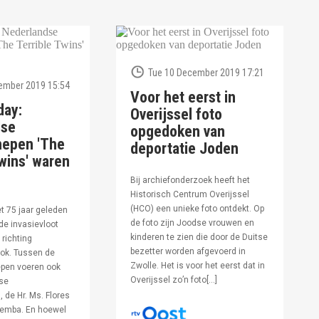
Tue 10 December 2019 17:21
ember 2019 15:54
Voor het eerst in
day:
Overijssel foto
dse
opgedoken van
hepen 'The
deportatie Joden
wins' waren
Bij archiefonderzoek heeft het
Historisch Centrum Overijssel
(HCO) een unieke foto ontdekt. Op
et 75 jaar geleden
de foto zijn Joodse vrouwen en
de invasievloot
kinderen te zien die door de Duitse
 richting
bezetter worden afgevoerd in
ok. Tussen de
Zwolle. Het is voor het eerst dat in
pen voeren ook
Overijssel zo’n foto[…]
se
 de Hr. Ms. Flores
oemba. En hoewel