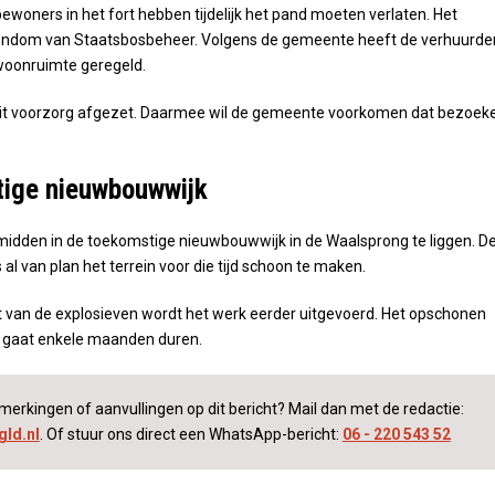
bewoners in het fort hebben tijdelijk het pand moeten verlaten. Het
endom van Staatsbosbeheer. Volgens de gemeente heeft de verhuurde
oonruimte geregeld.
 uit voorzorg afgezet. Daarmee wil de gemeente voorkomen dat bezoek
ige nieuwbouwwijk
midden in de toekomstige nieuwbouwwijk in de Waalsprong te liggen. D
l van plan het terrein voor die tijd schoon te maken.
 van de explosieven wordt het werk eerder uitgevoerd. Het opschonen
n gaat enkele maanden duren.
merkingen of aanvullingen op dit bericht? Mail dan met de redactie:
ld.nl
. Of stuur ons direct een WhatsApp-bericht:
06 - 220 543 52