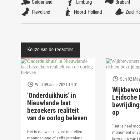
Gelderland
Limburg
Brabant
Flevoland
Noord-Holland
Zuid-Ho
Sun 02 May
Wed 09 June 2021 19:01
Wijkbewo
'Onderduikhuis' in
Leidsche R
Nieuwlande laat
bevrijdi
bezoekers realiteit
op
van de oorlog beleven
"Het is heel moo
Het is nauwelijks voor te stellen:
monument er vo
maandenlang of zelfs jarenlang
bewoners van Le