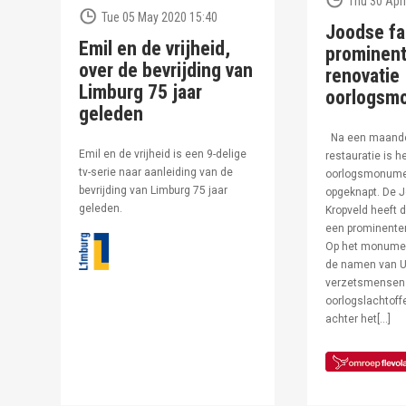
Thu 30 Apri
Tue 05 May 2020 15:40
Joodse fa
Emil en de vrijheid,
prominent
over de bevrijding van
renovatie
Limburg 75 jaar
oorlogsm
geleden
Na een maand
Emil en de vrijheid is een 9-delige
restauratie is h
tv-serie naar aanleiding van de
oorlogsmonumen
bevrijding van Limburg 75 jaar
opgeknapt. De J
geleden.
Kropveld heeft d
een prominenter
Op het monumen
de namen van U
verzetsmensen
oorlogslachtof
achter het[…]