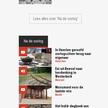
Lees alles over 'Na de oorlog'
Na de oorlog
In Heerlen geroofd
oorlogszilver terug naar
eigenaar
heerlen
Evi uit Beesel naar
herdenking in
Westerbork
beesel
Monument voor de
laatste reis
beek
Het Indië-dagboek van