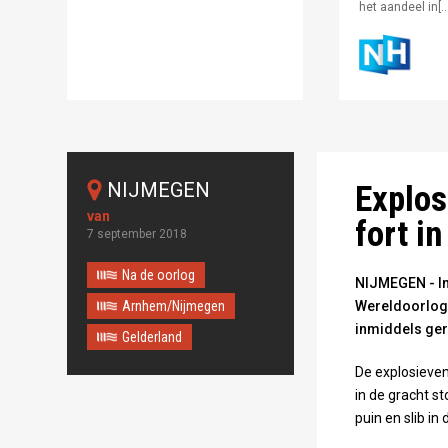
het aandeel in[…
Foto: CC-Zero/
NIJMEGEN
Explos
fort i
7 september 2018
Na de oorlog
NIJMEGEN - In
Arnhem/Nijmegen
Wereldoorlog 
inmiddels ger
Gelderland
De explosieve
in de gracht s
puin en slib in 