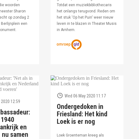
die woorden
Totdat een muziekbibliothecaris
meester Sharon
het onlangs terugvond. Reden om
echt op zondag 2
het stuk 'Op het Puin' weer nieuw
Berlijnplein een
leven in te blazen in Theater Musis
monument.
in Arnhem.
Wed 06 May 2020 11:17
 2020 12:59
Ondergedoken in
bassadeur:
Friesland: Het kind
n 1940
Loek is er nog
ankrijk en
d nu samen
Loek Groenteman kreeg als