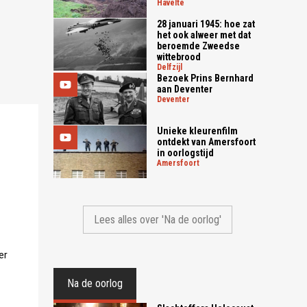
havelte
28 januari 1945: hoe zat
het ook alweer met dat
beroemde Zweedse
wittebrood
delfzijl
Bezoek Prins Bernhard
aan Deventer
deventer
Unieke kleurenfilm
ontdekt van Amersfoort
in oorlogstijd
amersfoort
Lees alles over 'Na de oorlog'
er
Na de oorlog