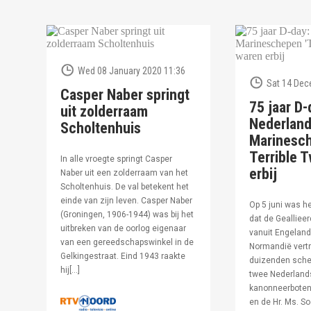
Wed 08 January 2020 11:36
Sat 14 Dec
Casper Naber springt
75 jaar D-
uit zolderraam
Nederlan
Scholtenhuis
Marinesc
Terrible T
In alle vroegte springt Casper
erbij
Naber uit een zolderraam van het
Scholtenhuis. De val betekent het
einde van zijn leven. Casper Naber
Op 5 juni was h
(Groningen, 1906-1944) was bij het
dat de Geallieer
uitbreken van de oorlog eigenaar
vanuit Engeland
van een gereedschapswinkel in de
Normandië vertr
Gelkingestraat. Eind 1943 raakte
duizenden sche
hij[…]
twee Nederland
kanonneerboten,
en de Hr. Ms. S