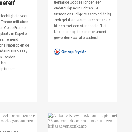
voeren'
tienjarige Joodse jongen een
onderduikplek in Echten. Bij
Siemen en Hielkje Visser voelde hij
lechtigheid voor
zich gelukkig. Jaren later bedankte
Franse militairen
hij hen met een standbeeld. 'Het
er. Op de Franse
kind is er nog' is een monument
fplaats in Kapelle
geworden voor alle ouders[…]
waarnemend
ons Naterop en de
deur Luis Vassy
s. Beiden
 het
ap tussen