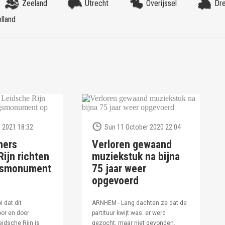
Zeeland
Utrecht
Overijssel
Dr
lland
 2021 18:32
Sun 11 October 2020 22:04
ners
Verloren gewaand
ijn richten
muziekstuk na bijna
ngsmonument
75 jaar weer
opgevoerd
i dat dit
ARNHEM - Lang dachten ze dat de
or en door
partituur kwijt was: er werd
idsche Rijn is
gezocht, maar niet gevonden.