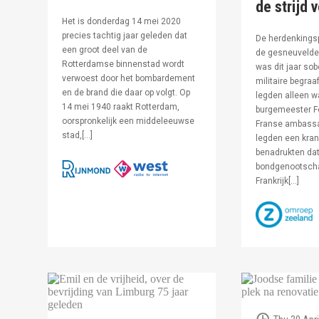
de strijd 
Het is donderdag 14 mei 2020
precies tachtig jaar geleden dat
De herdenkingsp
een groot deel van de
de gesneuvelde 
Rotterdamse binnenstad wordt
was dit jaar sob
verwoest door het bombardement
militaire begraa
en de brand die daar op volgt. Op
legden alleen 
14 mei 1940 raakt Rotterdam,
burgemeester F
oorspronkelijk een middeleeuwse
Franse ambassa
stad,[…]
legden een kran
benadrukten dat
bondgenootsch
Frankrijk[…]