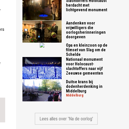
Slachtoffers Holocaust
herdacht met
lichtgevend monument
r
Aandenken voor
vrijwilligers die
ers
oorlogsherinneringen
doorgeven
Opa en kleinzoon op de
filmset van Slag om de
Schelde
Nationaal monument
e
voor Holocaust-
slachtoffers naar vijf
Zeeuwse gemeenten
Duitse krans bij
dodenherdenking in
Middelburg
middelburg
Lees alles over 'Na de oorlog'