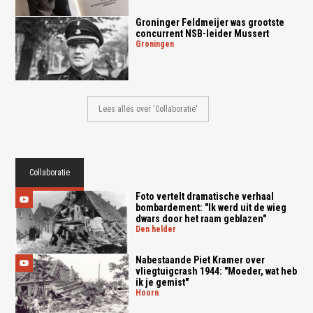
Groninger Feldmeijer was grootste
concurrent NSB-leider Mussert
groningen
Lees alles over 'Collaboratie'
Collaboratie
Foto vertelt dramatische verhaal
bombardement: "Ik werd uit de wieg
dwars door het raam geblazen"
den helder
Nabestaande Piet Kramer over
vliegtuigcrash 1944: "Moeder, wat heb
ik je gemist"
hoorn