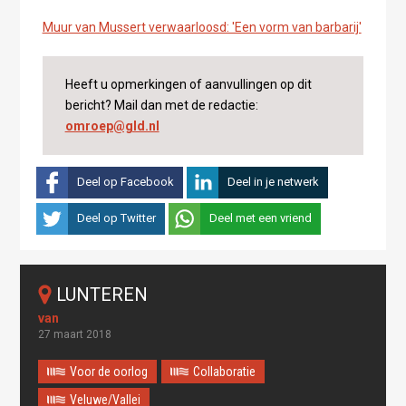
Muur van Mussert verwaarloosd: 'Een vorm van barbarij'
Heeft u opmerkingen of aanvullingen op dit
bericht? Mail dan met de redactie:
omroep@gld.nl
Deel op Facebook
Deel in je netwerk
Deel op Twitter
Deel met een vriend
LUNTEREN
27 maart 2018
Voor de oorlog
Collaboratie
Veluwe/Vallei