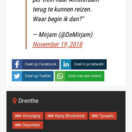
terug te kunnen reizen.
Waar begin ik dan?"
— Mirjam (@DeMirjam)
November 19, 2018
Deel op Facebook
Deel in je netwerk
Deel op Twitter
Deel met een vriend
Drenthe
Vervolging
Kamp Westerbork
Tynaarlo
Deportatie