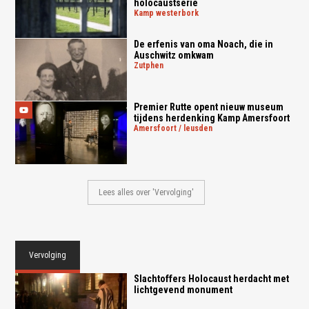
holocaustserie
kamp westerbork
De erfenis van oma Noach, die in
Auschwitz omkwam
zutphen
Premier Rutte opent nieuw museum
tijdens herdenking Kamp Amersfoort
amersfoort / leusden
Lees alles over 'Vervolging'
Vervolging
Slachtoffers Holocaust herdacht met
lichtgevend monument