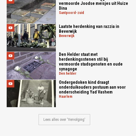
vermoorde Joodse meisjes uit Huize
Dina
santpoord-zuid
Laatste herdenking van razzia in
Beverwijk
beverwijk
Den Helder staat met
herdenkingsstenen stil bij
vermoorde stadsgenoten en oude
synagoge
den helder
Ondergedoken kind draagt
onderduikouders postuum aan voor
onderscheiding Yad Vashem
haarlem
Lees alles over 'Vervolging'