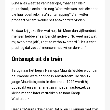
Bijna alles weet ze van haar opa, maar één klein
puzzelstukje ontbreekt nog. Want wie was toch die boer
die haar opa hielp na z'n ontsnapping? Via Twitter
probeert Mirjam Wolder het antwoord te vinden.
En daar krijgt ze flink wat hulp bij. Meer dan vijfhonderd
mensen hebben haar bericht gedeeld. "Ik weet niet wat
mij overkomt, joh", zegt ze verbouwereerd. "Het is echt
prachtig dat zoveel mensen mee willen denken."
Ontsnapt uit de trein
Terug naar het begin. Haar opa Maurits Wolder woont in
de Tweede Wereldoorlog in Amsterdam. De dan 17-
jarige Maurits is joods. In december 1942 wordt hij
opgepakt en samen met zijn moeder vastgezet. Een
kleine maand later vertrekken ze naar Kamp
Westerbork.
Daar zit Maurits drie dagen, tot hij op 11 januari met zo'n