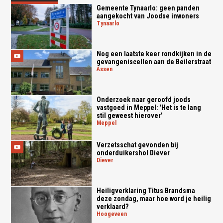
Gemeente Tynaarlo: geen panden
aangekocht van Joodse inwoners
tynaarlo
Nog een laatste keer rondkijken in de
gevangeniscellen aan de Beilerstraat
assen
Onderzoek naar geroofd joods
vastgoed in Meppel: 'Het is te lang
stil geweest hierover'
meppel
Verzetsschat gevonden bij
onderduikershol Diever
diever
Heiligverklaring Titus Brandsma
deze zondag, maar hoe word je heilig
verklaard?
hoogeveen