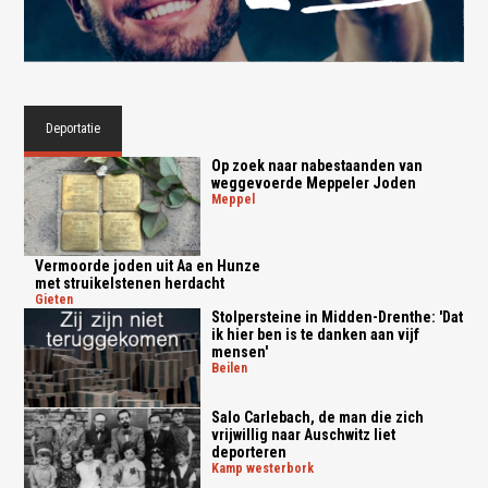
Deportatie
Op zoek naar nabestaanden van
weggevoerde Meppeler Joden
meppel
Vermoorde joden uit Aa en Hunze
met struikelstenen herdacht
gieten
Stolpersteine in Midden-Drenthe: 'Dat
ik hier ben is te danken aan vijf
mensen'
beilen
Salo Carlebach, de man die zich
vrijwillig naar Auschwitz liet
deporteren
kamp westerbork