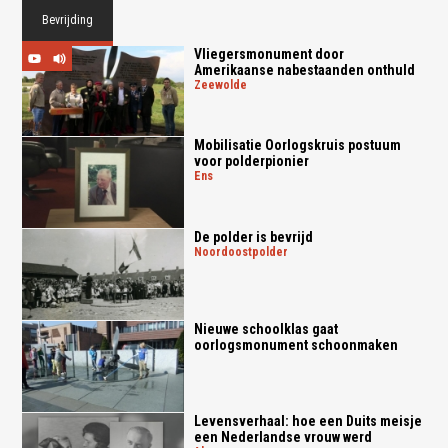
Bevrijding
Vliegersmonument door
Amerikaanse nabestaanden onthuld
zeewolde
Mobilisatie Oorlogskruis postuum
voor polderpionier
ens
De polder is bevrijd
noordoostpolder
Nieuwe schoolklas gaat
oorlogsmonument schoonmaken
Levensverhaal: hoe een Duits meisje
een Nederlandse vrouw werd