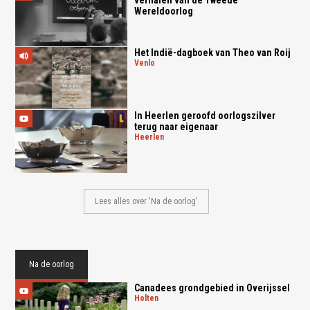
Wereldoorlog
Het Indië-dagboek van Theo van Roij
venlo
In Heerlen geroofd oorlogszilver
terug naar eigenaar
heerlen
Lees alles over 'Na de oorlog'
Na de oorlog
Canadees grondgebied in Overijssel
holten