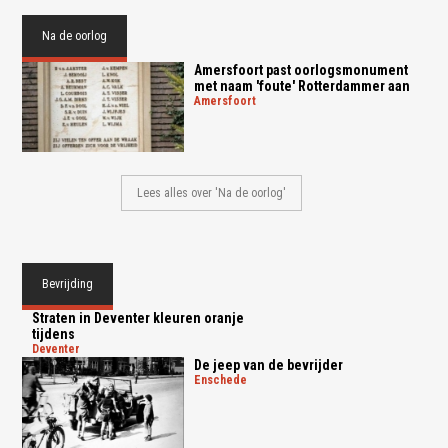
Na de oorlog
Amersfoort past oorlogsmonument
met naam 'foute' Rotterdammer aan
amersfoort
Lees alles over 'Na de oorlog'
Bevrijding
Straten in Deventer kleuren oranje
tijdens
deventer
De jeep van de bevrijder
enschede