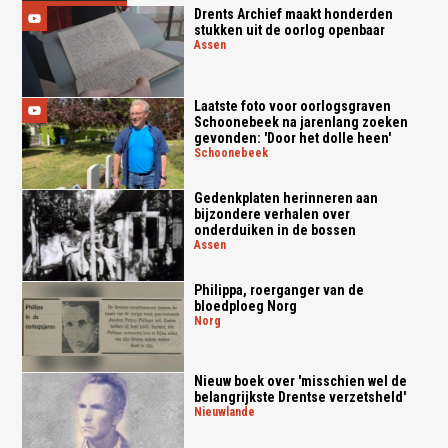
Drents Archief maakt honderden
stukken uit de oorlog openbaar
assen
Laatste foto voor oorlogsgraven
Schoonebeek na jarenlang zoeken
gevonden: 'Door het dolle heen'
schoonebeek
Gedenkplaten herinneren aan
bijzondere verhalen over
onderduiken in de bossen
assen
Philippa, roerganger van de
bloedploeg Norg
norg
Nieuw boek over 'misschien wel de
belangrijkste Drentse verzetsheld'
nieuwlande