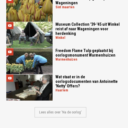
Wageningen
sint maarten
Museum Collection '39-'45 uit Winkel
reist af naar Wageningen voor
herdenking
winkel
Freedom Flame Tulp geplaatst bij
oorlogsmonument Warmenhuizen
warmenhuizen
Wat staat er in de
oorlogsdocumenten van Antoinette
'Netty' Offers?
haarlem
Lees alles over 'Na de oorlog'