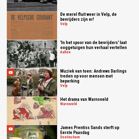
De merel fluit weer in Velp, de
bevrijders zijn er!
velp
'In het spoor van de bevrijders' laat
ooggetuigen hun verhaal vertellen
aalten
Muziek van toen: Andrews Darlings
treden op voor mensen met
beperking
velp
Het drama van Warnsveld
warnsveld
James Prentiss Sands sterft op
Eerste Paasdag
doetinchem