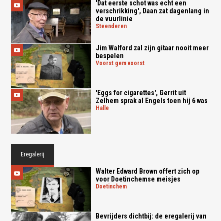
'Dat eerste schot was echt een
verschrikking', Daan zat dagenlang in
de vuurlinie
steenderen
Jim Walford zal zijn gitaar nooit meer
bespelen
voorst gem voorst
'Eggs for cigarettes', Gerrit uit
Zelhem sprak al Engels toen hij 6 was
halle
Eregalerij
Walter Edward Brown offert zich op
voor Doetinchemse meisjes
doetinchem
Bevrijders dichtbij: de eregalerij van