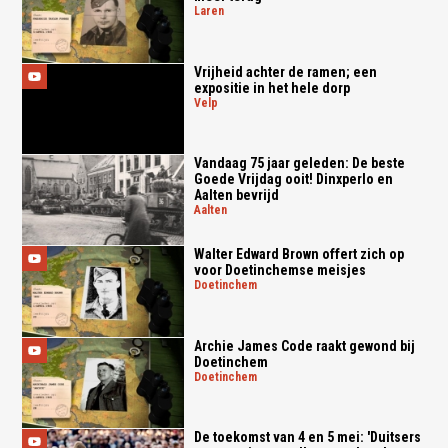
laren
Vrijheid achter de ramen; een
expositie in het hele dorp
velp
Vandaag 75 jaar geleden: De beste
Goede Vrijdag ooit! Dinxperlo en
Aalten bevrijd
aalten
Walter Edward Brown offert zich op
voor Doetinchemse meisjes
doetinchem
Archie James Code raakt gewond bij
Doetinchem
doetinchem
De toekomst van 4 en 5 mei: 'Duitsers