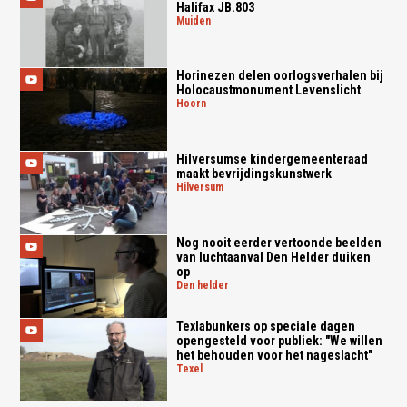
Halifax JB.803
muiden
Horinezen delen oorlogsverhalen bij
Holocaustmonument Levenslicht
hoorn
Hilversumse kindergemeenteraad
maakt bevrijdingskunstwerk
hilversum
Nog nooit eerder vertoonde beelden
van luchtaanval Den Helder duiken
op
den helder
Texlabunkers op speciale dagen
opengesteld voor publiek: "We willen
het behouden voor het nageslacht"
texel