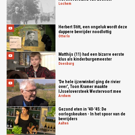
lochem
Herbert Stitt, een ongeluk wordt deze
dappere bevrijder noodlottig
otterlo
Matthijs (11) had een bizarre eerste
klus als kinderburgemeester
doesburg
'De hele ijzerwinkel ging de rivier
over', Toon Kramer maakte
IJsseloversteek Westervoort mee
arnhem
Gezond eten in '40-'45: De
oorlogskeuken - In het spoor van de
bevrijders
aalten