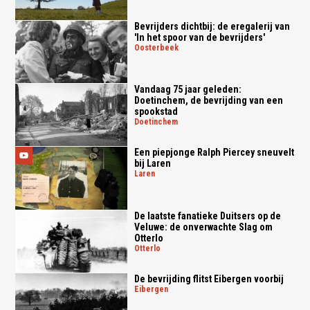
Bevrijders dichtbij: de eregalerij van
'In het spoor van de bevrijders'
oosterbeek
Vandaag 75 jaar geleden:
Doetinchem, de bevrijding van een
spookstad
doetinchem
Een piepjonge Ralph Piercey sneuvelt
bij Laren
laren
De laatste fanatieke Duitsers op de
Veluwe: de onverwachte Slag om
Otterlo
otterlo
De bevrijding flitst Eibergen voorbij
eibergen