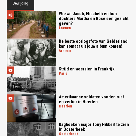
Bevrijding
Wie wil Jacob, Elisabeth en hun
dochters Martha en Rose een gezicht
geven?
loenen
De beste oorlogsfoto van Gelderland
kan zomaar uit jouw album komen!
arnhem
Strijd en weerzien in Frankrijk
paris
Amerikaanse soldaten vonden rust
en vertier in Heerlen
heerlen
Dagboeken major Tony Hibbert te zien
in Oosterbeek
oosterbeek