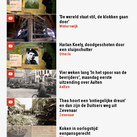
'De wereld staat stil, de klokken gaan
door'
winterswijk
Harlan Keely, doodgeschoten door
een sluipschutter
otterlo
Vier weken lang 'In het spoor van de
bevrijders', maandag eerste
uitzending over Aalten
aalten
Thea hoort een 'ontiegelijke dreun'
en dan zijn de Duitsers weg uit
Zevenaar
zevenaar
Koken in oorlogstijd:
eenpansgerecht