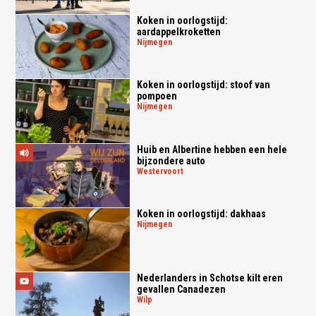
Koken in oorlogstijd:
aardappelkroketten
nijmegen
Koken in oorlogstijd: stoof van
pompoen
nijmegen
Huib en Albertine hebben een hele
bijzondere auto
westervoort
Koken in oorlogstijd: dakhaas
nijmegen
Nederlanders in Schotse kilt eren
gevallen Canadezen
wilp