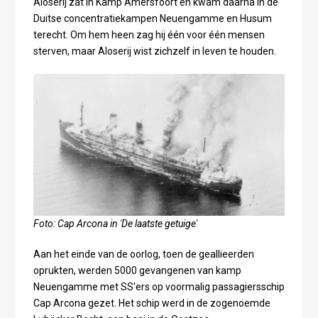
Aloserij zat in Kamp Amersfoort en kwam daarna in de
Duitse concentratiekampen Neuengamme en Husum
terecht. Om hem heen zag hij één voor één mensen
sterven, maar Aloserij wist zichzelf in leven te houden.
Foto: Cap Arcona in 'De laatste getuige'
Aan het einde van de oorlog, toen de geallieerden
oprukten, werden 5000 gevangenen van kamp
Neuengamme met SS'ers op voormalig passagiersschip
Cap Arcona gezet. Het schip werd in de zogenoemde