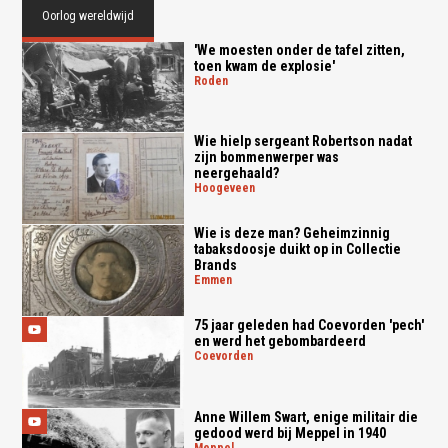
Oorlog wereldwijd
'We moesten onder de tafel zitten,
toen kwam de explosie'
roden
Wie hielp sergeant Robertson nadat
zijn bommenwerper was
neergehaald?
hoogeveen
Wie is deze man? Geheimzinnig
tabaksdoosje duikt op in Collectie
Brands
emmen
75 jaar geleden had Coevorden 'pech'
en werd het gebombardeerd
coevorden
Anne Willem Swart, enige militair die
gedood werd bij Meppel in 1940
meppel