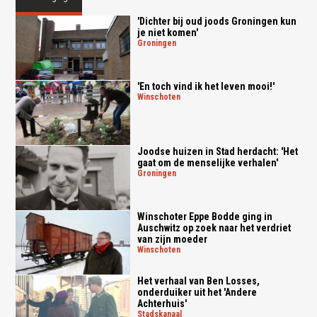
'Dichter bij oud joods Groningen kun
je niet komen'
groningen
'En toch vind ik het leven mooi!'
winschoten
Joodse huizen in Stad herdacht: 'Het
gaat om de menselijke verhalen'
groningen
Winschoter Eppe Bodde ging in
Auschwitz op zoek naar het verdriet
van zijn moeder
winschoten
Het verhaal van Ben Losses,
onderduiker uit het 'Andere
Achterhuis'
stadskanaal