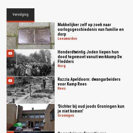
Vervolging
Makkelijker zelf op zoek naar
oorlogsgeschiedenis van familie en
dorp
leeuwarden
Honderdtwintig Joden liepen hun
dood tegemoet vanuit werkkamp De
Fledders
norg
Razzia Apeldoorn: dwangarbeiders
voor Kamp Rees
rees
'Dichter bij oud joods Groningen kun
je niet komen'
groningen