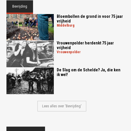
Bevrijding
Bloembollen de grond in voor 75 jaar
vrijheid
middelburg
Vrouwenpolder herdenkt 75 jaar
vrijheid
vrouwenpolder
De Slag om de Schelde? Ja, die ken
ik wel!
Lees alles over 'Bevrijding'