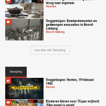
terug naar eigenaar
heerlen
Ooggetuigen: Bombardementen en
gedwongen evacuaties in Noord-
Limburg
noord-limburg
Lees alles over 'Bevrijding'
Bevrijding
Ooggetuigen: Herten, 19 februari
1945
herten
Kinderen kleien voor 75 jaar vrijheid:
'Elke vogel is uniek'