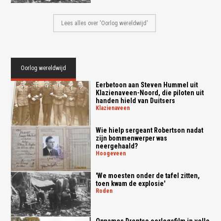
Lees alles over 'Oorlog wereldwijd'
Oorlog wereldwijd
Eerbetoon aan Steven Hummel uit
Klazienaveen-Noord, die piloten uit
handen hield van Duitsers
klazienaveen
Wie hielp sergeant Robertson nadat
zijn bommenwerper was
neergehaald?
hoogeveen
'We moesten onder de tafel zitten,
toen kwam de explosie'
roden
Opnames Drentse oorlogsfilm in volle