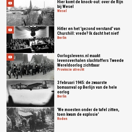
Hier komt de knock-out: over de Rijn
bij Wesel
wesel
Hitler en het 'gezond verstand' van
Churchill: vrede? Ik dacht het niet!
berlin
Oorlogslevens.nl maakt
levensverhalen slachtoffers Tweede
Wereldoorlog zichtbaar
provincie utrecht
3 februari 1945: de zwaarste
bomaanval op Berlijn van de hele
oorlog
berlin
'We moesten onder de tafel zitten,
toen kwam de explosie'
roden