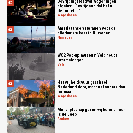
Bevrijdingsfestival Wageningen
afgelast: 'Bevrijdend dat het nu
definitief is'
wageningen
Amerikaanse veteranen voor de
allerlaatste keer in Nijmegen
nijmegen
WO2 Pop-up-museum Velp houdt
inzameldagen
velp
Het vrijheidsvuur gaat heel
Nederland door, maar net anders dan
normaal
wageningen
Met blijdschap geven wij kennis: hier
is de Jeep
arnhem