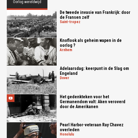
Oorlog wereldwijd
De tweede invasie van Frankrijk: door
de Fransen zelf
saint-tropez
Knoflook als geheim wapen in de
oorlog ?
arnhem
Adelaarsdag: keerpunt in de Slag om
Engeland
dover
Het gedenkteken voor het
Germanendom valt: Aken veroverd
door de Amerikanen
Pearl Harbor-veteraan Ray Chavez
overleden
honolulu